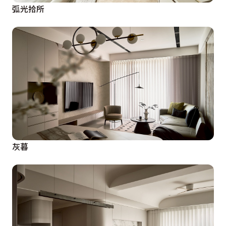
總體規劃不僅維持開闊明亮、通透敞朗的空間感，更盡可
弧光拾所
能疊砌豐富的視覺層次，例如材質揀選悉心取材花紋、線
條、格柵、薄板磚等等作為感官的焦點核心；體感上則令
空間返璞歸真，還予其最純粹的本質，摒棄冗贅裝飾。
「材質本身並無對錯，錯誤的是不符合需求的設計。」黃
仲均設計師在在強調消弭矛盾的過程，力求實用與美觀之
間的極致平衡，「從心去感受屋主的需求。」唯有與屋主
詳實的雙向溝通、真正瞭解問題的本質後再藉由設計手法
化解，才是臻美的不二法門。
灰暮