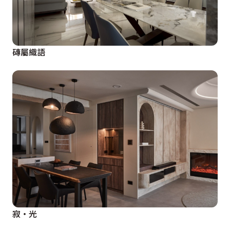
磚屬織語
寂‧光