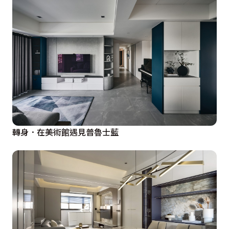
轉身．在美術館遇見普魯士藍