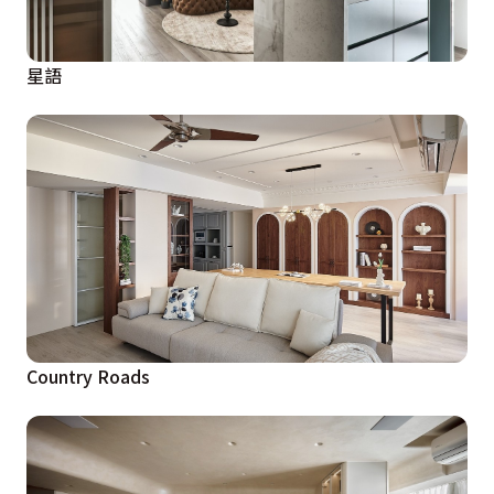
星語
Country Roads