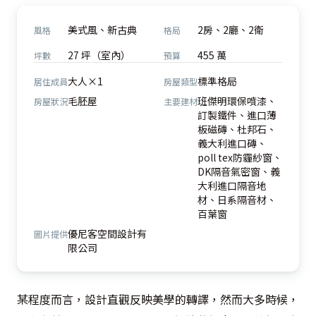
美式風、新古典
2房、2廳、2衛
風格
格局
27 坪（室內）
455 萬
坪數
預算
大人×1
標準格局
居住成員
房屋類型
毛胚屋
班傑明環保噴漆、
房屋狀況
主要建材
訂製鐵件、進口薄
板磁磚、杜邦石、
義大利進口磚、
poll tex防霾紗窗、
DK隔音氣密窗、義
大利進口隔音地
材、日系隔音材、
百葉窗
優尼客空間設計有
圖片提供
限公司
某程度而言，設計直觀反映美學的轉譯，然而大多時候，