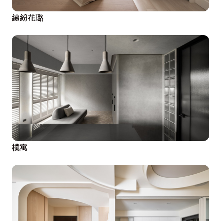
繽紛花璐
樸寓