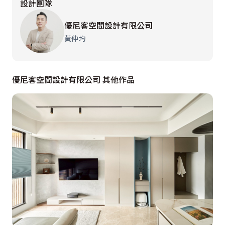
設計團隊
的積累，方便平日清潔維護，替居住者量身打造層峰訂製
宅。

優尼客空間設計有限公司
黃仲均
無獨有偶，業主的另一念想是企盼在公區擘造多功能房，
然因一方面希望該空間保有彈性、以開放式格局呈現，一
方面又能兼顧隱私、敞開時能融入公領域之中，衝突點再
優尼客空間設計有限公司 其他作品
度出現。對此，巧妙以移動滑門因應，更別出心裁利用L
型取代一字結構，讓整體場域獲得最大程度的延展。除了
接待親朋好友於此放鬆休憩外，還多元變幻出瑜珈場地，
搭配百葉拉門捎來豐盈採光及窗外宜人山景，與運動機能
相互結合，賦予身心靈最富足的解放。此外，壁爐的安排
亦呼應設計者的匠心獨具，以內嵌式配置客廳電視牆、外
凸型搭載主臥，且結合檯面造型，充實收納功能，絲毫不
影響日常動線。
