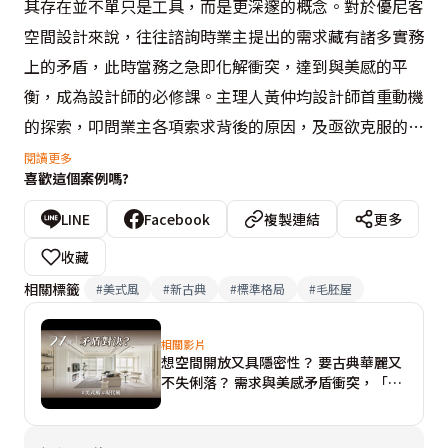
其存在並不單只是工具，而是更深邃的概念。對於優尼客
空間設計來說，往往諮詢時業主提出的需求藏有諸多實務
上的矛盾，此時當務之急即化解衝突，達到與美感的平
衡，成為設計師的必修課。主理人黃仲均設計師首重動機
的探索，叩問業主各項索求背後的原因，及亟欲克服的問
題等等，進而融會美學素養，梳理專業解方，真正解決根
閱讀更多
喜歡這個案例嗎?
本上的煩憂。

LINE
Facebook
複製連結
更多
以本案為例，風格上屋主偏好線板、壁爐、復古花磚等美
收藏
式元素；與此同時，也喜愛線形燈、石材、鏡面等現代語
相關標籤
#
美式風
#
新古典
#
標準格局
#
毛胚屋
彙，設計師的職責便是發掘風格的共通點，深入思考如何
完美、無違和地混搭截然不同的兩者。像是經典美式與現
相關影片
想空間開放又具隱密性？ 要古典華麗又
代風格皆重疊到白色的運用，遂汲取白色作主軸，如潔淨
不失俐落？ 需求與美感矛盾衝突，「喬
的畫布般提供無限的創意揮灑，熨貼屋主的生活習慣。譬
總監」直球對決！
如線板設計特地採取內凹取代常見的外凸構造，避免灰塵