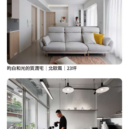
昀白和光的質潤宅│北歐風│23坪