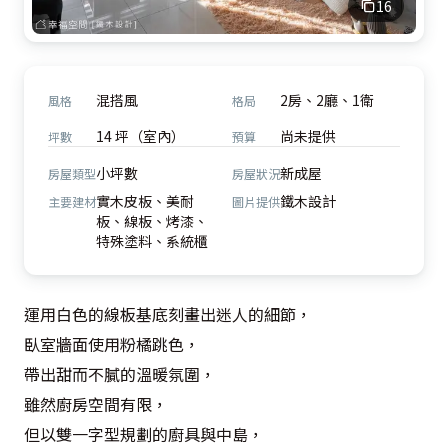
16
混搭風
2房、2廳、1衛
風格
格局
14 坪（室內）
尚未提供
坪數
預算
小坪數
新成屋
房屋類型
房屋狀況
實木皮板、美耐
鐵木設計
主要建材
圖片提供
板、線板、烤漆、
特殊塗料、系統櫃
運用白色的線板基底刻畫出迷人的細節，

臥室牆面使用粉橘跳色，

帶出甜而不膩的溫暖氛圍，

雖然廚房空間有限，

但以雙一字型規劃的廚具與中島，
