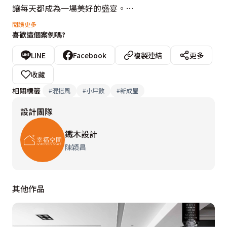
讓每天都成為一場美好的盛宴。

閱讀更多
喜歡這個案例嗎?
設計概念文字為【鐵木設計】提供
LINE
Facebook
複製連結
更多
收藏
相關標籤
#
混搭風
#
小坪數
#
新成屋
設計團隊
鐵木設計
陳穎昌
其他作品