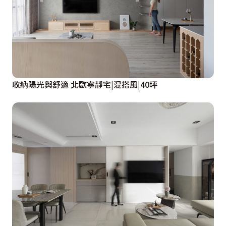
收納陽光與舒適 北歐寧靜宅|混搭風|40坪