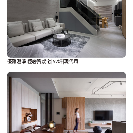
優雅澄淨 輕奢質感宅|52坪|現代風