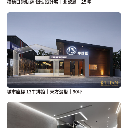
描繪日常軌跡 個性設計宅│北歐風│25坪
城市座標 13牛排館│東方混搭│90坪