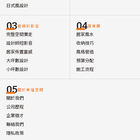
日式風設計
03
04
看精彩影音
讀專欄
完整空間實走
居家風水
設計師短影音
收納技巧
居家佈置靈感
風格營造
大坪數設計
預算分配
小坪數設計
施工流程
05
關於幸福空間
關於我們
公司歷程
企業徵才
聯絡我們
隱私政策