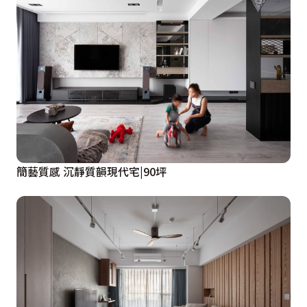
簡藝質感 沉靜質韻現代宅|90坪