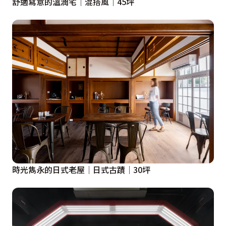
舒適寫意的溫潤宅│混搭風│45坪
時光雋永的日式老屋│日式古蹟│30坪