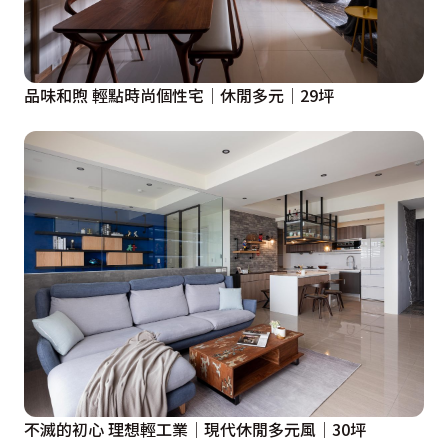
品味和煦 輕點時尚個性宅│休閒多元│29坪
不滅的初心 理想輕工業│現代休閒多元風│30坪