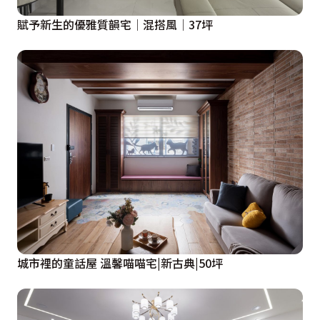
賦予新生的優雅質韻宅│混搭風│37坪
城市裡的童話屋 溫馨喵喵宅|新古典|50坪