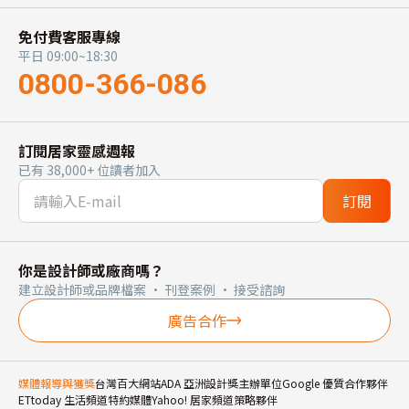
免付費客服專線
平日 09:00~18:30
0800-366-086
訂閱居家靈感週報
已有 38,000+ 位讀者加入
訂閱
你是設計師或廠商嗎？
建立設計師或品牌檔案 · 刊登案例 · 接受諮詢
廣告合作
媒體報導與獲獎
台灣百大網站
ADA 亞洲設計獎主辦單位
Google 優質合作夥伴
ETtoday 生活頻道特約媒體
Yahoo! 居家頻道策略夥伴