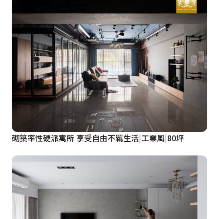
砌築率性硬派寓所 享受自由不羈生活|工業風|80坪