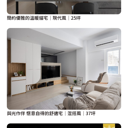
簡約優雅的溫暖貓宅│現代風│25坪
與光作伴 愜意自得的舒適宅│混搭風│37坪