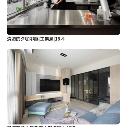
清透的夕咖啡廳|工業風|18坪