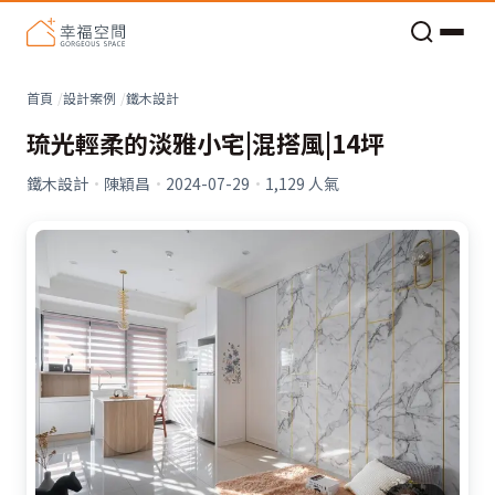
老屋預算分配與高 CP 值煥新術
看不見的居家風險和翻新關鍵
老屋預算分配與高 CP 值煥新術
首頁
設計案例
鐵木設計
琉光輕柔的淡雅小宅|混搭風|14坪
鐵木設計
·
陳穎昌
·
2024-07-29
·
1,129
人氣