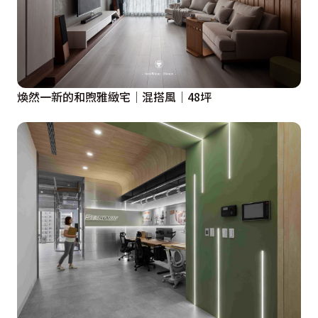
煥然一新的和煦雅緻宅│混搭風│48坪