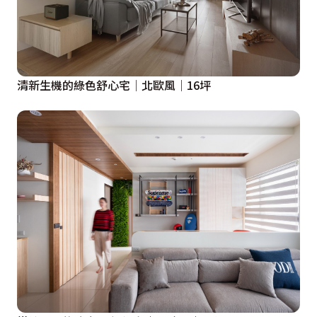
清新生機的綠色舒心宅│北歐風│16坪