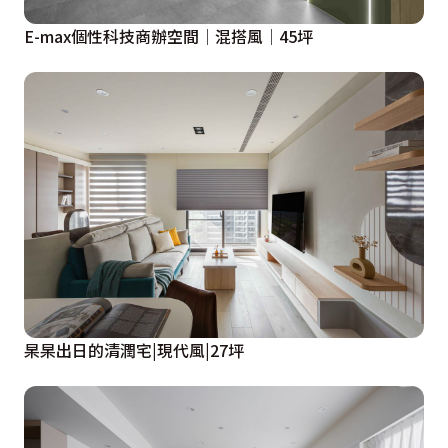
E-max個性科技商辦空間│混搭風│45坪
杲杲出日的清潤宅|現代風|27坪