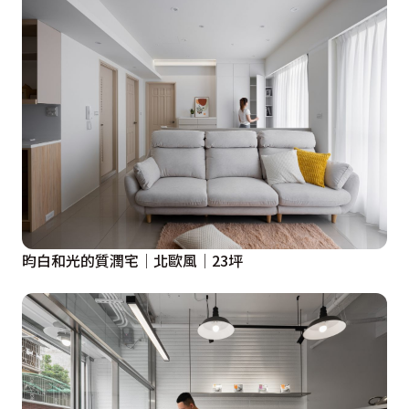
昀白和光的質潤宅│北歐風│23坪