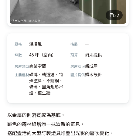
22
混搭風
—
風格
格局
45 坪（室內）
尚未提供
坪數
預算
商業空間
新成屋
房屋類型
房屋狀況
磁磚、軌道燈、特
鐵木設計
主要建材
圖片提供
殊塗料、不鏽鋼、
玻璃、圓角矩形吊
燈、植生牆
以金屬的俐落質感為基底，

跳色的森林綠增添一抹清新的氣息，

搭配靈活的大型訂製燈具堆疊出光影的層次變化，
