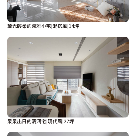
琉光輕柔的淡雅小宅|混搭風|14坪
杲杲出日的清潤宅|現代風|27坪