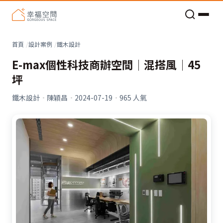
老屋預算分配與高 CP 值煥新術
看不見的居家風險和翻新關鍵
老屋預算分配與高 CP 值煥新術
首頁
設計案例
鐵木設計
E-max個性科技商辦空間│混搭風│45
坪
鐵木設計
·
陳穎昌
·
2024-07-19
·
965
人氣