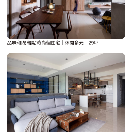
品味和煦 輕點時尚個性宅│休閒多元│29坪