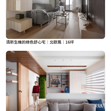
清新生機的綠色舒心宅│北歐風│16坪