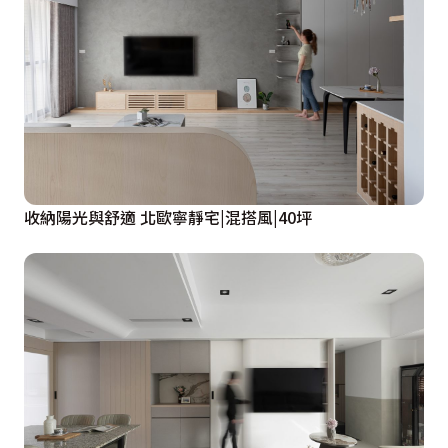
收納陽光與舒適 北歐寧靜宅|混搭風|40坪