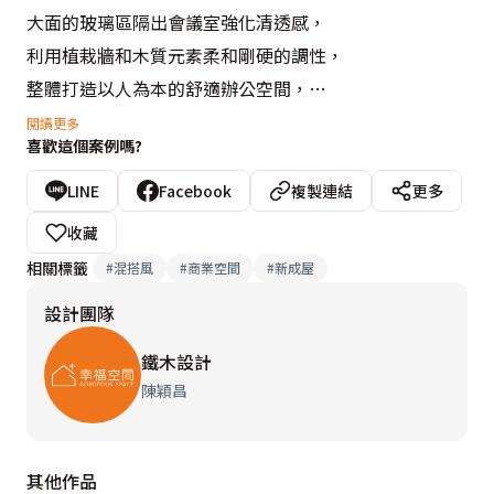
大面的玻璃區隔出會議室強化清透感，

利用植栽牆和木質元素柔和剛硬的調性，

整體打造以人為本的舒適辦公空間，

星期一不再憂鬱，

閱讀更多
喜歡這個案例嗎?
每天上班都有好心情。

LINE
Facebook
複製連結
更多
設計概念文字為【鐵木設計】提供
收藏
相關標籤
#
混搭風
#
商業空間
#
新成屋
設計團隊
鐵木設計
陳穎昌
其他作品