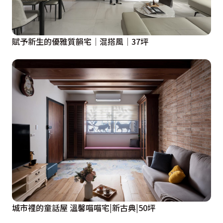
賦予新生的優雅質韻宅│混搭風│37坪
城市裡的童話屋 溫馨喵喵宅|新古典|50坪