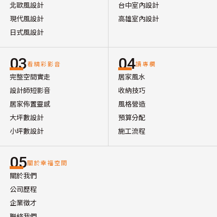
北歐風設計
台中室內設計
現代風設計
高雄室內設計
日式風設計
03
04
看精彩影音
讀專欄
完整空間實走
居家風水
設計師短影音
收納技巧
居家佈置靈感
風格營造
大坪數設計
預算分配
小坪數設計
施工流程
05
關於幸福空間
關於我們
公司歷程
企業徵才
聯絡我們