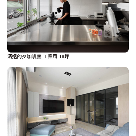
清透的夕咖啡廳|工業風|18坪