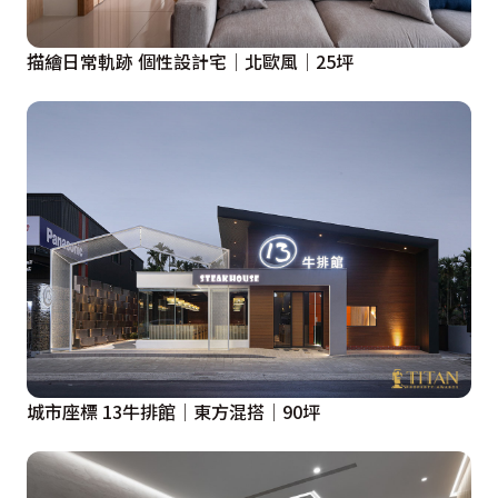
描繪日常軌跡 個性設計宅│北歐風│25坪
城市座標 13牛排館│東方混搭│90坪