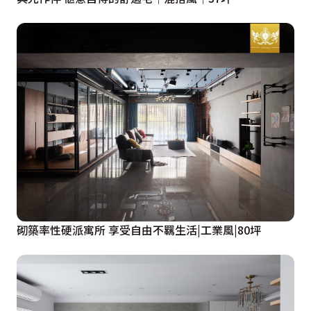
砌築率性硬派寓所 享受自由不羈生活|工業風|80坪