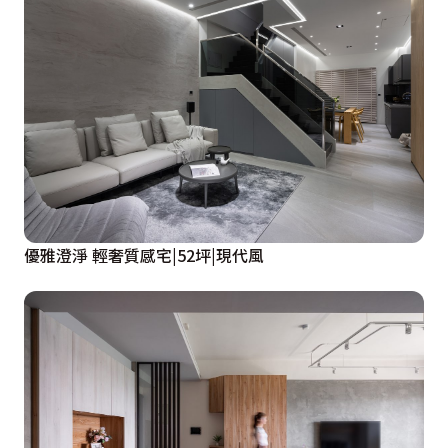
優雅澄淨 輕奢質感宅|52坪|現代風