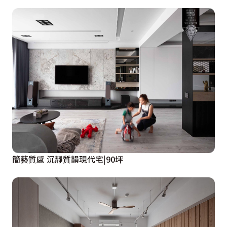
簡藝質感 沉靜質韻現代宅|90坪