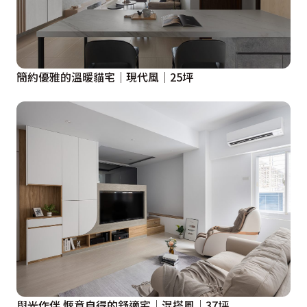
簡約優雅的溫暖貓宅│現代風│25坪
與光作伴 愜意自得的舒適宅│混搭風│37坪