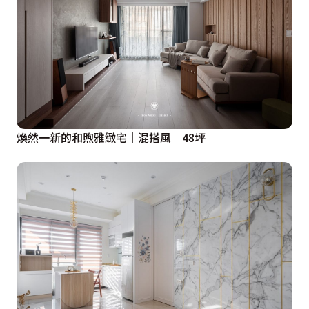
煥然一新的和煦雅緻宅│混搭風│48坪