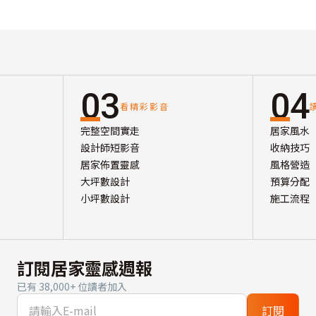
03
04
看精彩影音
完整空間實走
居家風水
設計師短影音
收納技巧
居家佈置靈感
風格營造
大坪數設計
預算分配
小坪數設計
施工流程
訂閱居家靈感週報
已有 38,000+ 位讀者加入
訂閱