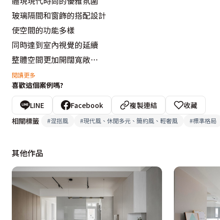
體現現代時尚的優雅氛圍

玻璃隔間和窗飾的搭配設計

使空間的功能多樣

同時達到室內視覺的延續

整體空間更加開闊寬敞

臥室以弧形的設計由壁面延伸至天花

閱讀更多
喜歡這個案例嗎?
修飾天花板的現況缺陷

創造無縫且獨特的空間外觀

LINE
Facebook
複製連結
收藏
同時緩解空間的狹小及幽閉感

相關標籤
#
混搭風
#
現代風、休閒多元、簡約風、輕奢風
#
標準格局
使空間更加舒適完美

其他作品
設計概念文字為【築一設計】提供