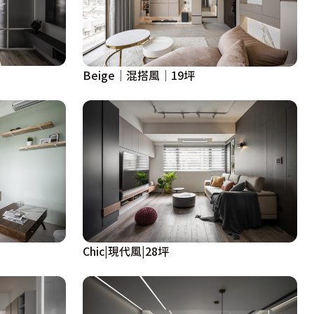
Beige│混搭風│19坪
Chic|現代風|28坪