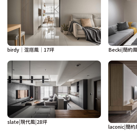
birdy│混搭風│17坪
Becki|簡約風
slate|現代風|28坪
laconic|簡