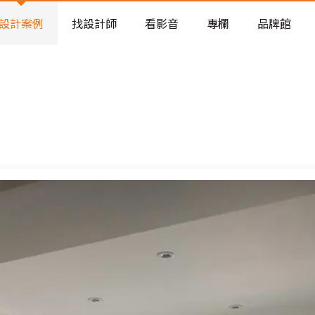
老屋預算分配與高 CP 值煥新術
設計案例
找設計師
看影音
專欄
品牌館