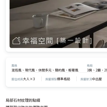
風格
格局
混搭風、現代風、休閒多元、簡約風、輕奢風
3房、2廳、2
大人×3
標準格局
中古屋
居住成員
房屋類型
房屋狀況
局部石材紋理的點綴
