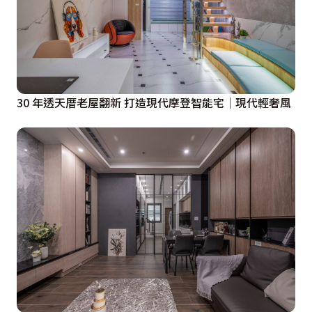
30 年透天厝老屋翻新 打造現代摩登智能宅│現代輕奢風