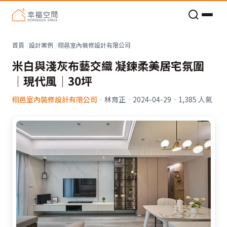
老屋預算分配與高 CP 值煥新術
看不見的居家風險和翻新關鍵
老屋預算分配與高 CP 值煥新術
首頁
設計案例
栩邑室內裝修設計有限公司
米白與淺灰布藝交織 凝鍊柔美居宅氛圍
│現代風│30坪
栩邑室內裝修設計有限公司
·
林育正
·
2024-04-29
·
1,385
人氣