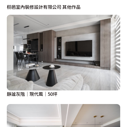
栩邑室內裝修設計有限公司 其他作品
彷彿置身於夢幻的童話故事中

為孩子打造一個充滿想像力的空間

設計概念文字為【栩邑室內裝修設計有限公司】提供
靜謐灰階│現代風│50坪