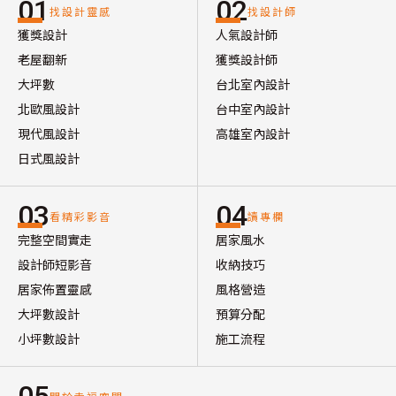
01
02
找設計靈感
找設計師
獲獎設計
人氣設計師
老屋翻新
獲獎設計師
大坪數
台北室內設計
北歐風設計
台中室內設計
現代風設計
高雄室內設計
日式風設計
03
04
看精彩影音
讀專欄
完整空間實走
居家風水
設計師短影音
收納技巧
居家佈置靈感
風格營造
大坪數設計
預算分配
小坪數設計
施工流程