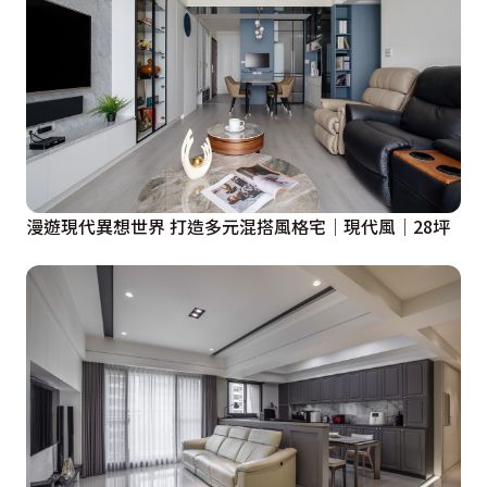
漫遊現代異想世界 打造多元混搭風格宅│現代風│28坪