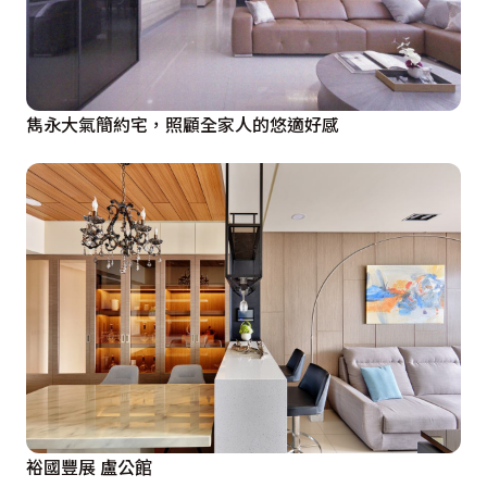
雋永大氣簡約宅，照顧全家人的悠適好感
裕國豐展 盧公館