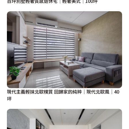
百坪別墅輕奢質感退休宅│輕奢美式│100坪
現代主義輕抹北歐樸質 回歸家的純粹｜現代北歐風｜40
坪