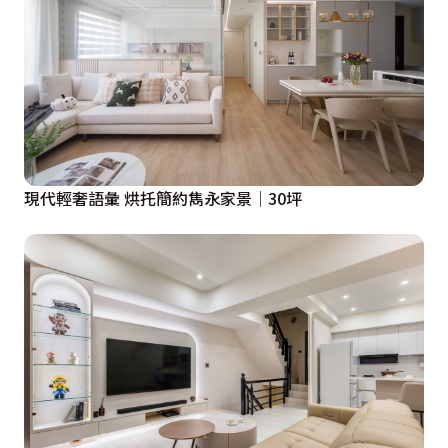
現代輕奢語彙 烘托簡約雋永家景│30坪