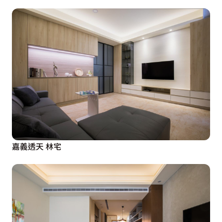
嘉義透天 林宅