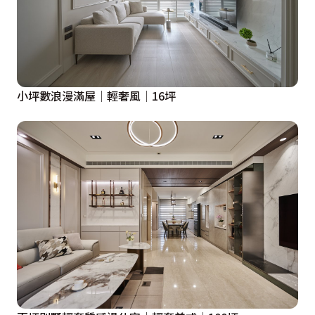
小坪數浪漫滿屋│輕奢風│16坪