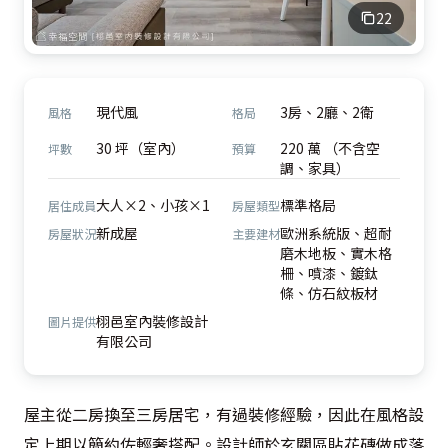
22
現代風
3房、2廳、2衛
風格
格局
30 坪（室內）
220 萬 （不含空
坪數
預算
調、家具）
大人×2、小孩×1
標準格局
居住成員
房屋類型
新成屋
歐洲系統版、超耐
房屋狀況
主要建材
磨木地板、實木格
柵、噴漆、鍍鈦
條、仿石紋板材
栩邑室內裝修設計
圖片提供
有限公司
屋主從二房換至三房居宅，有過裝修經驗，因此在風格設
定上期以簡約佐輕奢搭配。設計師於玄關區貼花磚做成落