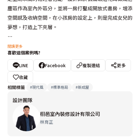
塵區作為室內外區分，並將一房打鑿成開放式書房，增添
空間感及收納空間，在小孩房的設定上，則是完成女兒的
夢想，打造上下夾層。

淡淡的米白與淺灰布藝交織

閱讀更多
喜歡這個案例嗎?
時間彷彿凝固在這片柔美的色調中

客廳後方區域以玻璃、鐵件構成半開放式隔間

LINE
Facebook
複製連結
更多
讓視線穿透大面積提升採光機能並增加家庭互動性

收藏
相關標籤
#
現代風
#
標準格局
#
新成屋
主臥床頭選擇柔霧的暈染紋理背板以及格柵的層次點綴

設計團隊
來維持一貫精緻的優雅格調

充分營造沉穩安定的休憩空間

栩邑室內裝修設計有限公司
而小孩房不同於整體風格調性

林育正
除了增添閣樓玩樂空間

牆面櫃體更採用活潑的湖水綠跳色
