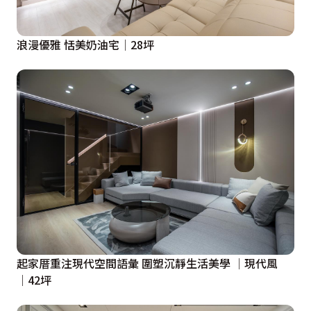
浪漫優雅 恬美奶油宅│28坪
起家厝重注現代空間語彙 圍塑沉靜生活美學 │現代風
│42坪