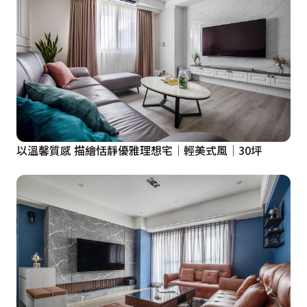
以溫馨質感 描繪恬靜優雅理想宅│輕美式風│30坪