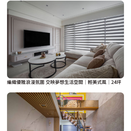
編織優雅浪漫氛圍 交映夢想生活空間│輕美式風│24坪