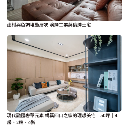
建材與色調堆疊層次 演繹工業英倫紳士宅
現代融匯奢華元素 構築四口之家的理想美宅｜50坪｜4
房、2廳、4衛