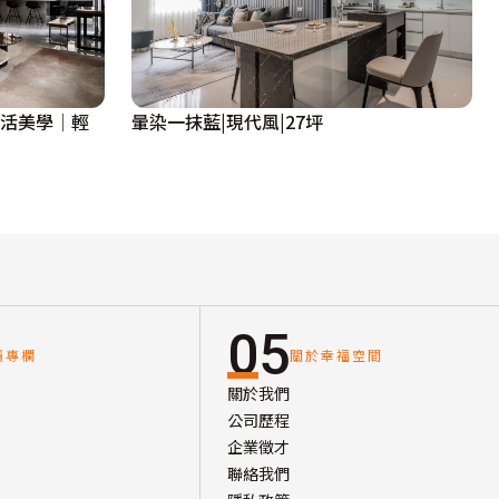
生活美學│輕
暈染一抹藍|現代風|27坪
05
讀專欄
關於幸福空間
關於我們
公司歷程
企業徵才
聯絡我們