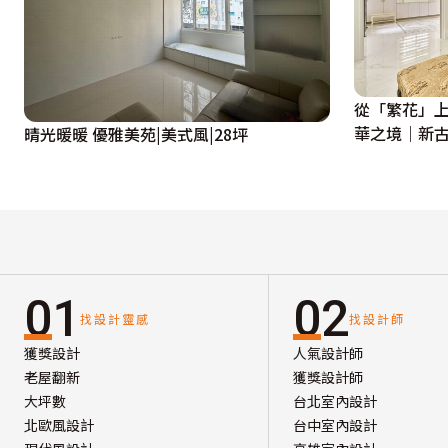
從「繁花」
華之境｜新古
晴光暖暖 優雅美苑|美式風|28坪
01
02
找設計靈感
找設計師
獲獎設計
人氣設計師
老屋翻新
獲獎設計師
大坪數
台北室內設計
北歐風設計
台中室內設計