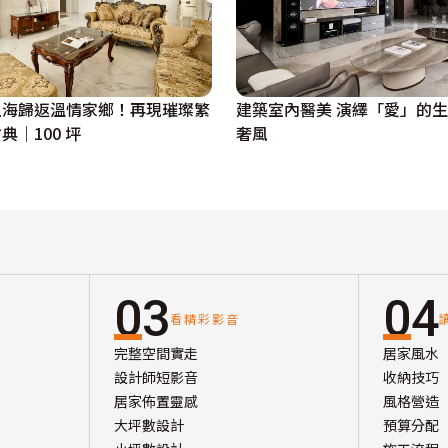
上海歸返溫情家鄉！再現璀璨繁
建築室內醫美 演繹「愛」的
典｜100 坪
奢風
03
04
看精彩影音
完整空間實走
居家風水
設計師短影音
收納技巧
居家佈置靈感
風格營造
大坪數設計
預算分配