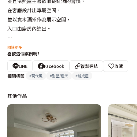
並且依照屋主喜歡收藏紅酒的習慣，

在客廳設計出專屬空間，

並以實木酒架作為展示空間，

入口由廚房內進出。

將主臥室調動到4樓，

閱讀更多
喜歡這個案例嗎?
與原先建商計畫的孝親房對調樓層。  

五樓為主人喜歡的視聽室兼書房，

LINE
Facebook
複製連結
收藏
在那邊能與朋友把酒言歡也能擁有私人時間。

相關標籤
#
現代風
#
別墅/透天
#
新成屋
設計概念文字為【晴天住屋】提供
其他作品