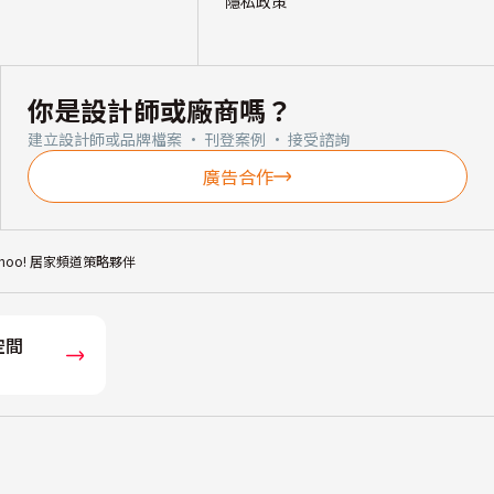
隱私政策
你是設計師或廠商嗎？
建立設計師或品牌檔案 · 刊登案例 · 接受諮詢
廣告合作
ahoo! 居家頻道策略夥伴
空間