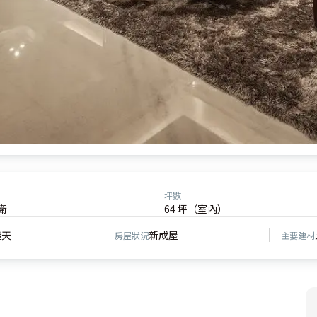
坪數
衛
64 坪（室內）
透天
新成屋
房屋狀況
主要建材