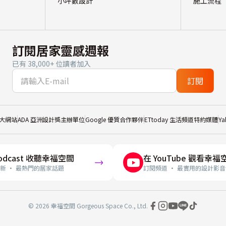
小坪數設計
施工流程
訂閱居家靈感週報
已有 38,000+ 位讀者加入
訂閱
大網站
ADA 亞洲設計獎主辦單位
Google 優質合作夥伴
ETtoday 生活頻道特約媒體
Y
odcast 收聽幸福空間
在 YouTube 觀看幸福
新 · 最熱門的居家話題
訂閱頻道 · 最實用的設計影音
© 2026 幸福空間 Gorgeous Space Co., Ltd.