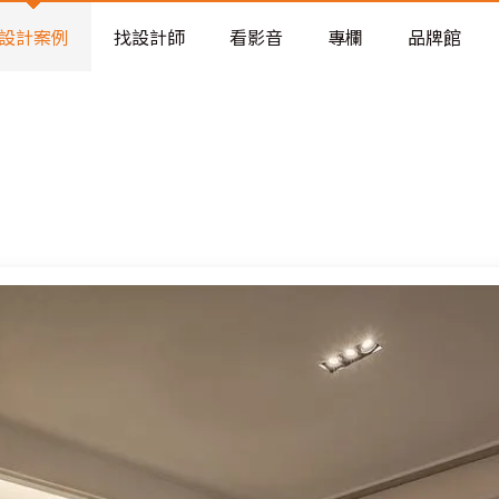
老屋預算分配與高 CP 值煥新術
設計案例
找設計師
看影音
專欄
品牌館