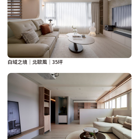
白域之境｜北歐風｜35坪