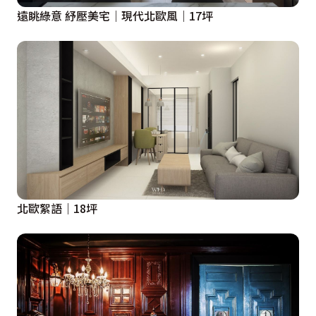
遠眺綠意 紓壓美宅｜現代北歐風｜17坪
北歐絮語｜18坪