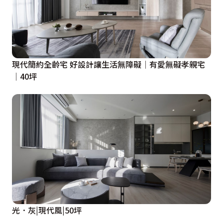
現代簡約全齡宅 好設計讓生活無障礙│有愛無礙孝親宅
│40坪
光．灰|現代風|50坪