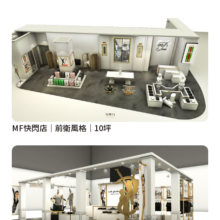
MF快閃店｜前衛風格｜10坪