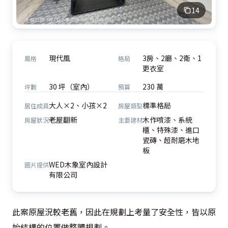
14
現代風
3房、2廳、2衛、1
風格
格局
更衣室
30 坪（室內）
230 萬
坪數
預算
大人×2、小孩×2
標準格局
居住成員
房屋類型
老屋翻新
木作噴漆、系統
房屋狀況
主要建材
櫃、特殊漆、進口
瓷磚、超耐磨木地
板
WED木象室內設計
圖片提供
有限公司
此案原屋況較老舊，因此在規劃上考量了安全性，皆以原
始結構的位置做整體規劃。
