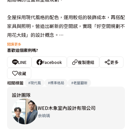
全屋採用現代風格的配色，運用較低的裝飾成本，再搭配
家具與照明，營造出嶄新的空間感，實踐「好空間規劃不
用花大錢」的設計概念。

閱讀更多
喜歡這個案例嗎?
設計概念文字為【WED木象室內設計有限公司】提供
LINE
Facebook
複製連結
更多
收藏
相關標籤
#
現代風
#
標準格局
#
老屋翻新
設計團隊
WED木象室內設計有限公司
余珦瑀