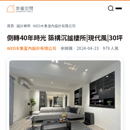
老屋預算分配與高 CP 值煥新術
看不見的居家風險和翻新關鍵
老屋預算分配與高 CP 值煥新術
首頁
設計案例
WED木象室內設計有限公司
倒轉40年時光 築構沉謐棲所|現代風|30坪
WED木象室內設計有限公司
·
余珦瑀
·
2024-04-23
·
979
人氣