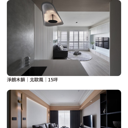
淨朗木韻│北歐風│15坪