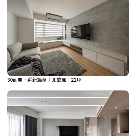
30而麗．嶄新篇章│北歐風│22坪