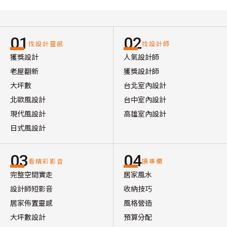
01
02
找設計靈感
找設計師
獲獎設計
人氣設計師
老屋翻新
獲獎設計師
大坪數
台北室內設計
北歐風設計
台中室內設計
現代風設計
高雄室內設計
日式風設計
03
04
看精彩影音
讀專欄
完整空間實走
居家風水
設計師短影音
收納技巧
居家佈置靈感
風格營造
大坪數設計
預算分配