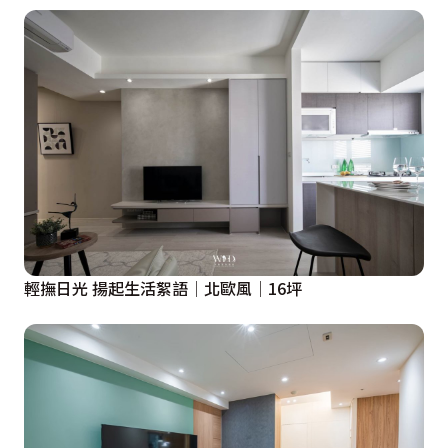
輕撫日光 揚起生活絮語│北歐風│16坪