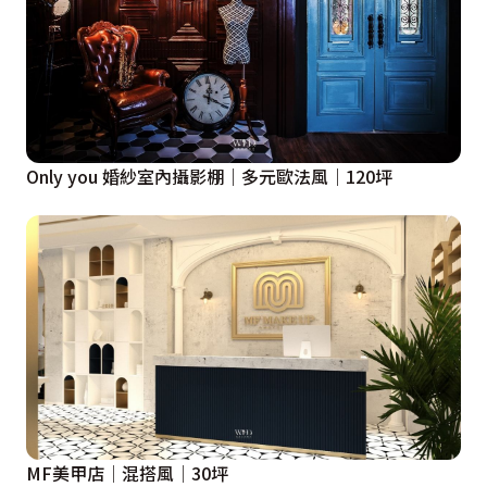
Only you 婚紗室內攝影棚｜多元歐法風｜120坪
MF美甲店│混搭風│30坪