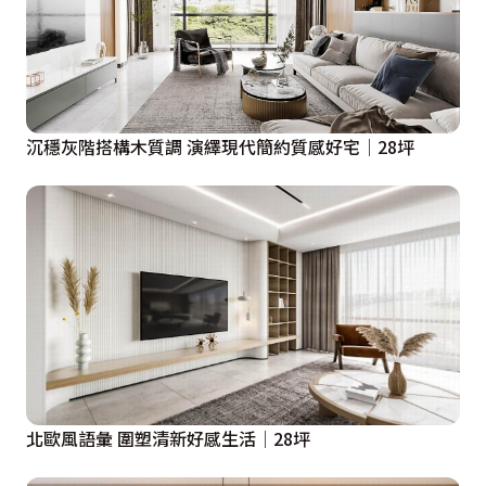
沉穩灰階搭構木質調 演繹現代簡約質感好宅│28坪
北歐風語彙 圍塑清新好感生活│28坪