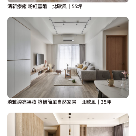
清新療癒 粉紅雪酪｜北歐風｜55坪
淡雅透亮裸妝 築構簡單自然家景｜北歐風｜35坪