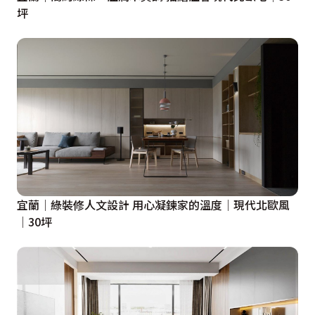
坪
宜蘭│綠裝修人文設計 用心凝鍊家的溫度│現代北歐風
│30坪