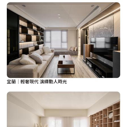
宜蘭│輕奢現代 演繹動人時光