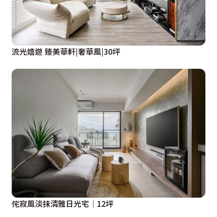
流光嬉遊 臻美華軒|奢華風|30坪
侘寂風淡抹清雅日光宅│12坪