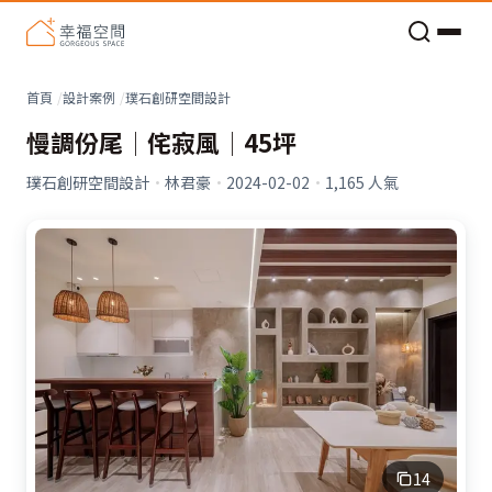
老屋預算分配與高 CP 值煥新術
首頁
設計案例
璞石創研空間設計
慢調份尾│侘寂風│45坪
璞石創研空間設計
·
林君豪
·
2024-02-02
·
1,165
人氣
14