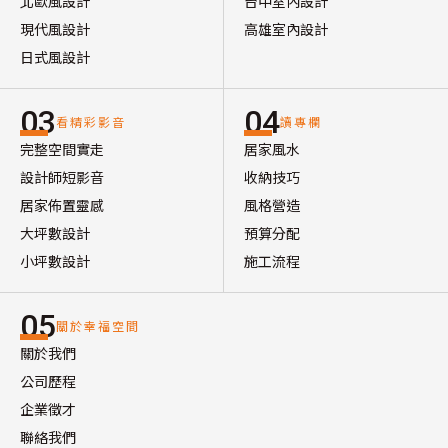
北歐風設計
台中室內設計
現代風設計
高雄室內設計
日式風設計
03
04
看精彩影音
讀專欄
完整空間實走
居家風水
設計師短影音
收納技巧
居家佈置靈感
風格營造
大坪數設計
預算分配
小坪數設計
施工流程
05
關於幸福空間
關於我們
公司歷程
企業徵才
聯絡我們