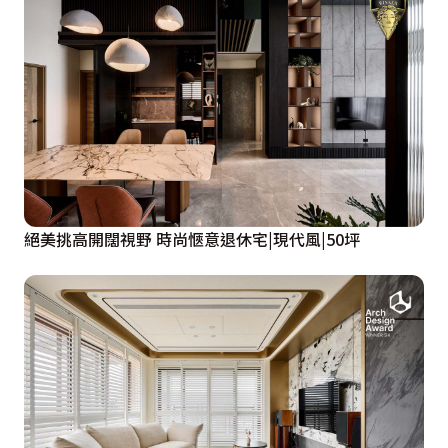
絕美挑高開闊視野 時尚愜意退休宅|現代風|50坪