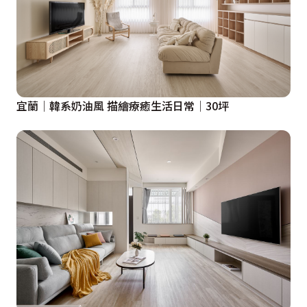
宜蘭│韓系奶油風 描繪療癒生活日常│30坪