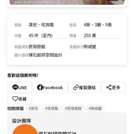
其他、侘寂風
4房、3廳、5衛
風格
格局
45 坪（室內）
250 萬
坪數
預算
民宿旅館
新成屋
房屋類型
房屋狀況
璞石創研空間設計
圖片提供
喜歡這個案例嗎?
LINE
Facebook
複製連結
更多
收藏
相關標籤
#
其他
#
侘寂風
#
民宿旅館
#
新成屋
設計團隊
璞石創研空間設計