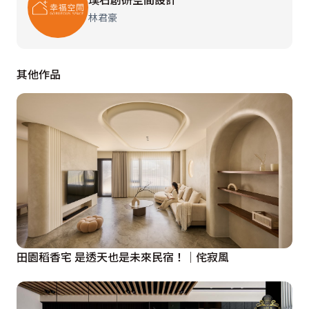
林君豪
其他作品
田園稻香宅 是透天也是未來民宿！│侘寂風