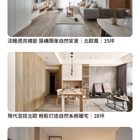
淡雅透亮裸妝 築構簡單自然家景｜北歐風｜35坪
現代混搭北歐 輕鬆打造自然系輕暖宅│28坪