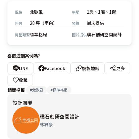
北歐風
1房、1廳、1衛
風格
格局
28 坪（室內）
尚未提供
坪數
預算
標準格局
璞石創研空間設計
房屋類型
圖片提供
喜歡這個案例嗎?
LINE
Facebook
複製連結
更多
收藏
相關標籤
#
北歐風
#
標準格局
設計團隊
璞石創研空間設計
林君豪