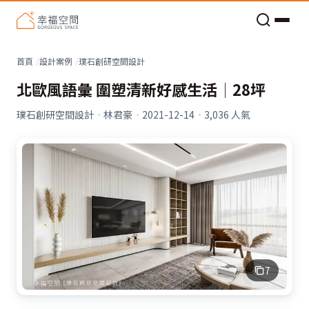
老屋預算分配與高 CP 值煥新術
看不見的居家風險和翻新關鍵
老屋預算分配與高 CP 值煥新術
首頁
設計案例
璞石創研空間設計
北歐風語彙 圍塑清新好感生活│28坪
璞石創研空間設計
·
林君豪
·
2021-12-14
·
3,036
人氣
7