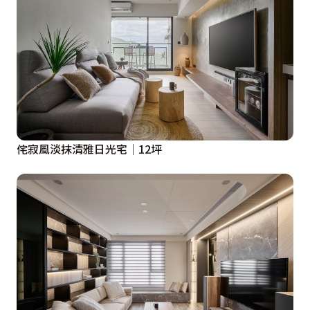
侘寂風淡抹清雅日光宅│12坪