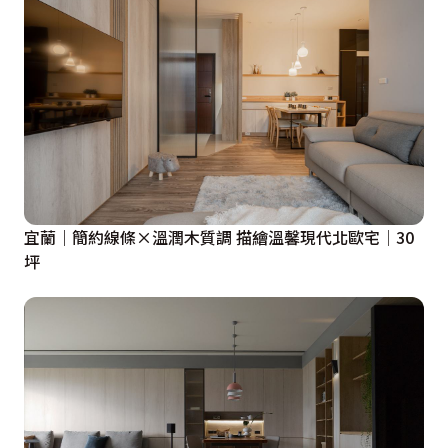
宜蘭｜簡約線條×溫潤木質調 描繪溫馨現代北歐宅│30
坪