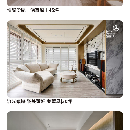
慢調份尾│侘寂風│45坪
流光嬉遊 臻美華軒|奢華風|30坪