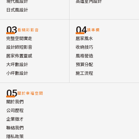
現代風設計
高雄室內設計
日式風設計
03
04
看精彩影音
讀專欄
完整空間實走
居家風水
設計師短影音
收納技巧
居家佈置靈感
風格營造
大坪數設計
預算分配
小坪數設計
施工流程
05
關於幸福空間
關於我們
公司歷程
企業徵才
聯絡我們
隱私政策