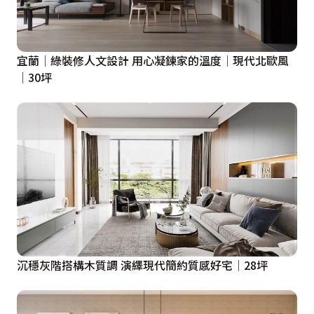
宜蘭│綠裝修人文設計 用心凝鍊家的溫度│現代北歐風
│30坪
沉穩灰階搭構木質調 演繹現代簡約質感好宅│28坪