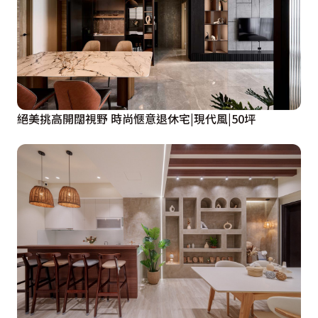
絕美挑高開闊視野 時尚愜意退休宅|現代風|50坪