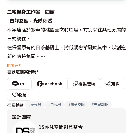
三宅健身工作室│四館
白靜悠幽，光映晰透
本案座落於繁華的桃園藝文特區哩，有別以往其他分店的
日式調性，

在保留原有的日系基礎上，將低調奢華融於其中，以創造
新的情境氛圍。

空間中以黑、白色系為主，運用水泥粉光的紋路及色澤，
閱讀更多
喜歡這個案例嗎?
呈現不同的紋理層次，

再搭配沉穩的木紋和些許的金屬光澤，提升空間中的質
LINE
Facebook
複製連結
更多
感，

收藏
簡單俐落的燈光線條，於空間中相互交織，使整體空間呈
相關標籤
#
現代風
#
日式風
#
商業空間
#
老屋翻新
現純、靜、美。

設計團隊
DS亦沐空間創意整合
設計概念文字為【DS亦沐空間創意整合】提供