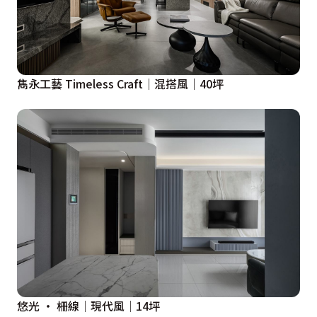
雋永工藝 Timeless Craft｜混搭風｜40坪
悠光 ‧ 柵線│現代風│14坪