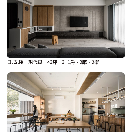
日.青.匯｜現代風｜43坪｜3+1房、2廳、2衛