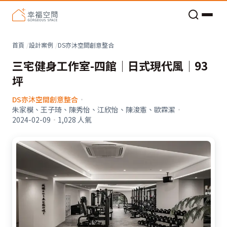
老屋預算分配與高 CP 值煥新術
看不見的居家風險和翻新關鍵
老屋預算分配與高 CP 值煥新術
首頁
設計案例
DS亦沐空間創意整合
三宅健身工作室-四館│日式現代風│93
坪
DS亦沐空間創意整合
·
朱家模、王子琦、陳秀怡、江欣怡、陳浚憲、歐霖潔
·
2024-02-09
·
1,028
人氣