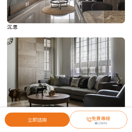
沉.思
免費專線
藍調漫遊
立即諮詢
轉
23846