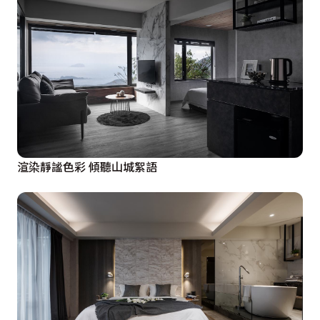
渲染靜謐色彩 傾聽山城絮語