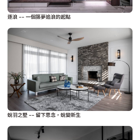
逐浪 –– 一個築夢追浪的起點
蛻羽之墅 –– 留下思念，蛻變新生