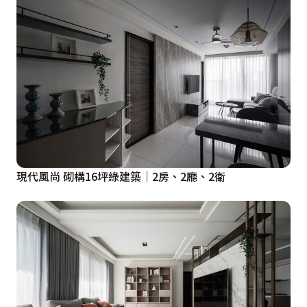
現代風尚 砌構16坪綠建築｜2房、2廳、2衛