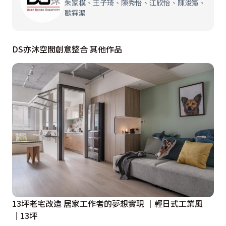
朱家模、王子琦、陳秀怡、江欣怡、陳浚憲、
歐霖潔
DS亦沐空間創意整合 其他作品
13坪老宅改造 居家工作者的夢想實現 │輕日式工業風
│13坪