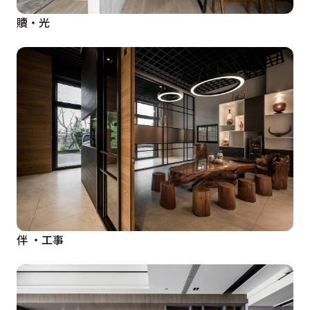
贖‧光
伴 ‧工事