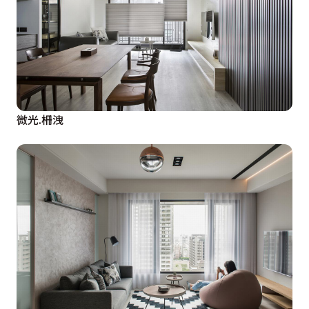
微光.柵洩