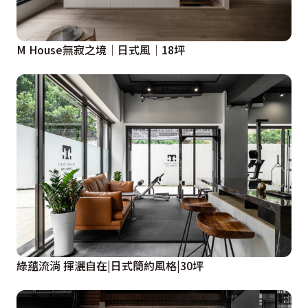
M House無寂之境│日式風│18坪
綠蘊流淌 揮灑自在|日式簡約風格|30坪