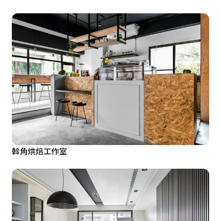
斡角烘焙工作室