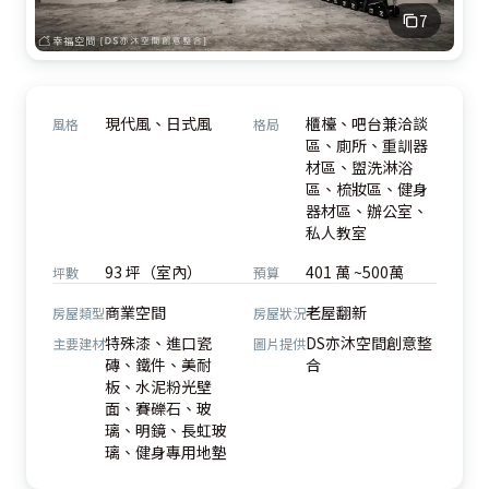
7
現代風、日式風
櫃檯、吧台兼洽談
風格
格局
區、廁所、重訓器
材區、盥洗淋浴
區、梳妝區、健身
器材區、辦公室、
私人教室
93 坪（室內）
401 萬 ~500萬
坪數
預算
商業空間
老屋翻新
房屋類型
房屋狀況
特殊漆、進口瓷
DS亦沐空間創意整
主要建材
圖片提供
磚、鐵件、美耐
合
板、水泥粉光壁
面、賽礫石、玻
璃、明鏡、長虹玻
璃、健身專用地墊