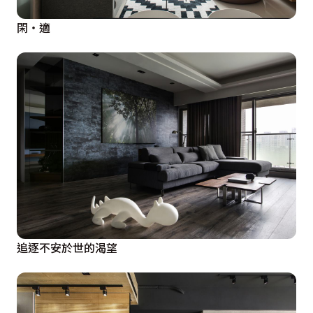
閑‧適
追逐不安於世的渴望