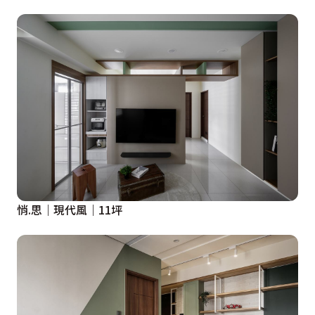
悄.思｜現代風｜11坪