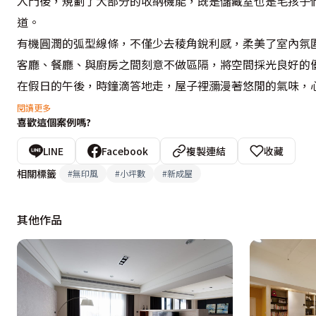
入門後，規劃了大部分的收納機能，既是儲藏室也是毛孩子
道。

有機圓潤的弧型線條，不僅少去稜角銳利感，柔美了室內氛圍
客廳、餐廳、與廚房之間刻意不做區隔，將空間採光良好的優
在假日的午後，時鐘滴答地走，屋子裡瀰漫著悠閒的氣味，心
隨著陽光的移動，木紋的波紋也正在流動著呢。

閱讀更多
喜歡這個案例嗎?
設計概念文字為【河馬家居室內裝修設計】提供
LINE
Facebook
複製連結
收藏
相關標籤
#
無印風
#
小坪數
#
新成屋
其他作品