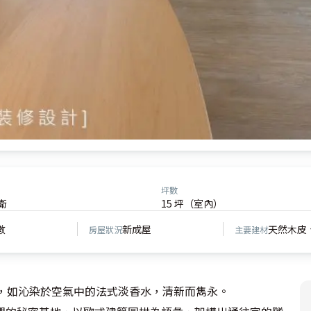
坪數
衛
15 坪（室內）
數
新成屋
天然木皮
房屋狀況
主要建材
，如沁染於空氣中的法式淡香水，清新而雋永。
