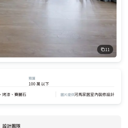
11
預算
100 萬 以下
、烤漆、賽麗石
河馬家居室內裝修設計
圖片提供
設計團隊