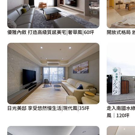
優雅內斂 打造高級質感美宅|奢華風|60坪
開
日光美邸 享受悠然慢生活|現代風|35坪
走入南國水綠
風│120坪