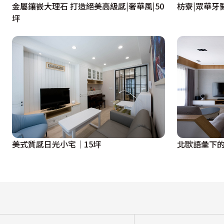
金屬鑲嵌大理石 打造絕美高級感|奢華風|50
枋寮|眾華牙醫
坪
美式質感日光小宅│15坪
北歐語彙下的