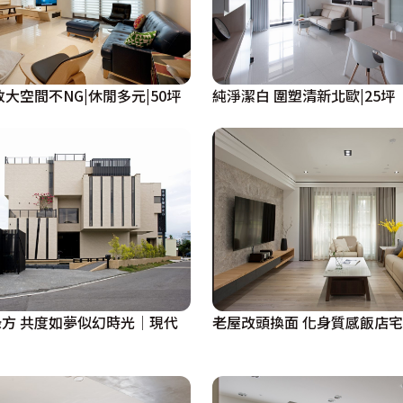
放式格局 放大空間不NG|休閒多元|50坪
純淨潔白 圍塑清新北歐|25坪
方 共度如夢似幻時光│現代
老屋改頭換面 化身質感飯店宅|