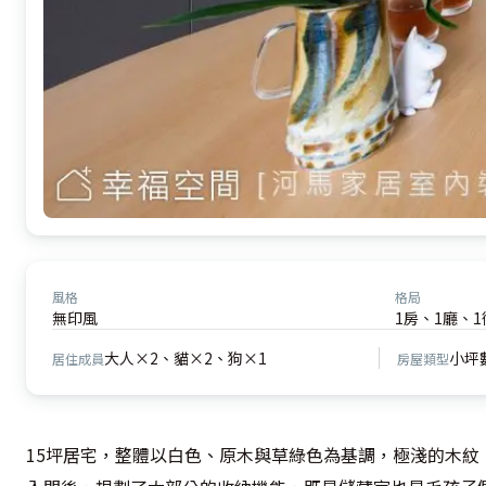
風格
格局
無印風
1房、1廳、1
大人×2、貓×2、狗×1
小坪
居住成員
房屋類型
15坪居宅，整體以白色、原木與草綠色為基調，極淺的木紋