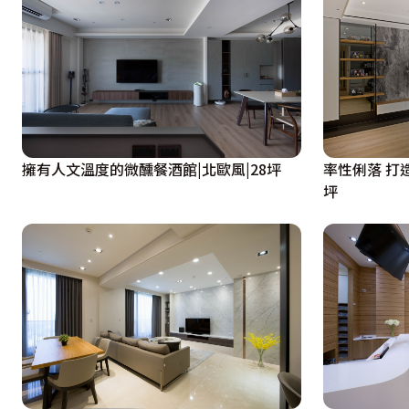
擁有人文溫度的微醺餐酒館|北歐風|28坪
率性俐落 打
坪