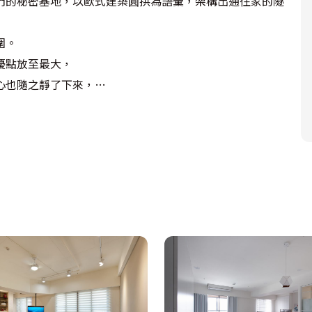
們的秘密基地，以歐式建築圓拱為語彙，架構出通往家的隧
。

點放至最大，

也隨之靜了下來，
