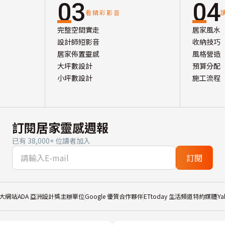
03
04
看精彩影音
完整空間實走
居家風水
設計師短影音
收納技巧
居家佈置靈感
風格營造
大坪數設計
預算分配
小坪數設計
施工流程
訂閱居家靈感週報
已有 38,000+ 位讀者加入
訂閱
大網站
ADA 亞洲設計獎主辦單位
Google 優質合作夥伴
ETtoday 生活頻道特約媒體
Y