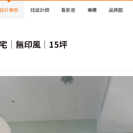
老屋預算分配與高 CP 值煥新術
設計案例
找設計師
看影音
專欄
品牌館
生宅│無印風│15坪