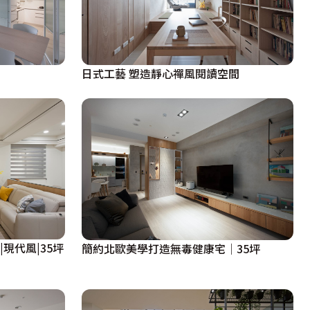
日式工藝 塑造靜心禪風閱讀空間
現代風|35坪
簡約北歐美學打造無毒健康宅│35坪