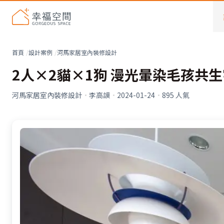
首頁
設計案例
河馬家居室內裝修設計
2人×2貓×1狗 漫光暈染毛孩共
河馬家居室內裝修設計
·
李高謨
·
2024-01-24
·
895
人氣