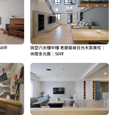
60坪
挑空六米樓中樓 老屋變身日光木質美宅│
休閒多元風│50坪