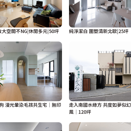
放式格局 放大空間不NG|休閒多元|50坪
純淨潔白 圍塑清新北歐|25坪
1狗 漫光暈染毛孩共生宅│無印
走入南國水綠方 共度如夢似
風│120坪