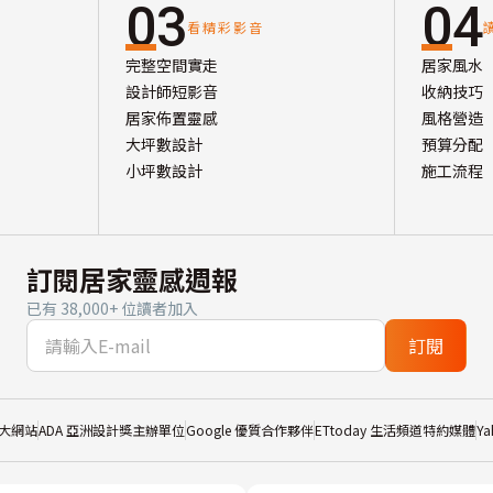
03
04
看精彩影音
完整空間實走
居家風水
設計師短影音
收納技巧
居家佈置靈感
風格營造
大坪數設計
預算分配
小坪數設計
施工流程
訂閱居家靈感週報
已有 38,000+ 位讀者加入
訂閱
大網站
ADA 亞洲設計獎主辦單位
Google 優質合作夥伴
ETtoday 生活頻道特約媒體
Y