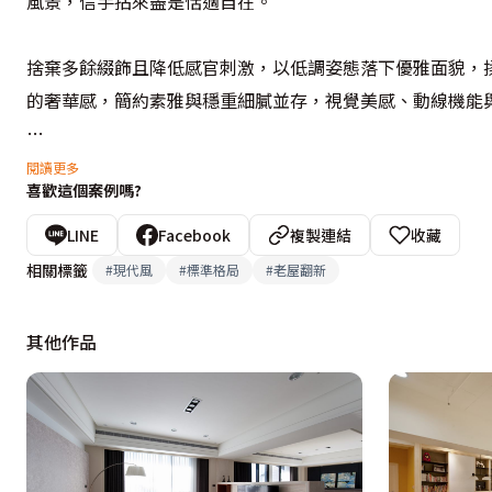
風景，信手拈來盡是恬適自在。

捨棄多餘綴飾且降低感官刺激，以低調姿態落下優雅面貌，
的奢華感，簡約素雅與穩重細膩並存，視覺美感、動線機能與
 設計概念文字為【河馬家居室內裝修設計】提供
閱讀更多
喜歡這個案例嗎?
LINE
Facebook
複製連結
收藏
相關標籤
#
現代風
#
標準格局
#
老屋翻新
其他作品