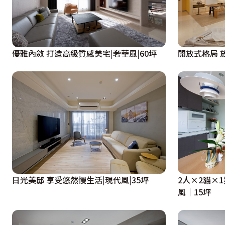
優雅內斂 打造高級質感美宅|奢華風|60坪
開
日光美邸 享受悠然慢生活|現代風|35坪
2人×2貓×
風│15坪