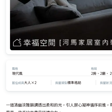
風格
格局
現代風
2房、2廳、 
大人×2
標準格局
居住成員
房屋類型
房屋狀況
一道清幽淡雅韻調透出柔和的光，引人屏心凝神循序前進，