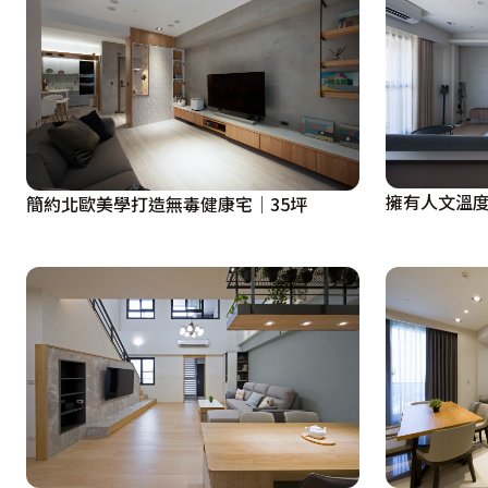
擁有人文溫度
簡約北歐美學打造無毒健康宅│35坪