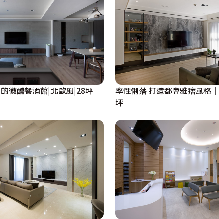
的微醺餐酒館|北歐風|28坪
率性俐落 打造都會雅痞風格│
坪