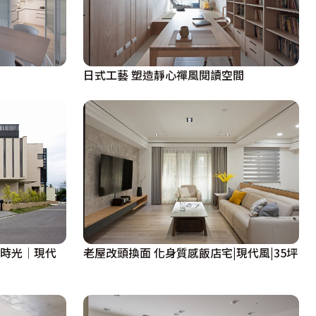
日式工藝 塑造靜心禪風閱讀空間
幻時光│現代
老屋改頭換面 化身質感飯店宅|現代風|35坪