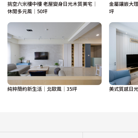
挑空六米樓中樓 老屋變身日光木質美宅│
金屬鑲嵌大理
休閒多元風│50坪
坪
純粹簡約新生活│北歐風│35坪
美式質感日光