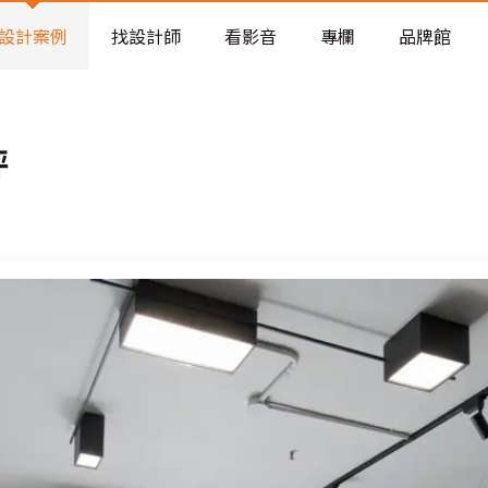
老屋預算分配與高 CP 值煥新術
設計案例
找設計師
看影音
專欄
品牌館
坪