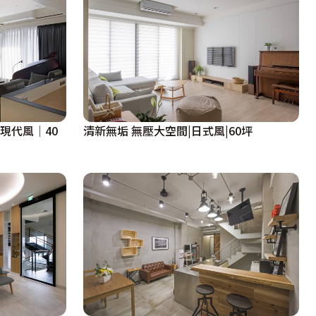
現代風│40
清新無垢 無壓大空間|日式風|60坪