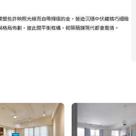
揉塑些許映照光線而自帶輝熠的金，營造沉穩中伏藏精巧細緻
格局佈劃，彼此間平衡框構，砌築簡鍊現代都會風情。
