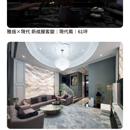
雅痞×現代 新成屋客變｜現代風｜61坪