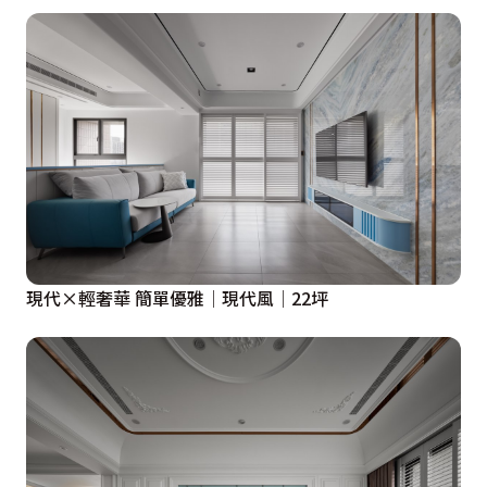
舒適的環境。屋主希望能有一個記錄孩子成長的地方，因
此入門處設計了一面兼具美觀與實用的拍照牆面。雙面收
納櫃的設計不僅充分利用了空間，而且在使用上更加方
便，收納櫃的一側採用司曼特漆，這種特殊漆面較不容易
看出髒汙或磨損。

餐廳以中島為軸線，連結開放式空間，是全家人活動、凝
聚情感的地方。中島周圍的設計充滿巧思，一邊是大容量
收納，另一邊則是隱藏式的冰箱，兼顧了實用性與美觀，
現代×輕奢華 簡單優雅│現代風│22坪
餐桌後方的大型推拉門收納櫃的設計，既滿足了儲物需
求，也避免門開啟時對走道空間的影響。為了提升居住的
便利性，整個家庭還結合了智能遙控系統。從冷氣、除濕
機到燈光，一切都可以透過智能系統輕鬆控制，為大坪數
的空間帶來更多的舒適與便利。
