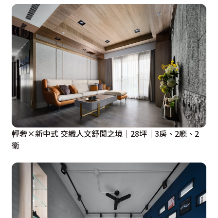
輕奢×新中式 交織人文舒閒之境｜28坪｜3房、2廳、2
衛