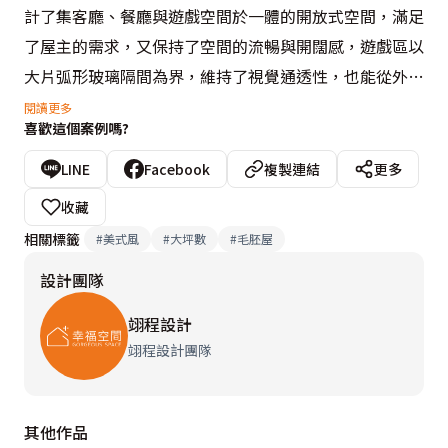
計了集客廳、餐廳與遊戲空間於一體的開放式空間，滿足
了屋主的需求，又保持了空間的流暢與開闊感，遊戲區以
大片弧形玻璃隔間為界，維持了視覺通透性，也能從外面
確認孩子們玩耍的安全，搭配美式格子元素的運用，為空
閱讀更多
喜歡這個案例嗎?
間增添了幾分輕鬆與優雅的氛圍。

LINE
Facebook
複製連結
更多
遊戲區的兩個造型牆具遊玩性，也兼具裝飾作用，一旁的
收藏
臥榻可以讓孩子們在這裡休息、閱讀故事書。而針對玩具
相關標籤
#
美式風
#
大坪數
#
毛胚屋
的收納空間，設計師與整理師合作，根據孩子的玩具數量
設計團隊
與習慣進行了量身訂製的設計，不僅能有效進行收納，也
培養了孩子們的整理能力。

翊程設計
翊程設計團隊
空間的每一個角落都被賦予巧妙設計，由於存在大樑的限
制，天花板採用弧形設計隱藏梁柱，並選了可愛的童趣風
其他作品
格燈具，立面則搭配柔和的間接光源，創造出一個溫馨而