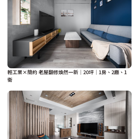
輕工業×簡約 老屋翻修煥然一新｜20坪｜1房、2廳、1
衛