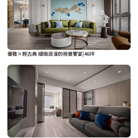
每個房間都是套房式設計，從衛浴空間的設計，到磁磚、
衛浴用品的選擇，每一處都精心挑選，以確保整體空間風
格一致，顯示出了對細節的極致追求。主臥室規劃為飯店
式格局，具有獨立的更衣室。此外，臥室也包含獨立的私
人露台，考量到風水與隱私，此處以隱藏式的拉門分界，
關上就成為獨立的私密空間。為了保留孩子未來的成長空
優雅×輕古典 細緻浪漫的視覺饗宴|46坪
間，小孩房與次臥的設計相似又具備各自的特色，步入式
衣櫥的設計同樣與整理師討論過，根據小朋友的使用方式
做規劃。不僅方便日常使用，也充分利用每一寸空間。