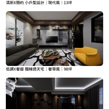
清新X簡約 小戶型設計｜現代風｜13坪
低調X奢靡 獨棟透天宅｜奢華風｜98坪