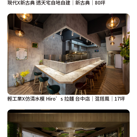
現代X新古典 透天宅自地自建｜新古典｜80坪
輕工業X仿清水模 Hiro’s 拉麵 台中店｜混搭風｜17坪