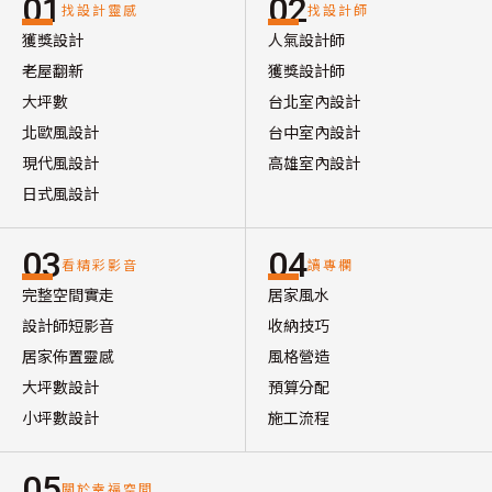
01
02
找設計靈感
找設計師
獲獎設計
人氣設計師
老屋翻新
獲獎設計師
大坪數
台北室內設計
北歐風設計
台中室內設計
現代風設計
高雄室內設計
日式風設計
03
04
看精彩影音
讀專欄
完整空間實走
居家風水
設計師短影音
收納技巧
居家佈置靈感
風格營造
大坪數設計
預算分配
小坪數設計
施工流程
05
關於幸福空間