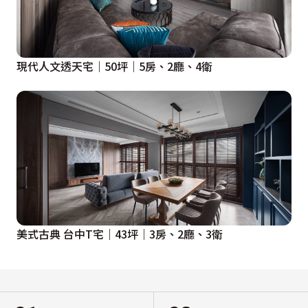
現代人文透天宅｜50坪｜5房、2廳、4衛
美式古典 台中T宅｜43坪｜3房、2廳、3衛