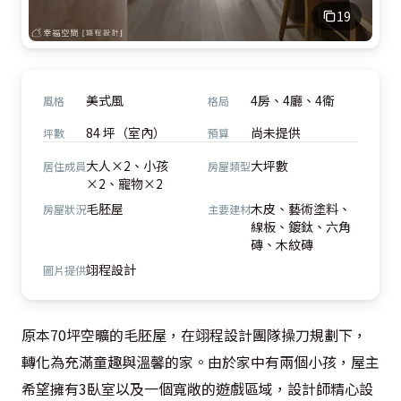
19
美式風
4房、4廳、4衛
風格
格局
84 坪（室內）
尚未提供
坪數
預算
大人×2、小孩
大坪數
居住成員
房屋類型
×2、寵物×2
毛胚屋
木皮、藝術塗料、
房屋狀況
主要建材
線板、鍍鈦、六角
磚、木紋磚
翊程設計
圖片提供
原本70坪空曠的毛胚屋，在翊程設計團隊操刀規劃下，
轉化為充滿童趣與溫馨的家。由於家中有兩個小孩，屋主
希望擁有3臥室以及一個寬敞的遊戲區域，設計師精心設