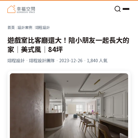
老屋預算分配與高 CP 值煥新術
首頁
設計案例
翊程設計
遊戲室比客廳還大！陪小朋友一起長大的
家│美式風│84坪
翊程設計
·
翊程設計團隊
·
2023-12-26
·
1,840
人氣