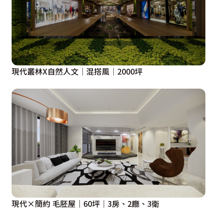
現代叢林X自然人文│混搭風│2000坪
現代×簡約 毛胚屋｜60坪｜3房、2廳、3衛