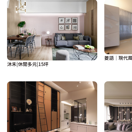
餐廳框在景裡 但餐廳也框住框

所以框，框住了書 但書框住了框

所以框，框住了生活的景 而生活的景也框住了框

設計概念文字為【集藝室內設計】提供
菱語│現代風
沐禾|休閒多元|15坪