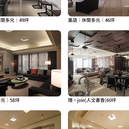
閒多元│49坪
墨語│休閒多元│46坪
元│58坪
隱。join|人文書香|60坪