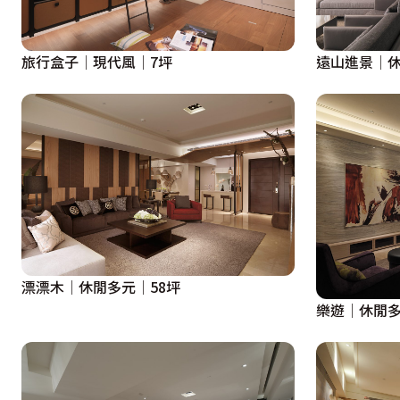
旅行盒子│現代風│7坪
遠山進景│休
漂漂木│休閒多元│58坪
樂遊│休閒多