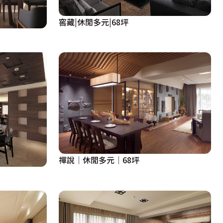
窖藏|休閒多元|68坪
禪說│休閒多元│68坪