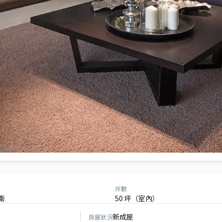
坪數
衛
50 坪（室內）
新成屋
房屋狀況