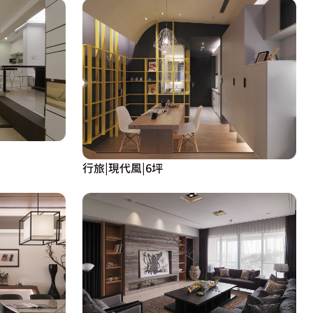
行旅|現代風|6坪