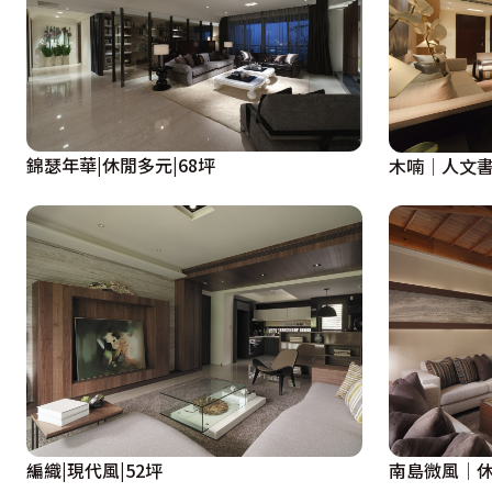
錦瑟年華|休閒多元|68坪
木喃│人文書
編織|現代風|52坪
南島微風│休