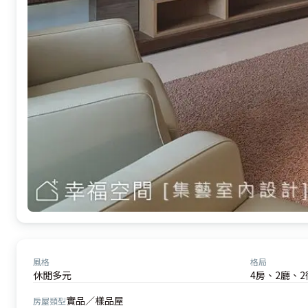
風格
格局
休閒多元
4房、2廳、2
實品／樣品屋
房屋類型