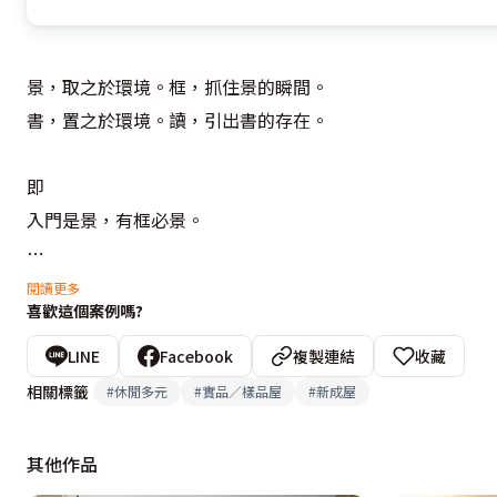
景，取之於環境。框，抓住景的瞬間。

書，置之於環境。讀，引出書的存在。

即

入門是景，有框必景。

書，一定要被隱藏在書房裡？

閱讀更多
喜歡這個案例嗎?
如果書房就是客廳    而客廳就是書房？

LINE
Facebook
複製連結
收藏
框，框的是景

相關標籤
#
休閒多元
#
實品／樣品屋
#
新成屋
還景“框”住 “框”?

其他作品
書在餐廳裡 所以餐廳也是書房
