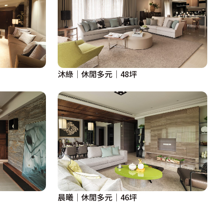
沐綠│休閒多元│48坪
晨曦│休閒多元│46坪