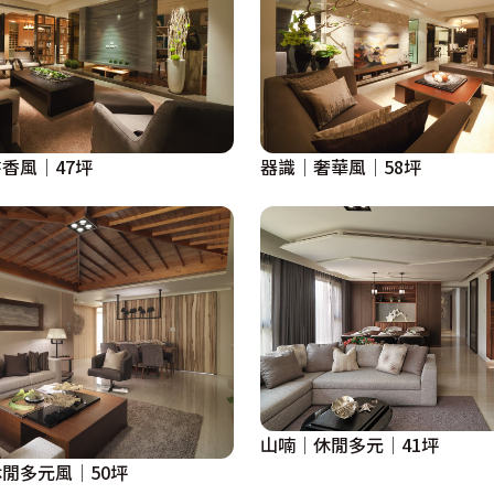
香風│47坪
器識│奢華風│58坪
山喃│休閒多元│41坪
閒多元風│50坪