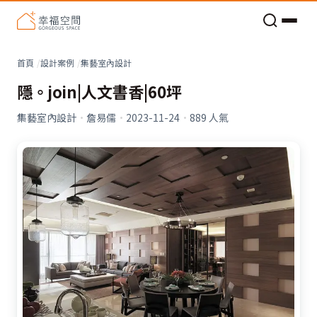
老屋預算分配與高 CP 值煥新術
看不見的居家風險和翻新關鍵
老屋預算分配與高 CP 值煥新術
首頁
設計案例
集藝室內設計
隱。join|人文書香|60坪
集藝室內設計
·
詹易儒
·
2023-11-24
·
889
人氣