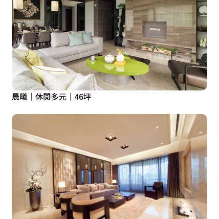
晨曦│休閒多元│46坪