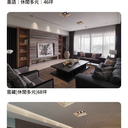
墨語│休閒多元│46坪
窖藏|休閒多元|68坪