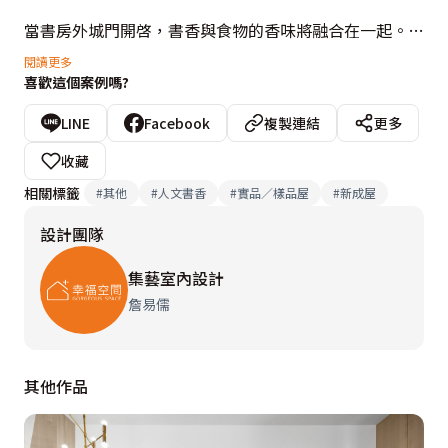
當書房外城門開啓，書香與食物的香味將融合在一起。

閱讀更多
喜歡這個案例嗎?
當書房外城門關閉，包覆的感覺讓人更有隱私的安全感。

LINE
Facebook
複製連結
更多
設計概念文字為【集藝室內設計】提供
收藏
相關標籤
#
其他
#
人文書香
#
實品／樣品屋
#
新成屋
設計團隊
集藝室內設計
詹易儒
其他作品