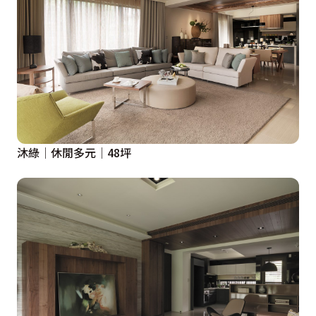
沐綠│休閒多元│48坪