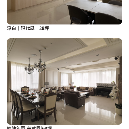
淳白│現代風│28坪
錦繡年華|美式風|68坪