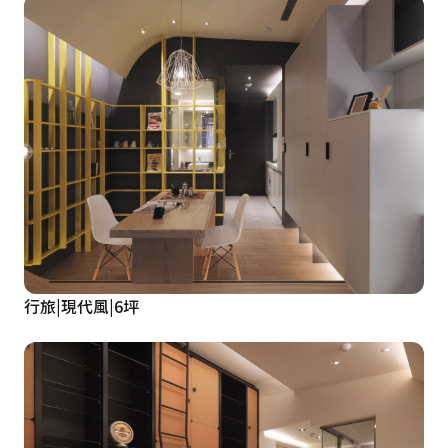
行旅|現代風|6坪