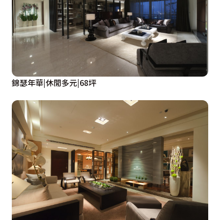
錦瑟年華|休閒多元|68坪