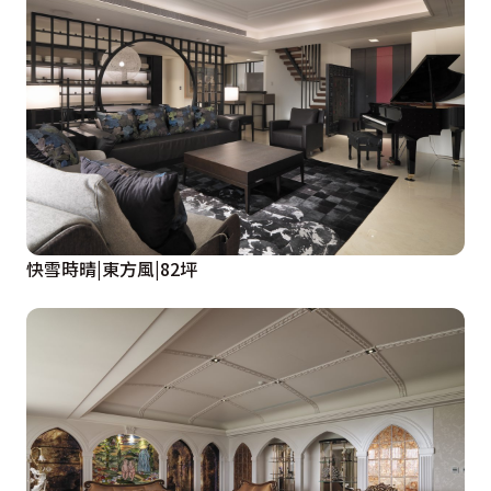
快雪時晴|東方風|82坪