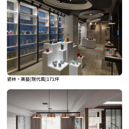
瓷林。美藝|現代風|171坪