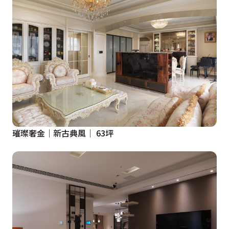
璀璨奢金│新古典風│ 63坪