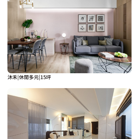
沐禾|休閒多元|15坪