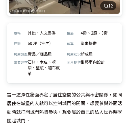
12
其他、人文書香
4房、2廳、3衛
風格
格局
60 坪（室內）
尚未提供
坪數
預算
實品／樣品屋
新成屋
房屋類型
房屋狀況
石材、木皮、噴
集藝室內設計
主要建材
圖片提供
漆、壁紙、繃布皮
革
當一道彈性牆面界定了居住空間的公共與私密關係，如同
居住在城堡的人就可以控制城門的開關，想要參與外面活
動時就打開城門熱情參與，想要屬於自己的私人世界時就
關起城門。
