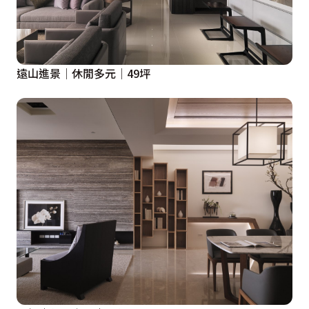
遠山進景│休閒多元│49坪