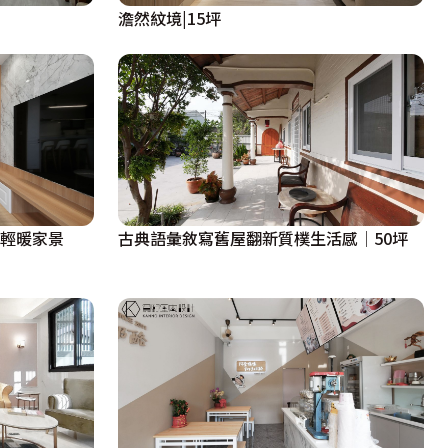
澹然紋境|15坪
勒輕暖家景
古典語彙敘寫舊屋翻新質樸生活感│50坪