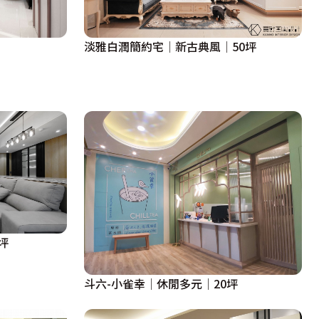
淡雅白潤簡約宅│新古典風│50坪
坪
斗六-小雀幸│休閒多元│20坪