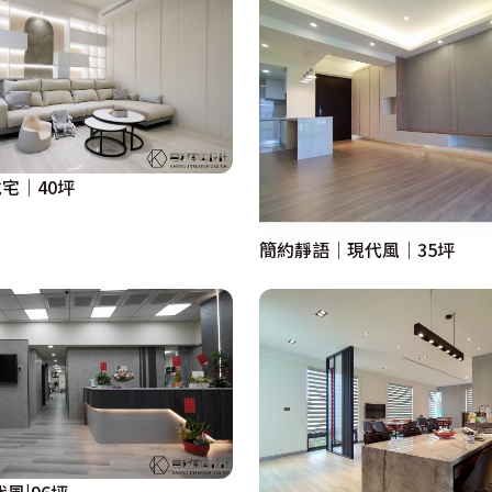
宅│40坪
簡約靜語│現代風│35坪
風|96坪