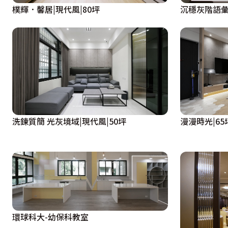
樸輝．馨居|現代風|80坪
沉穩灰階語彙
洗鍊質簡 光灰境域|現代風|50坪
漫漫時光|65
環球科大-幼保科教室