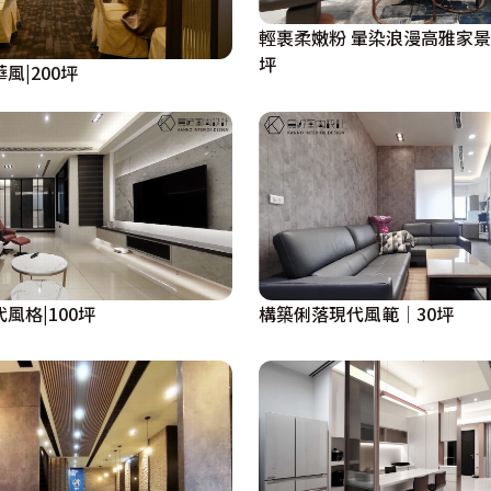
輕裹柔嫩粉 暈染浪漫高雅家景|
坪
風|200坪
風格|100坪
構築俐落現代風範│30坪