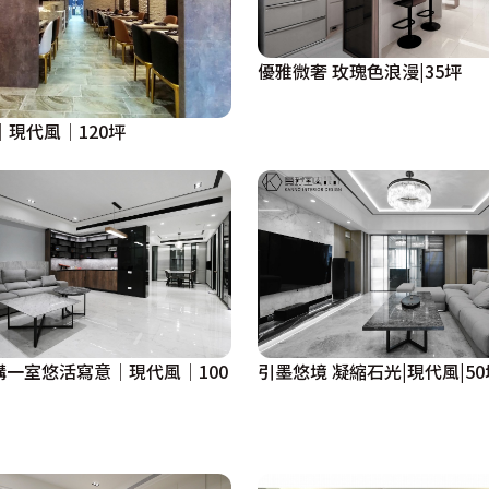
優雅微奢 玫瑰色浪漫|35坪
│現代風│120坪
構一室悠活寫意│現代風│100
引墨悠境 凝縮石光|現代風|50