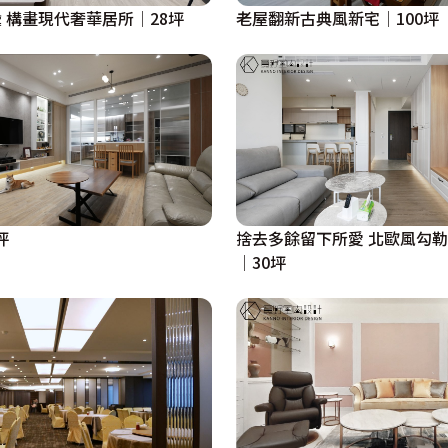
 構畫現代奢華居所│28坪
老屋翻新古典風新宅│100坪
捨去多餘留下所愛 北歐風勾
坪
│30坪