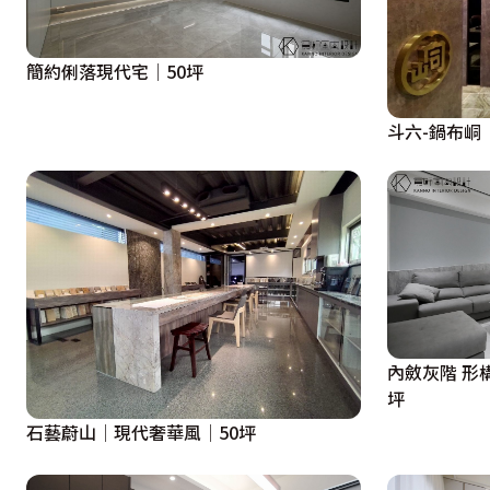
簡約俐落現代宅│50坪
斗六-鍋布峒
內斂灰階 形
坪
石藝蔚山│現代奢華風│50坪