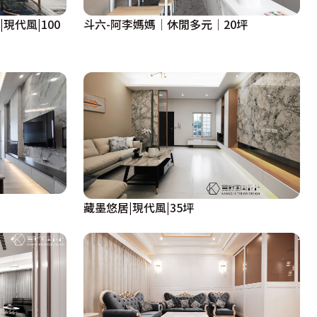
現代風|100
斗六-阿李媽媽│休閒多元│20坪
藏墨悠居|現代風|35坪