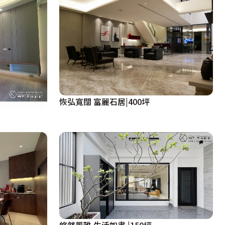
恢弘寬闊 富麗石居|400坪
悠然風雅 生活如畫 |150坪