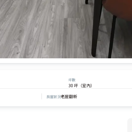
坪數
30 坪（室內）
老屋翻新
房屋狀況