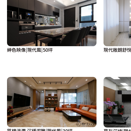
紳色映像|現代風|50坪
現代敞朗舒悅
質樸溫潤 沉穩潔雅|現代風|30坪
暮灰沉境|現代