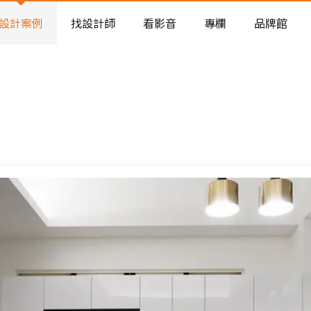
老屋預算分配與高 CP 值煥新術
看不見的居家風險和翻新關鍵
設計案例
找設計師
看影音
專欄
品牌館
老屋預算分配與高 CP 值煥新術