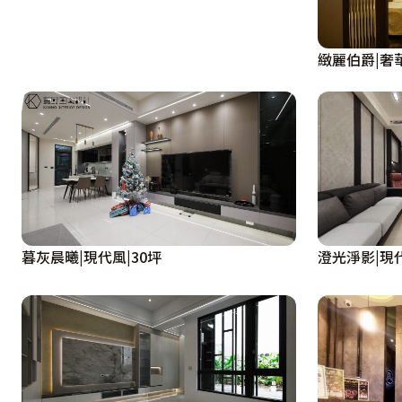
緻麗伯爵|奢華
暮灰晨曦|現代風|30坪
澄光淨影|現代