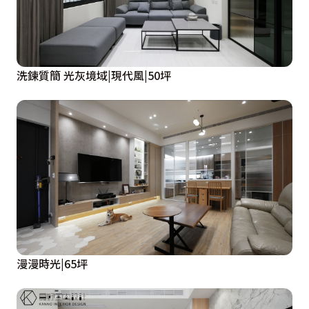
洗鍊質簡 光灰境域|現代風|50坪
漫漫時光|65坪