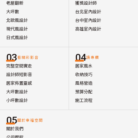
老屋翻新
獲獎設計師
大坪數
台北室內設計
北歐風設計
台中室內設計
現代風設計
高雄室內設計
日式風設計
03
04
看精彩影音
讀專欄
完整空間實走
居家風水
設計師短影音
收納技巧
居家佈置靈感
風格營造
大坪數設計
預算分配
小坪數設計
施工流程
05
關於幸福空間
關於我們
公司歷程