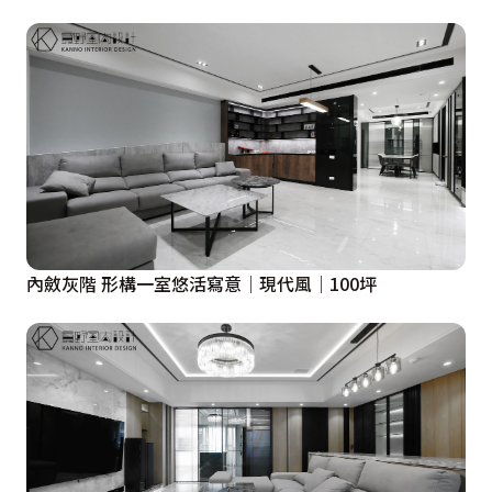
內斂灰階 形構一室悠活寫意│現代風│100坪