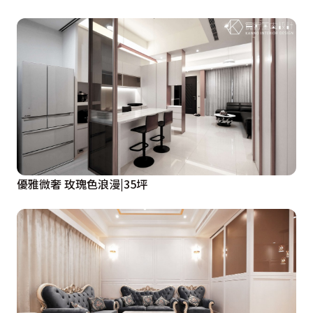
優雅微奢 玫瑰色浪漫|35坪