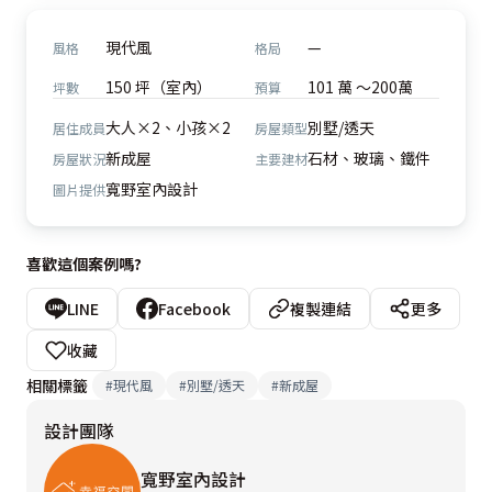
現代風
—
風格
格局
150 坪（室內）
101 萬 ～200萬
坪數
預算
大人×2、小孩×2
別墅/透天
居住成員
房屋類型
新成屋
石材、玻璃、鐵件
房屋狀況
主要建材
寬野室內設計
圖片提供
喜歡這個案例嗎?
LINE
Facebook
複製連結
更多
收藏
相關標籤
#
現代風
#
別墅/透天
#
新成屋
設計團隊
寬野室內設計