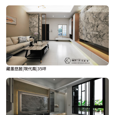
藏墨悠居|現代風|35坪