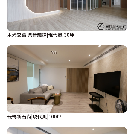
木光交織 樂音飄揚|現代風|30坪
玩轉新石尚|現代風|100坪