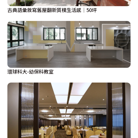
古典語彙敘寫舊屋翻新質樸生活感│50坪
環球科大-幼保科教室