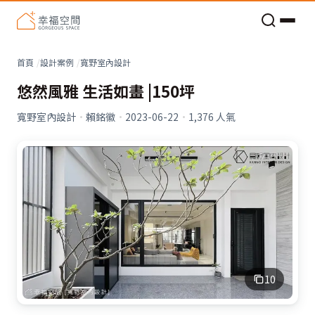
老屋預算分配與高 CP 值煥新術
看不見的居家風險和翻新關鍵
老屋預算分配與高 CP 值煥新術
首頁
設計案例
寬野室內設計
悠然風雅 生活如畫 |150坪
寬野室內設計
·
賴銘徽
·
2023-06-22
·
1,376
人氣
10