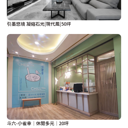
引墨悠境 凝縮石光|現代風|50坪
斗六-小雀幸│休閒多元│20坪