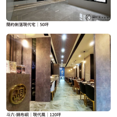
簡約俐落現代宅│50坪
斗六-鍋布峒│現代風│120坪