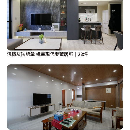
沉穩灰階語彙 構畫現代奢華居所│28坪