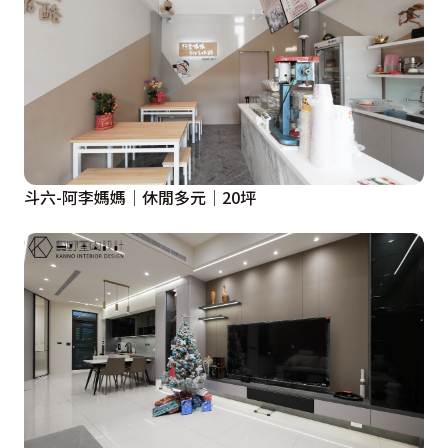
斗六-阿李媽媽│休閒多元│20坪