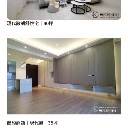
現代敞朗舒悅宅│40坪
簡約靜語│現代風│35坪