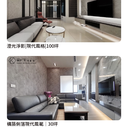
澄光淨影|現代風格|100坪
構築俐落現代風範│30坪