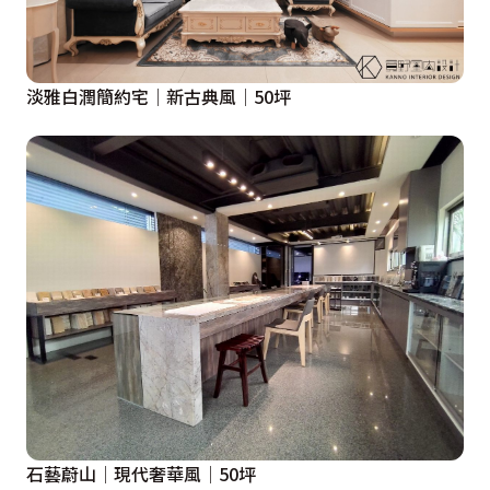
淡雅白潤簡約宅│新古典風│50坪
石藝蔚山│現代奢華風│50坪