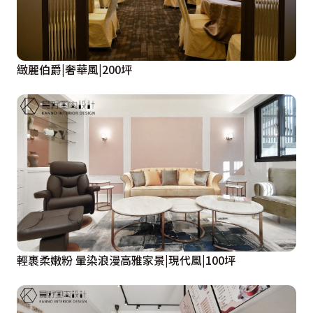
緻麗伯爵|奢華風|200坪
輕裹柔嫩粉 暈染浪漫高雅家景|現代風|100坪