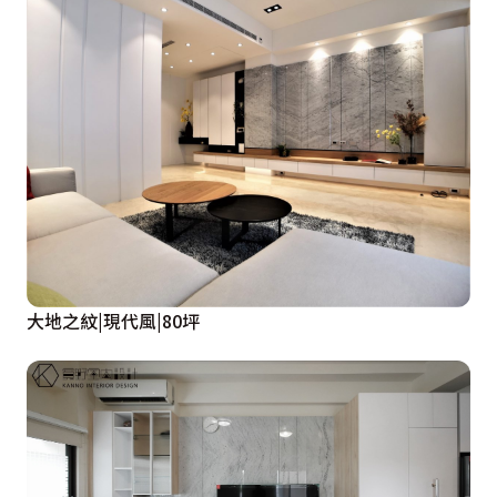
大地之紋|現代風|80坪