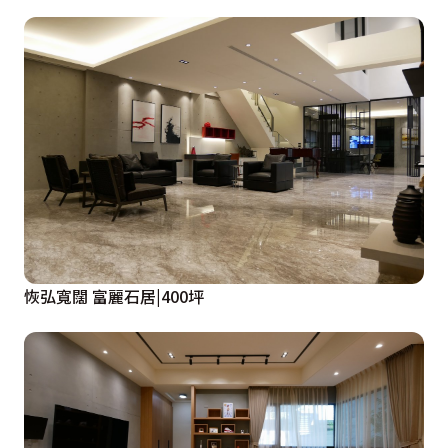
恢弘寬闊 富麗石居|400坪