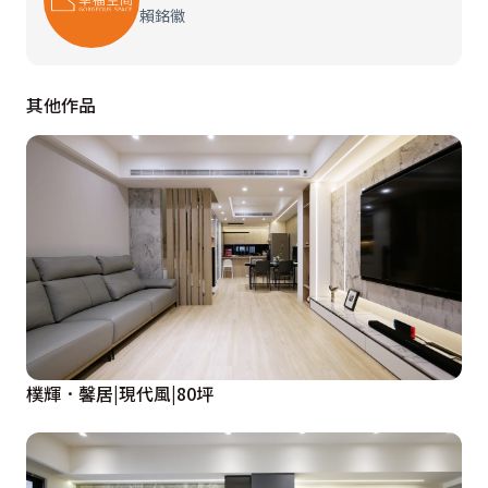
賴銘徽
其他作品
樸輝．馨居|現代風|80坪