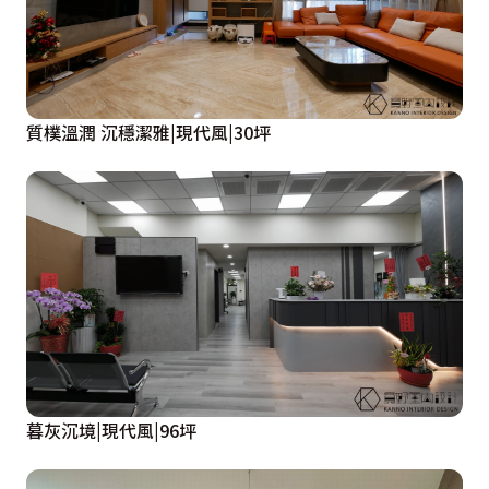
質樸溫潤 沉穩潔雅|現代風|30坪
暮灰沉境|現代風|96坪