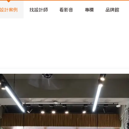
老屋預算分配與高 CP 值煥新術
設計案例
找設計師
看影音
專欄
品牌館