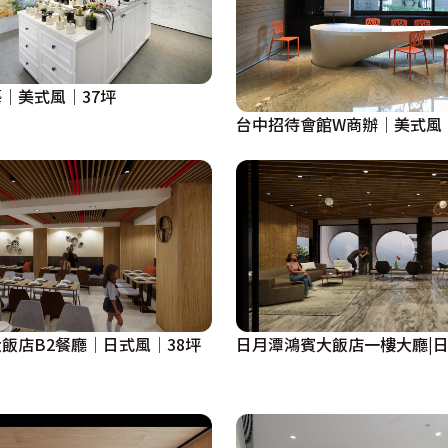
│美式風│37坪
台中招待會館W商辦│美式風│
飯店B2餐廳│日式風│38坪
日月潭鴻賓大飯店一樓大廳|日