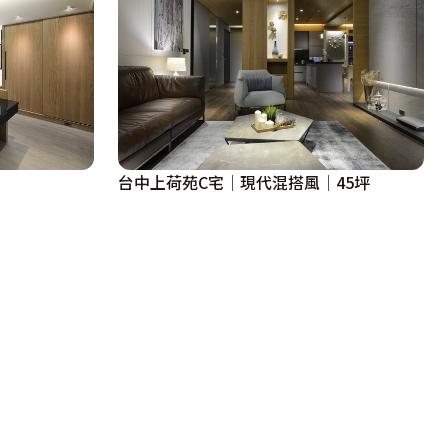
台中上荷苑C宅│現代混搭風│45坪