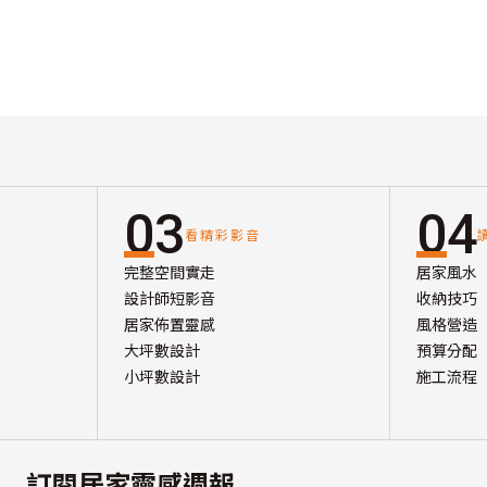
03
04
看精彩影音
完整空間實走
居家風水
設計師短影音
收納技巧
居家佈置靈感
風格營造
大坪數設計
預算分配
小坪數設計
施工流程
訂閱居家靈感週報