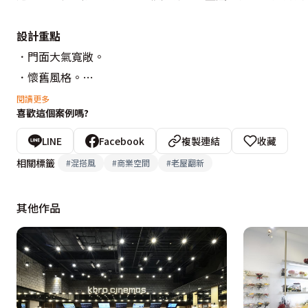
設計重點
．門面大氣寬敞。

．懷舊風格。

．清潔好保養之用料

閱讀更多
喜歡這個案例嗎?
設計概念文字為【藝喆創作】提供
LINE
Facebook
複製連結
收藏
相關標籤
#
混搭風
#
商業空間
#
老屋翻新
其他作品