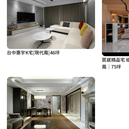
台中惠宇K宅|現代風|46坪
質感精品宅 細膩堆砌家的堡壘│現代奢華
風│75坪