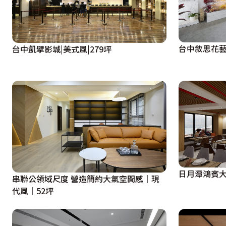
台中敘思花藝
台中凱擘影城|美式風|279坪
日月潭鴻賓大
串聯公領域尺度 營造簡約大氣空間感│現
代風│52坪