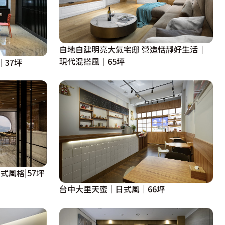
自地自建明亮大氣宅邸 營造恬靜好生活│
現代混搭風│65坪
37坪
式風格|57坪
台中大里天蜜│日式風│66坪