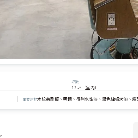
坪數
17 坪（室內）
木紋美耐板、明鏡、得利水性漆、黑色線板烤漆、霧
主要建材

