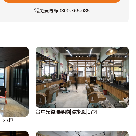
免費專線
0800-366-086
台中光復理髮廳|混搭風|17坪
37坪