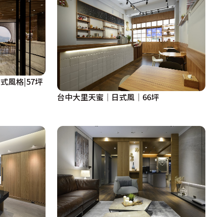
式風格|57坪
台中大里天蜜│日式風│66坪