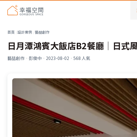
首頁
設計案例
藝喆創作
日月潭鴻賓大飯店B2餐廳│日式風
藝喆創作
·
彭俊中
·
2023-08-02
·
568
人氣