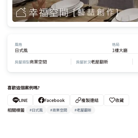
風格
格局
日式風
1樓大廳
商業空間
老屋翻新
房屋類型
房屋狀況
喜歡這個案例嗎?
LINE
Facebook
複製連結
收藏
相關標籤
#
日式風
#
商業空間
#
老屋翻新