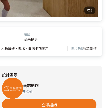
6
預算
尚未提供
、大板薄磚、玻璃、白濛卡花崗岩
藝喆創作
圖片提供
設計團隊
藝喆創作
彭俊中
立即諮詢