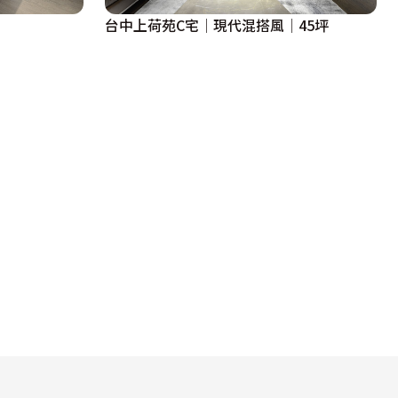
台中上荷苑C宅│現代混搭風│45坪