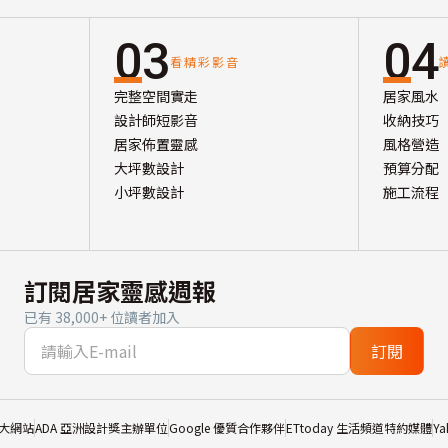
03
04
看精彩影音
完整空間實走
居家風水
設計師短影音
收納技巧
居家佈置靈感
風格營造
大坪數設計
預算分配
小坪數設計
施工流程
訂閱居家靈感週報
已有 38,000+ 位讀者加入
訂閱
大網站
ADA 亞洲設計獎主辦單位
Google 優質合作夥伴
ETtoday 生活頻道特約媒體
Y