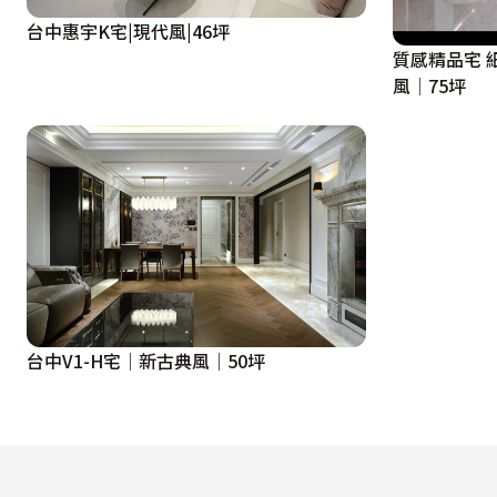
台中惠宇K宅|現代風|46坪
質感精品宅 細膩堆砌家的堡壘│現代奢華
風│75坪
台中V1-H宅│新古典風│50坪