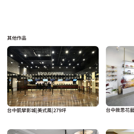
其他作品
台中敘思花藝
台中凱擘影城|美式風|279坪