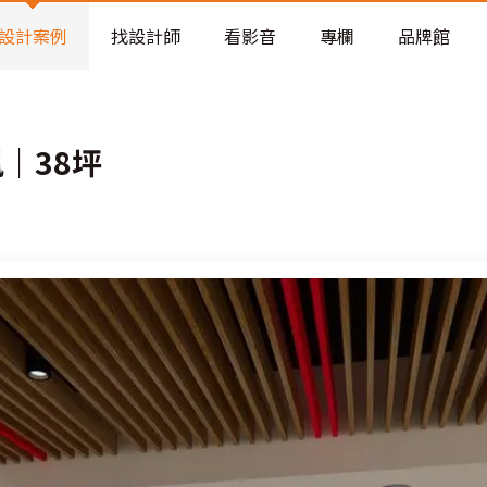
老屋預算分配與高 CP 值煥新術
設計案例
找設計師
看影音
專欄
品牌館
│38坪