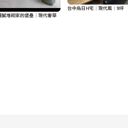
台中烏日H宅│現代風│9坪