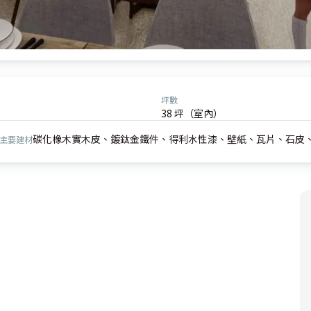
坪數
38 坪（室內）
碳化橡木實木皮、鍍鈦金鐵件、得利水性漆、壁紙、瓦片、石皮
主要建材