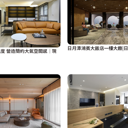
日月潭鴻賓大飯店一樓大廳|日
度 營造簡約大氣空間感│現