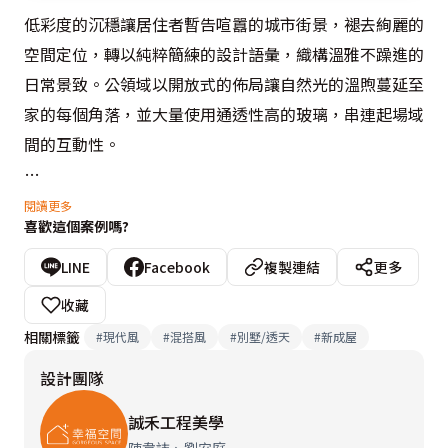
低彩度的沉穩讓居住者暫告喧囂的城市街景，褪去絢麗的
空間定位，轉以純粹簡練的設計語彙，織構溫雅不躁進的
日常景致。公領域以開放式的佈局讓自然光的溫煦蔓延至
家的每個角落，並大量使用通透性高的玻璃，串連起場域
間的互動性。

玄關處，兩側的墨色石紋中結合炭黑木紋，下層潤白大理
閱讀更多
喜歡這個案例嗎?
石與其鑲嵌，在同中求異、異中求同之間彰顯細緻的層次
變化，純淨的色域、自然的肌理揭開安定的返家序幕。灰
LINE
Facebook
複製連結
更多
階的紋理結合木紋推出主景，更在深與淺、開放與封閉、
收藏
筆直與曲度之間，交疊畫面的層次性。暖黃光源於下緣吐
相關標籤
#
現代風
#
混搭風
#
別墅/透天
#
新成屋
露暖意，在光氛的穿引中使理性的序列裡藏有一絲雅致柔
設計團隊
情。沙發背牆則採黑白元素塑造整牆的收納櫃，並於中段
處內退一方平台截斷量體的壓迫性，也作為藏品的展示空
誠禾工程美學
間。
