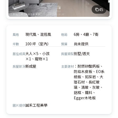
45
現代風、混搭風
6房、4廳、7衛
風格
格局
100 坪（室內）
尚未提供
坪數
預算
大人×5、小孩
別墅/透天
居住成員
房屋類型
×1、寵物×1
新成屋
：耐燃矽酸鈣板、
房屋狀況
主要建材
防焰木皮板、EO系
統板、拓採岩、大
理石材、長紅玻
璃、清玻、灰玻、
鋁框、鐵料、
Egger木地板
誠禾工程美學
圖片提供