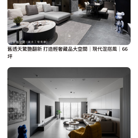
舊透天驚艷翻新 打造輕奢藏品大空間│現代混搭風│66
坪