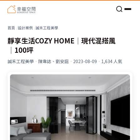
老屋預算分配與高 CP 值煥新術
首頁
設計案例
誠禾工程美學
靜享生活COZY HOME│現代混搭風
│100坪
誠禾工程美學
·
陳韋誌、劉安庭
·
2023-08-09
·
1,634
人氣