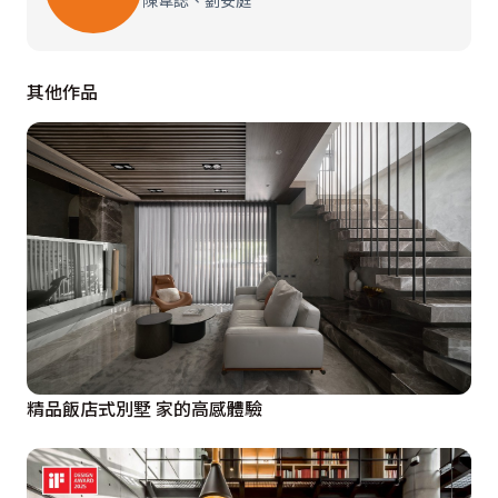
陳韋誌、劉安庭
餐敘空間延續極簡的設計主軸，濾除繽紛的色彩，無彩度
其他作品
的色域築起環境的安定氣息。在客餐廳間使用長虹玻璃、
清玻、灰玻組構一道滑門，半通透的視覺效果保有用餐時
的私隱性，亦不阻礙光影的遞進。來到臥室，轉以溫潤的
木質調性烘襯愜意的舒眠質地，在不規則的灰白石紋主牆
上運用俐落的溝縫創造有序與無序間的共融之美。

設計概念文字為【誠禾工程美學】提供
精品飯店式別墅 家的高感體驗