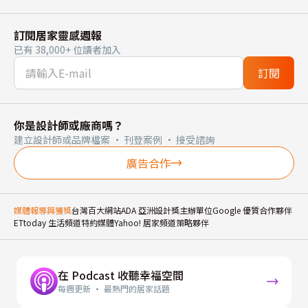
訂閱居家靈感週報
已有 38,000+ 位讀者加入
訂閱
你是設計師或廠商嗎？
建立設計師或品牌檔案 · 刊登案例 · 接受諮詢
廣告合作
媒體報導與獲獎
台灣百大網站
ADA 亞洲設計獎主辦單位
Google 優質合作夥伴
ETtoday 生活頻道特約媒體
Yahoo! 居家頻道策略夥伴
在 Podcast 收聽幸福空間
每週更新 · 最熱門的居家話題