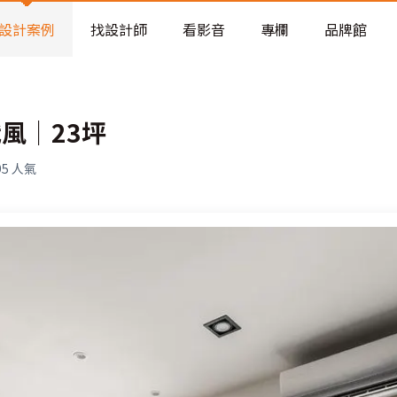
老屋預算分配與高 CP 值煥新術
看不見的居家風險和翻新關鍵
設計案例
找設計師
看影音
專欄
品牌館
老屋預算分配與高 CP 值煥新術
風│23坪
95
人氣