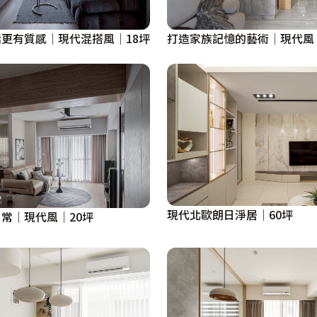
更有質感│現代混搭風│18坪
打造家族記憶的藝術│現代風
現代北歐朗日淨居│60坪
常│現代風│20坪