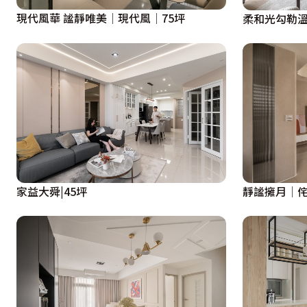
現代風華 謐靜唯美│現代風│75坪
柔和光勾勒溫
家益大舜|45坪
靜謐擁月│侘