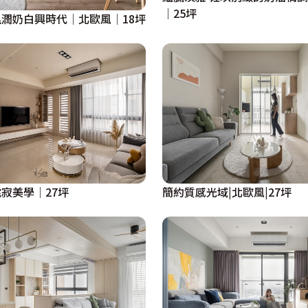
│25坪
潤奶白興時代│北歐風│18坪
寂美學│27坪
簡約質感光域|北歐風|27坪