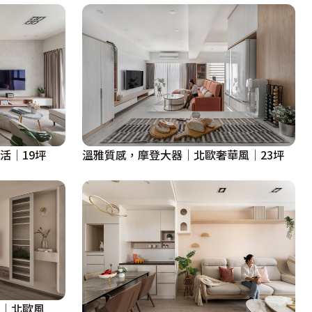
活│19坪
溫雅質感，摩登大器│北歐奢華風│23坪
調│北歐風