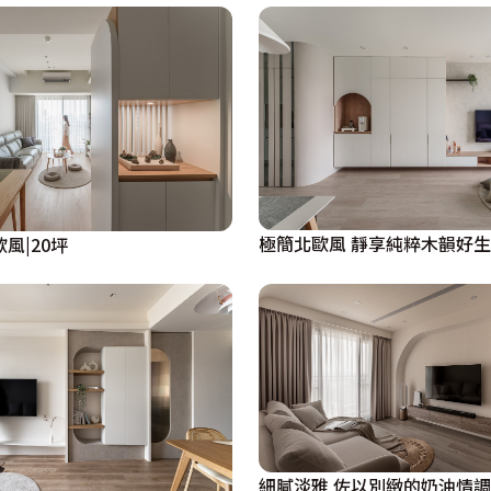
極簡北歐風 靜享純粹木韻好生
風|20坪
細膩淡雅 佐以別緻的奶油情