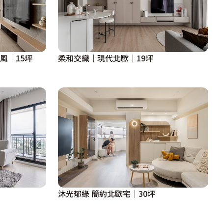
風│15坪
柔和交織｜現代北歐｜19坪
沐光郁綠 簡約北歐宅│30坪