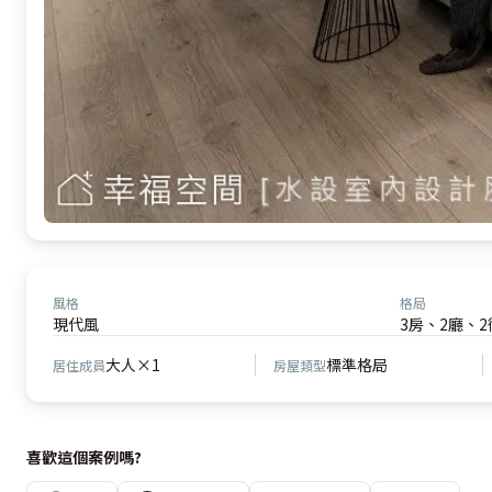
風格
格局
現代風
3房、2廳、2
大人×1
標準格局
居住成員
房屋類型
喜歡這個案例嗎?