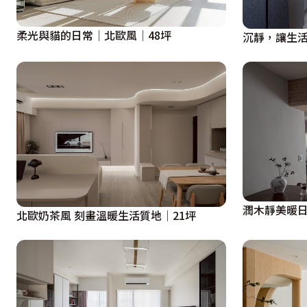
柔光與貓的日常│北歐風│48坪
沉靜，讓生活
潤木靜美暖日
北歐奶茶風 刻畫溫暖生活質地│21坪