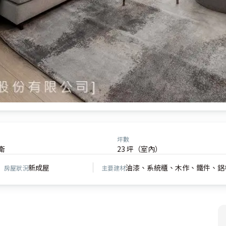
坪數
衛
23 坪（室內）
新成屋
油漆、系統櫃、木作、鐵件、鋁
房屋狀況
主要建材