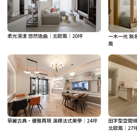
柔光滉漾 悠然逸曲｜北歐風｜20坪
一木一光 無
風
華麗古典，優雅再現 演繹法式美學│24坪
田字型空間規
北歐風｜27