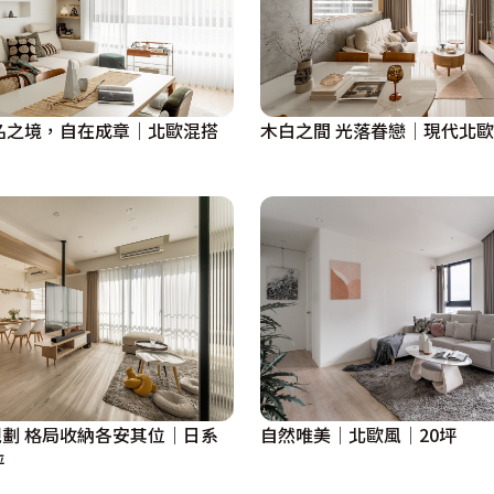
名之境，自在成章│北歐混搭
木白之間 光落眷戀│現代北歐
劃 格局收納各安其位｜日系
自然唯美│北歐風│20坪
坪