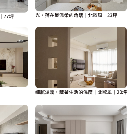
光，落在最溫柔的角落│北歐風│23坪
│77坪
細膩溫潤，藏著生活的溫度｜北歐風｜20坪