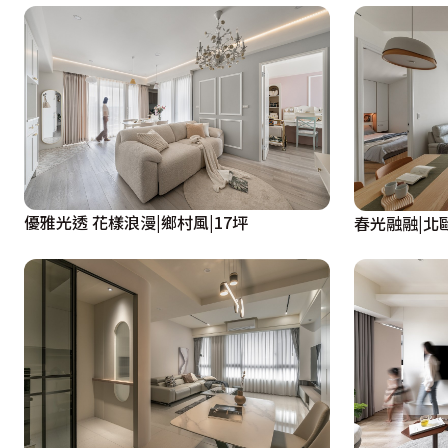
優雅光透 花樣浪漫|鄉村風|17坪
春光融融|北歐