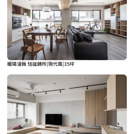
暖陽漫舞 恬謐歸所|現代風|35坪