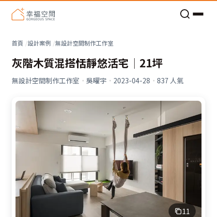
老屋預算分配與高 CP 值煥新術
首頁
設計案例
無設計空間制作工作室
灰階木質混搭恬靜悠活宅│21坪
無設計空間制作工作室
·
吳曜宇
·
2023-04-28
·
837
人氣
11