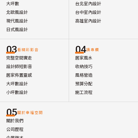
大坪數
台北室內設計
北歐風設計
台中室內設計
現代風設計
高雄室內設計
日式風設計
03
04
看精彩影音
讀專欄
完整空間實走
居家風水
設計師短影音
收納技巧
居家佈置靈感
風格營造
大坪數設計
預算分配
小坪數設計
施工流程
05
關於幸福空間
關於我們
公司歷程
企業徵才