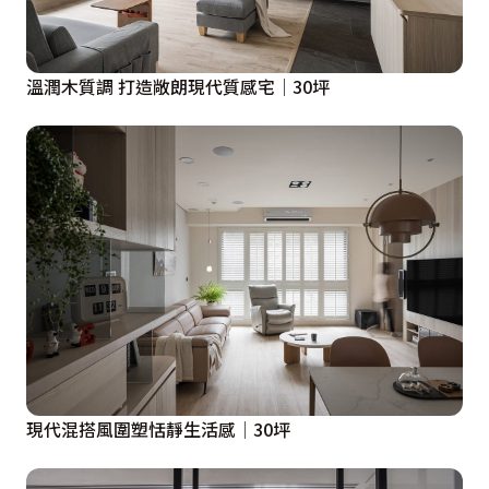
溫潤木質調 打造敞朗現代質感宅│30坪
現代混搭風圍塑恬靜生活感│30坪