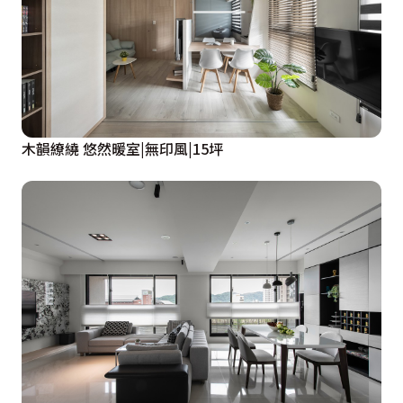
木韻繚繞 悠然暖室|無印風|15坪