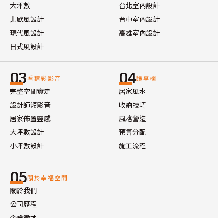
大坪數
台北室內設計
北歐風設計
台中室內設計
現代風設計
高雄室內設計
日式風設計
03
04
看精彩影音
讀專欄
完整空間實走
居家風水
設計師短影音
收納技巧
居家佈置靈感
風格營造
大坪數設計
預算分配
小坪數設計
施工流程
05
關於幸福空間
關於我們
公司歷程
企業徵才