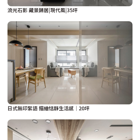
流光石影 藏景歸居|現代風|35坪
日式無印絮語 描繪恬靜生活感│20坪