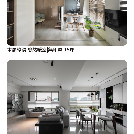
木韻繚繞 悠然暖室|無印風|15坪