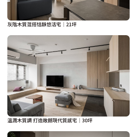
灰階木質混搭恬靜悠活宅│21坪
溫潤木質調 打造敞朗現代質感宅│30坪