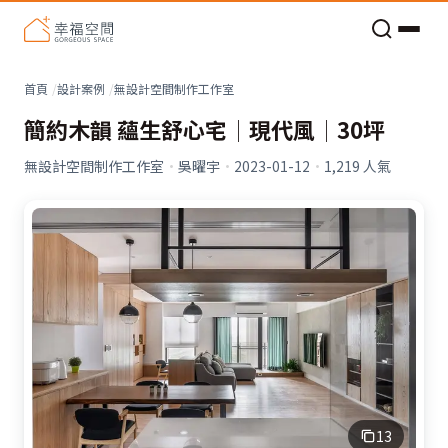
老屋預算分配與高 CP 值煥新術
首頁
設計案例
無設計空間制作工作室
簡約木韻 蘊生舒心宅│現代風│30坪
無設計空間制作工作室
·
吳曜宇
·
2023-01-12
·
1,219
人氣
13