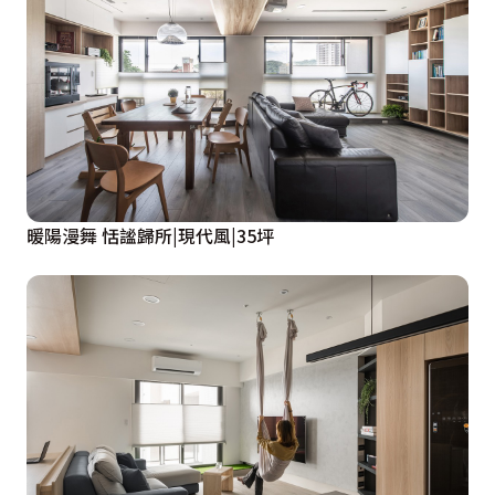
暖陽漫舞 恬謐歸所|現代風|35坪