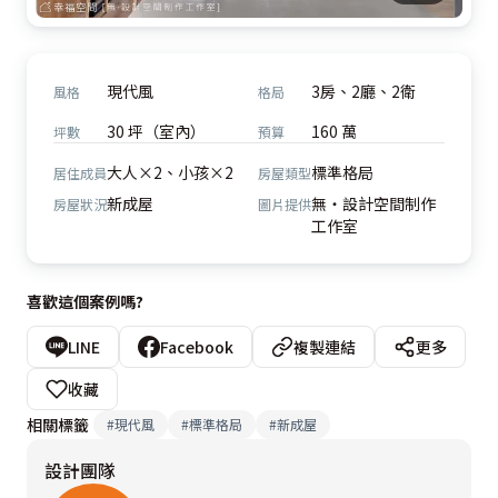
現代風
3房、2廳、2衛
風格
格局
30 坪（室內）
160 萬
坪數
預算
大人×2、小孩×2
標準格局
居住成員
房屋類型
新成屋
無‧設計空間制作
房屋狀況
圖片提供
工作室
喜歡這個案例嗎?
LINE
Facebook
複製連結
更多
收藏
相關標籤
#
現代風
#
標準格局
#
新成屋
設計團隊