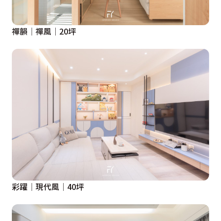
禪韻│禪風│20坪
彩躍│現代風│40坪