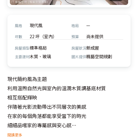
現代風
—
風格
格局
22 坪（室內）
尚未提供
坪數
預算
標準格局
新成屋
房屋類型
房屋狀況
木質、玻璃
楓藝空間規劃
主要建材
圖片提供
現代簡約風為主題

利用溫煦自然光與室內的溫潤木質調基底材質

相互搭配輝映

伴隨著光影流動帶出不同層次的美感

在家的每個角落都能享受當下的時光

細細品嚐家的專屬感與安心感

製造美好時光實踐家的意義

閱讀更多