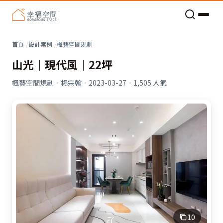
老屋預算分配與高 CP 值煥新術
首頁
設計案例
楓藝空間規劃
山光｜現代風｜22坪
楓藝空間規劃
·
楊宗翰
·
2023-03-27
·
1,505
人氣
10