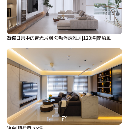
凝縮日常中的吉光片羽 勾勒淨透雅居|120坪|簡約風
淳白|現代風|25坪