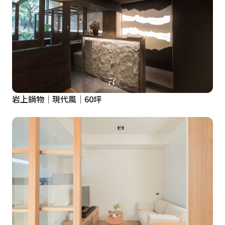
岩上鍋物│現代風│60坪