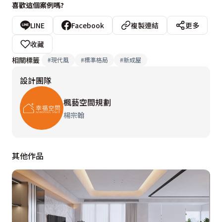
喜歡這個案例嗎?
設計概念文字為【楓藝空間規劃】提供
LINE
Facebook
複製連結
更多
收藏
相關標籤
#
現代風
#
標準格局
#
新成屋
設計團隊
楓藝空間規劃
楊宗翰
其他作品