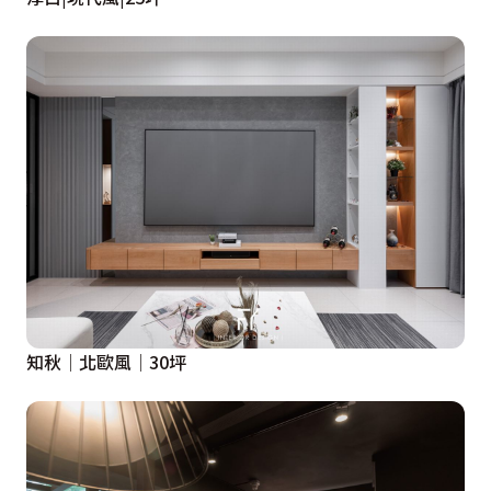
知秋│北歐風│30坪