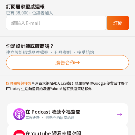
訂閱居家靈感週報
已有 38,000+ 位讀者加入
訂閱
你是設計師或廠商嗎？
建立設計師或品牌檔案 · 刊登案例 · 接受諮詢
廣告合作
媒體報導與獲獎
台灣百大網站
ADA 亞洲設計獎主辦單位
Google 優質合作夥伴
ETtoday 生活頻道特約媒體
Yahoo! 居家頻道策略夥伴
在 Podcast 收聽幸福空間
每週更新 · 最熱門的居家話題
在 YouTube 觀看幸福空間