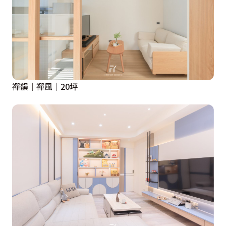
禪韻│禪風│20坪