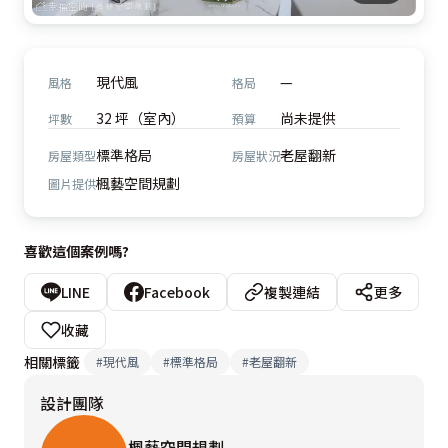
現代風
—
風格
格局
32 坪（室內）
尚未提供
坪數
預算
標準格局
老屋翻新
房屋類型
房屋狀況
楓藝空間規劃
圖片提供
喜歡這個案例嗎?
LINE
Facebook
複製連結
更多
收藏
相關標籤
#
現代風
#
標準格局
#
老屋翻新
設計團隊
楓藝空間規劃