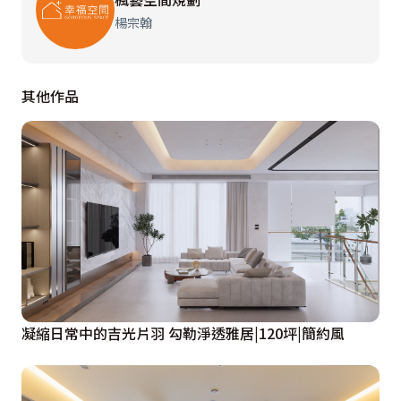
楊宗翰
其他作品
凝縮日常中的吉光片羽 勾勒淨透雅居|120坪|簡約風