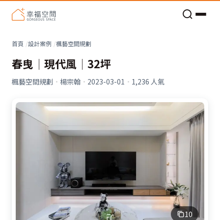
老屋預算分配與高 CP 值煥新術
首頁
設計案例
楓藝空間規劃
春曳│現代風│32坪
楓藝空間規劃
·
楊宗翰
·
2023-03-01
·
1,236
人氣
10