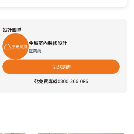
設計團隊
今城室內裝修設計
盧奕緁
立即諮詢
免費專線
0800-366-086