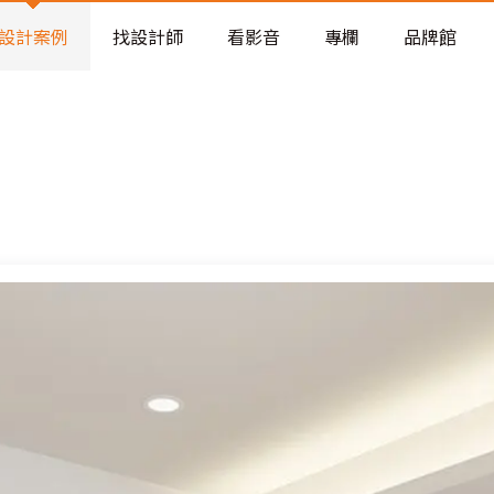
老屋預算分配與高 CP 值煥新術
設計案例
找設計師
看影音
專欄
品牌館