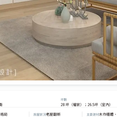
坪數
衛
28 坪（權狀）；26.5坪（室內）
準格局
老屋翻新
木作櫃體
房屋狀況
主要建材