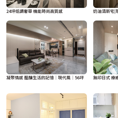
24坪低調奢華 機能時尚高質感
奶油清新宅|現
凝聚情感 醞釀生活的記憶│現代風│56坪
無印日式 療