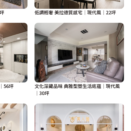
坪
低調輕奢 美拉德質感宅│現代風│22坪
│56坪
文化深藏品味 典雅型塑生活底蘊│現代風
│30坪