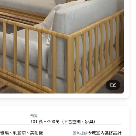
5
預算
101 萬 ～200萬（不含空調、家具）
、玻璃、乳膠漆、美耐板
今城室內裝修設計
圖片提供