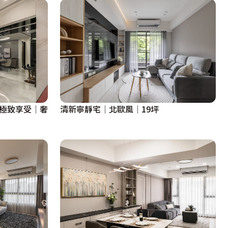
拼極致享受│奢
清新寧靜宅│北歐風│19坪