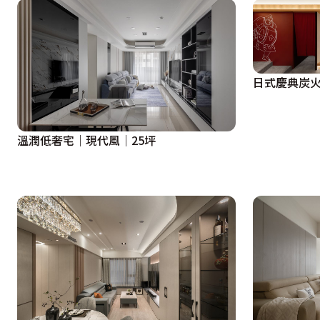
日式慶典炭火
溫潤低奢宅｜現代風｜25坪