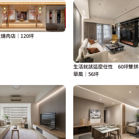
燒肉店│120坪
生活就該這麼任性 60坪雙
華風│56坪