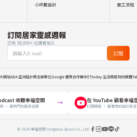
小坪數設計
施工流程
訂閱居家靈感週報
已有 38,000+ 位讀者加入
訂閱
大網站
ADA 亞洲設計獎主辦單位
Google 優質合作夥伴
ETtoday 生活頻道特約媒體
Y
odcast 收聽幸福空間
在 YouTube 觀看幸福
新 · 最熱門的居家話題
訂閱頻道 · 最實用的設計影音
© 2026 幸福空間 Gorgeous Space Co., Ltd.