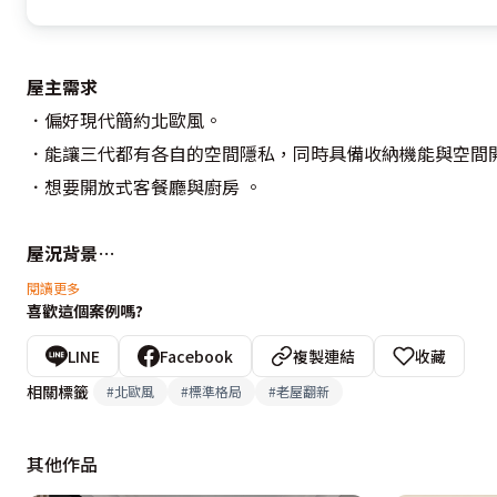
屋主需求
．偏好現代簡約北歐風。

．能讓三代都有各自的空間隱私，同時具備收納機能與空間開
．想要開放式客餐廳與廚房 。

屋況背景
每間臥室都有對外窗，室內採光充足，但陽台很大、缺乏收納
閱讀更多
喜歡這個案例嗎?
設計重點
LINE
Facebook
複製連結
收藏
全戶格局調整，使其能容納五間房間與收納機能、客餐廳與廚
相關標籤
#
北歐風
#
標準格局
#
老屋翻新
設計概念文字為【今城室內裝修設計】提供
其他作品