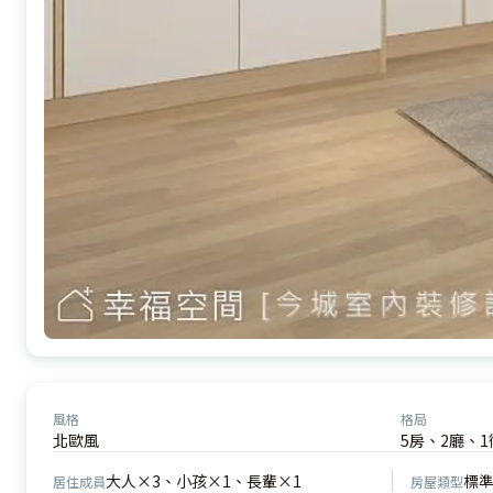
風格
格局
北歐風
5房、2廳、1
大人×3、小孩×1、長輩×1
標
居住成員
房屋類型