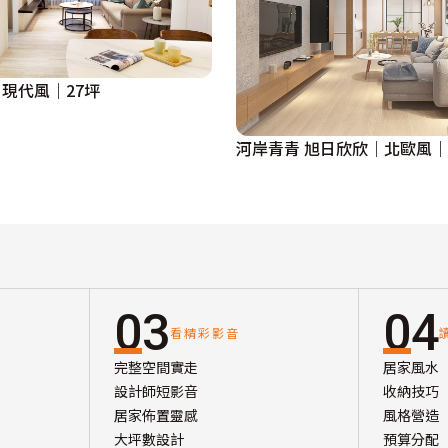
現代風｜27坪
河岸青青 旭日欣欣｜北歐風
03
04
看精彩影音
完整空間實走
居家風水
設計師短影音
收納技巧
居家佈置靈感
風格營造
大坪數設計
預算分配