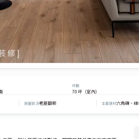
坪數
衛
70 坪（室內）
老屋翻新
六角磚、線
房屋狀況
主要建材