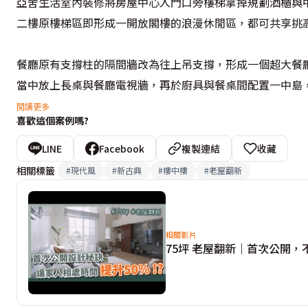
亞舍生活室內裝修將房屋中心入門口旁樓梯拿掉規劃酒櫃與中
二樓原樓梯區即形成一開放閣樓的浪漫休閒區，都可共享挑高
餐廳原有支撐柱的隔間牆改為往上吊支撐，形成一個超大餐廳
當中放上長桌與餐廳電視牆，再於廚具與餐桌間配置一中島，
閱讀更多
喜歡這個案例嗎?
一樓大主臥與二樓兩大次臥都配置超大乾溼分離浴室，往上吊
LINE
Facebook
複製連結
收藏
大改造後形成空間感十足的優雅生活空間美宅，屋主滿意的說
相關標籤
#
現代風
#
新古典
#
樓中樓
#
老屋翻新
設計概念文字為【亞舍生活室內裝修】提供
相關影片
75坪 老屋翻新｜首次公開，