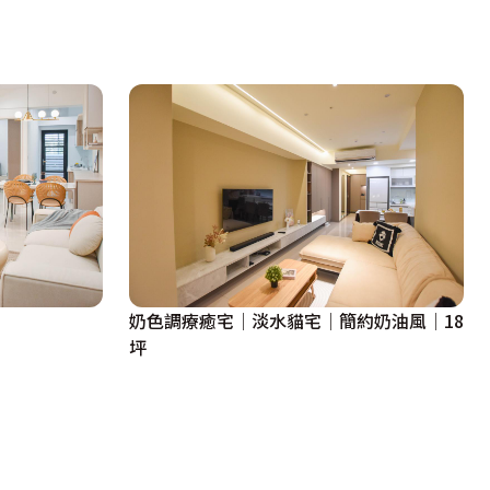
奶色調療癒宅│淡水貓宅│簡約奶油風│18
坪