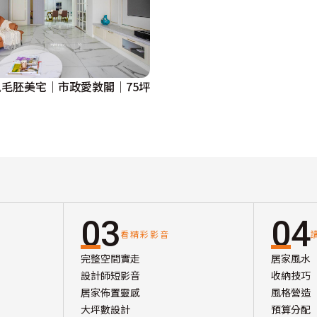
毛胚美宅｜市政愛敦閣｜75坪
03
04
看精彩影音
完整空間實走
居家風水
設計師短影音
收納技巧
居家佈置靈感
風格營造
大坪數設計
預算分配