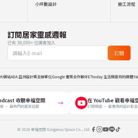
小坪數設計
施工流程
訂閱居家靈感週報
已有 38,000+ 位讀者加入
訂閱
大網站
ADA 亞洲設計獎主辦單位
Google 優質合作夥伴
ETtoday 生活頻道特約媒體
Y
odcast 收聽幸福空間
在 YouTube 觀看幸福
新 · 最熱門的居家話題
訂閱頻道 · 最實用的設計影音
© 2026 幸福空間 Gorgeous Space Co., Ltd.