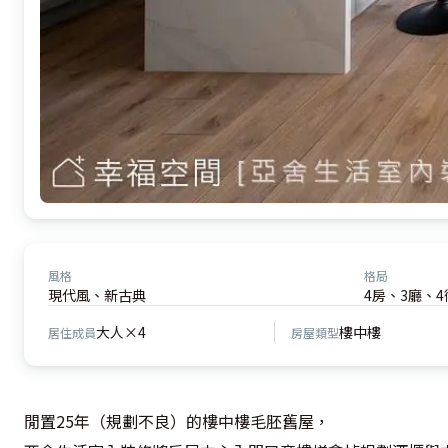
風格
格局
現代風、新古典
4房、3廳、4
大人×4
樓中樓
居住成員
房屋類型
閒置25年（規劃不良）的樓中樓毛胚舊屋，
