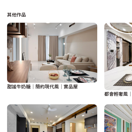
其他作品
甜謐牛奶糖｜簡約現代風｜實品屋
都會輕奢風│