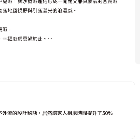
島區，與沙發區連結形成一開闊又兼具豪氣的客廳區

落地窗視野與引落灑光的浪漫感。

區，

幸福廚房莫過於此。

支撐的隔間牆洽又可隔出另一間客房

這就是隱藏式豪宅……。

不外流的設計秘訣，居然讓家人相處時間提升了50% !