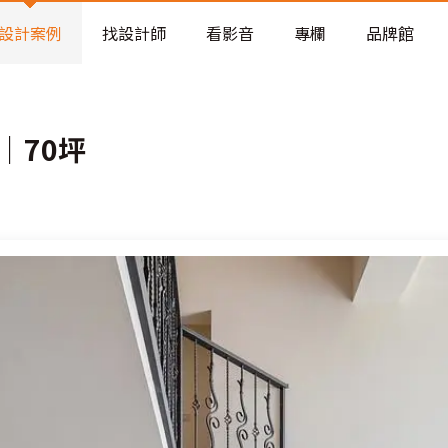
老屋預算分配與高 CP 值煥新術
設計案例
找設計師
看影音
專欄
品牌館
｜70坪