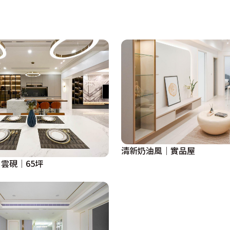
清新奶油風｜實品屋
雲硯│65坪