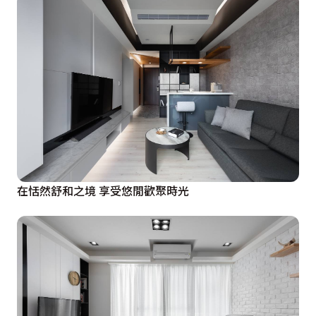
在恬然舒和之境 享受悠閒歡聚時光