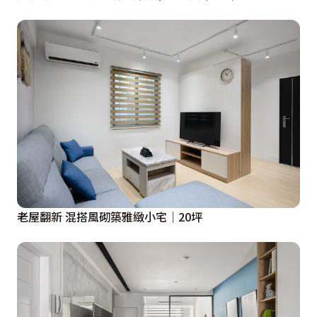
老屋翻新 混搭風砌築雅緻小宅│20坪