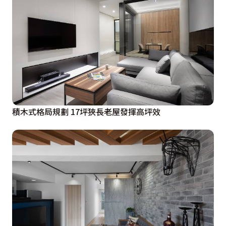
積木式格局規劃 17坪狹長老屋發揮高坪效