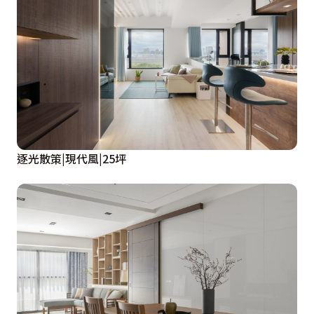
逐光散策|現代風|25坪