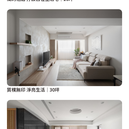
質樸無印 淨亮生活│30坪