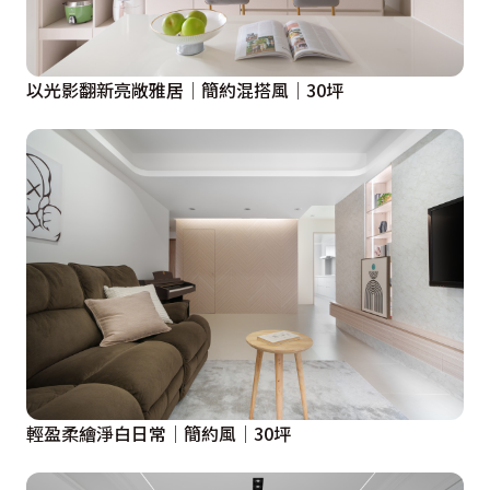
以光影翻新亮敞雅居│簡約混搭風│30坪
輕盈柔繪淨白日常│簡約風│30坪