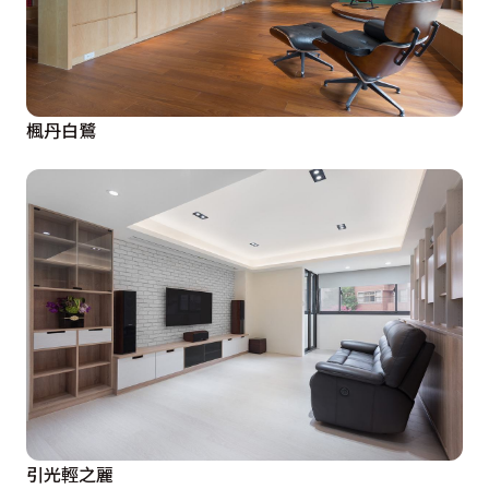
楓丹白鷺
引光輕之麗