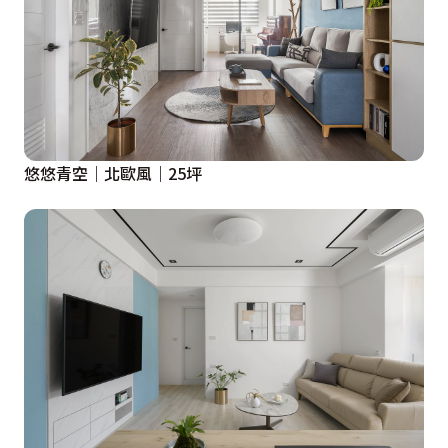
悠悠青空｜北歐風｜25坪