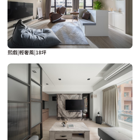
熙戲|輕奢風|18坪