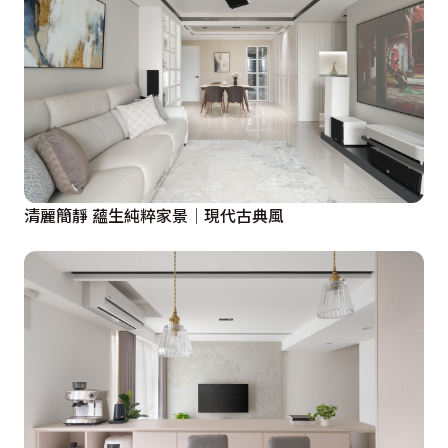
清麗簡靜 蘊生純粹家景│現代古典風