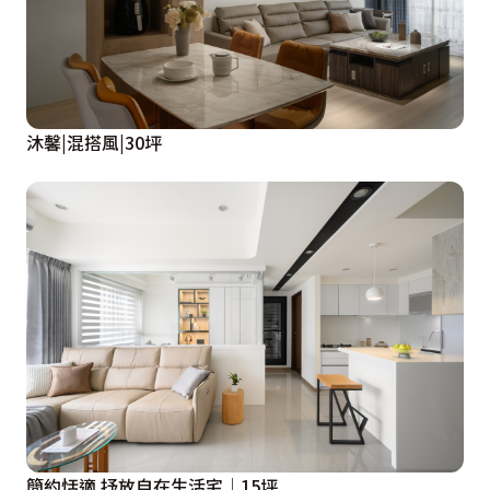
沐馨|混搭風|30坪
簡約恬適 抒放自在生活宅│15坪