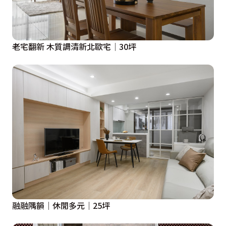
老宅翻新 木質調清新北歐宅│30坪
融融隅韻｜休閒多元｜25坪