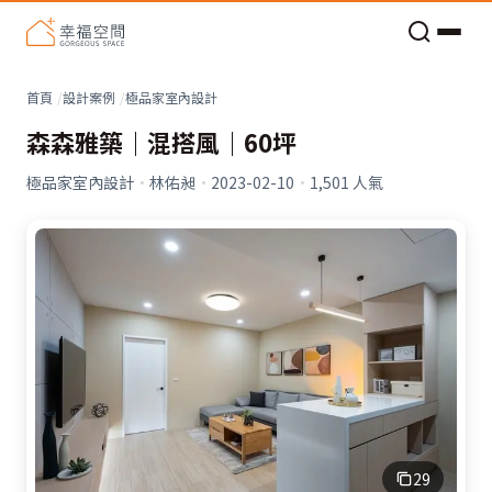
老屋預算分配與高 CP 值煥新術
看不見的居家風險和翻新關鍵
老屋預算分配與高 CP 值煥新術
首頁
設計案例
極品家室內設計
森森雅築｜混搭風｜60坪
極品家室內設計
·
林佑昶
·
2023-02-10
·
1,501
人氣
29