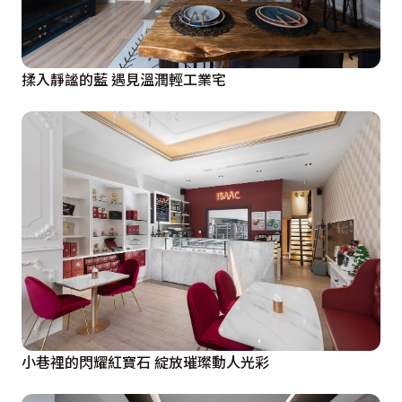
揉入靜謐的藍 遇見溫潤輕工業宅
小巷裡的閃耀紅寶石 綻放璀璨動人光彩