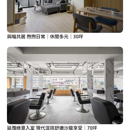
與喵共居 煦煦日常｜休閒多元｜30坪
延攬綠意入室 現代混搭舒適沙龍享受│70坪