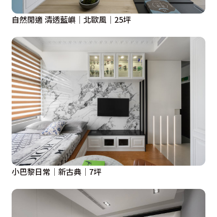
自然閒適 清透藍嶼｜北歐風｜25坪
小巴黎日常│新古典│7坪