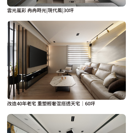
雲光嵐彩 冉冉時光|現代風|30坪
改造40年老宅 重塑輕奢混搭透天宅│60坪