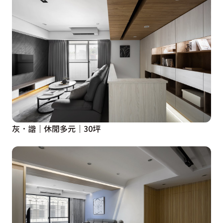
灰．諧｜休閒多元｜30坪