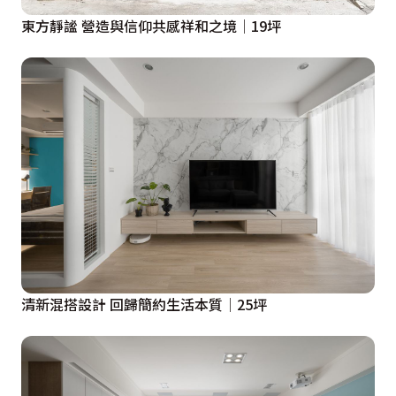
東方靜謐 營造與信仰共感祥和之境│19坪
清新混搭設計 回歸簡約生活本質│25坪