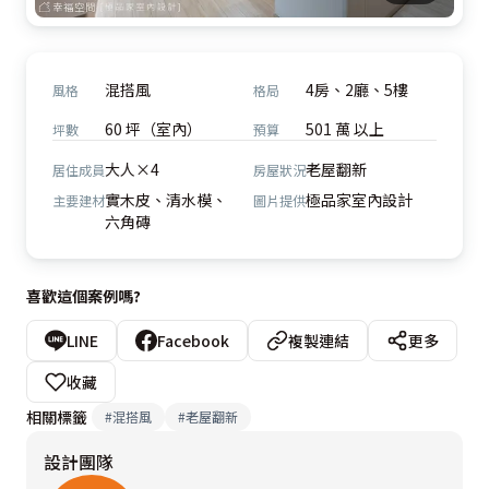
混搭風
4房、2廳、5樓
風格
格局
60 坪（室內）
501 萬 以上
坪數
預算
大人×4
老屋翻新
居住成員
房屋狀況
實木皮、清水模、
極品家室內設計
主要建材
圖片提供
六角磚
喜歡這個案例嗎?
LINE
Facebook
複製連結
更多
收藏
相關標籤
#
混搭風
#
老屋翻新
設計團隊