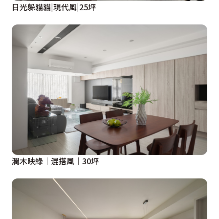
日光躲貓貓|現代風|25坪
潤木映綠│混搭風│30坪