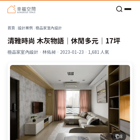
老屋預算分配與高 CP 值煥新術
看不見的居家風險和翻新關鍵
老屋預算分配與高 CP 值煥新術
首頁
設計案例
極品家室內設計
清雅時尚 木灰物語｜休閒多元｜17坪
極品家室內設計
·
林佑昶
·
2023-01-23
·
1,681
人氣
8