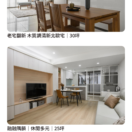
老宅翻新 木質調清新北歐宅│30坪
融融隅韻｜休閒多元｜25坪