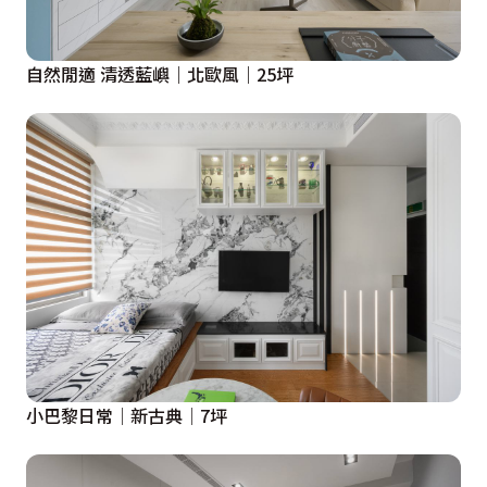
自然閒適 清透藍嶼｜北歐風｜25坪
小巴黎日常│新古典│7坪