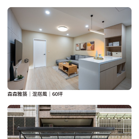
森森雅築｜混搭風｜60坪