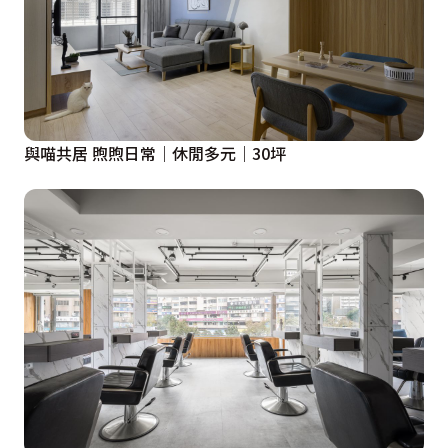
與喵共居 煦煦日常｜休閒多元｜30坪