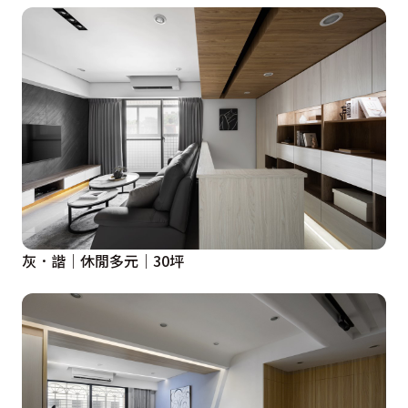
灰．諧｜休閒多元｜30坪