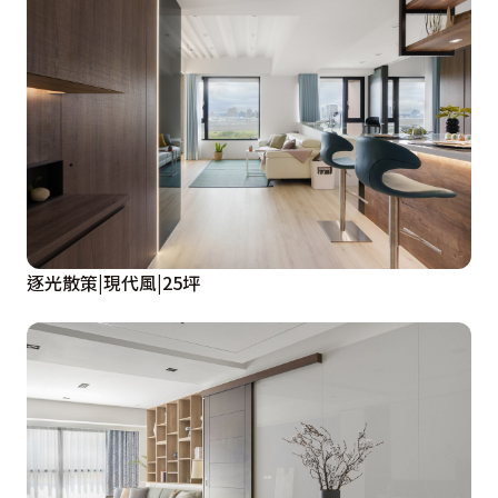
逐光散策|現代風|25坪