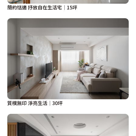
簡約恬適 抒放自在生活宅│15坪
質樸無印 淨亮生活│30坪