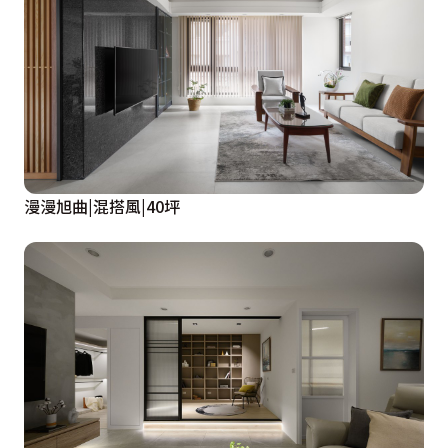
漫漫旭曲|混搭風|40坪