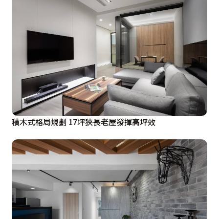
積木式格局規劃 17坪狹長老屋發揮高坪效