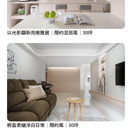
以光影翻新亮敞雅居│簡約混搭風│30坪
輕盈柔繪淨白日常│簡約風│30坪