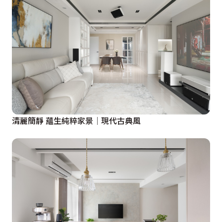
清麗簡靜 蘊生純粹家景│現代古典風