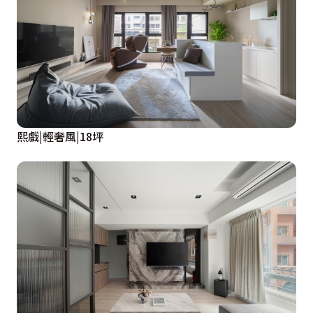
熙戲|輕奢風|18坪