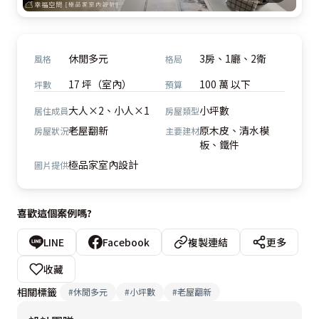
休閒多元
3房、1廳、2衛
風格
格局
17 坪（室內）
100 萬 以下
坪數
預算
大人×2、小人×1
小坪數
居住成員
房屋類型
老屋翻新
原木皮、清水模
房屋狀況
主要建材
板、鐵件
極品家室內設計
圖片提供
喜歡這個案例嗎?
LINE
Facebook
複製連結
更多
收藏
相關標籤
#
休閒多元
#
小坪數
#
老屋翻新