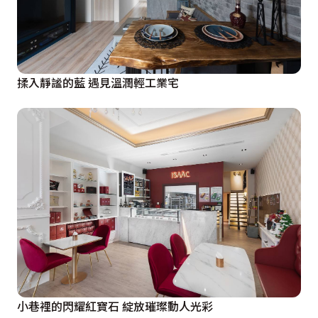
揉入靜謐的藍 遇見溫潤輕工業宅
小巷裡的閃耀紅寶石 綻放璀璨動人光彩