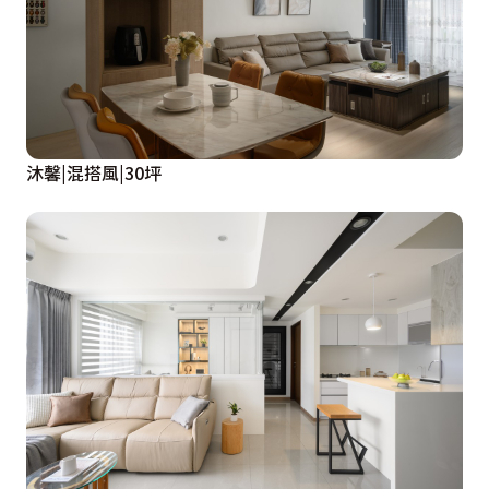
沐馨|混搭風|30坪