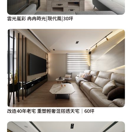
雲光嵐彩 冉冉時光|現代風|30坪
改造40年老宅 重塑輕奢混搭透天宅│60坪