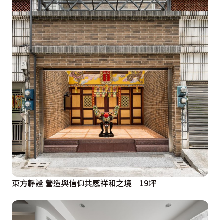
東方靜謐 營造與信仰共感祥和之境│19坪