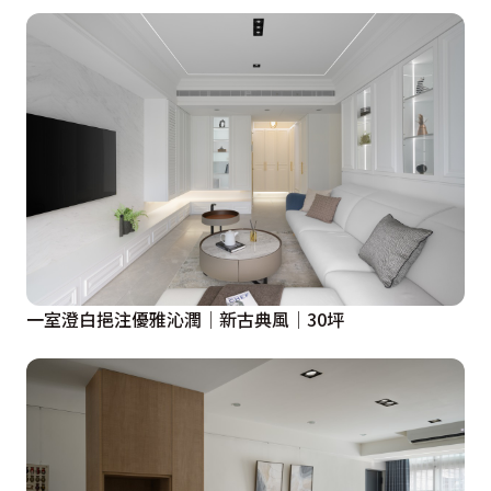
一室澄白挹注優雅沁潤│新古典風│30坪