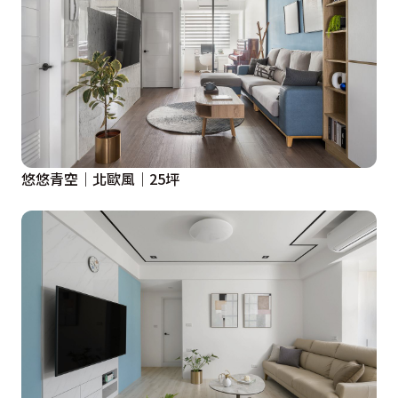
悠悠青空｜北歐風｜25坪