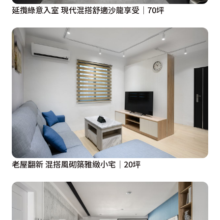
延攬綠意入室 現代混搭舒適沙龍享受│70坪
老屋翻新 混搭風砌築雅緻小宅│20坪