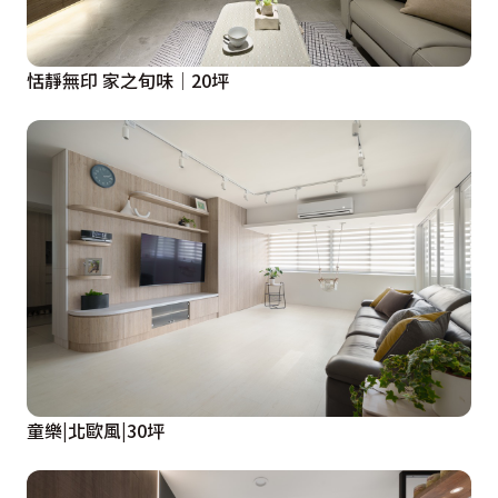
恬靜無印 家之旬味│20坪
童樂|北歐風|30坪