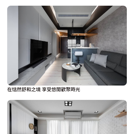
在恬然舒和之境 享受悠閒歡聚時光