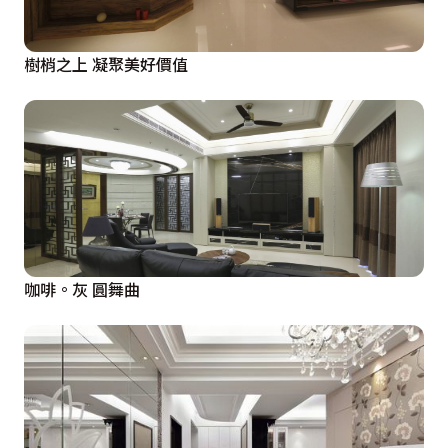
樹梢之上 凝聚美好價值
咖啡。灰 圓舞曲