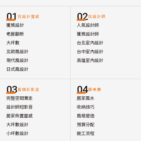
01
02
找設計靈感
找設計師
獲獎設計
人氣設計師
老屋翻新
獲獎設計師
大坪數
台北室內設計
北歐風設計
台中室內設計
現代風設計
高雄室內設計
日式風設計
03
04
看精彩影音
讀專欄
完整空間實走
居家風水
設計師短影音
收納技巧
居家佈置靈感
風格營造
大坪數設計
預算分配
小坪數設計
施工流程