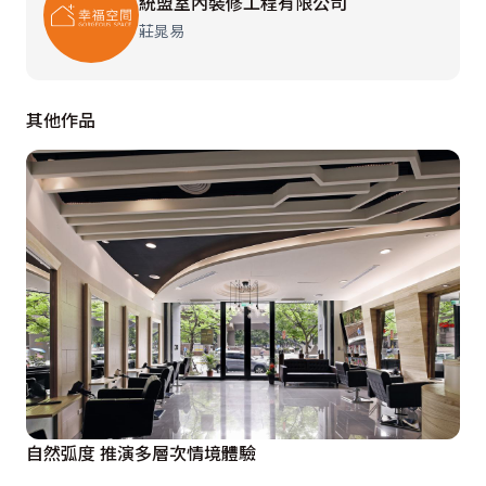
統盟室內裝修工程有限公司
莊晁易
除了主臥房外也分別依據家庭成員的喜好作不同的設計，
大女兒擁有限量的芭比展示櫃，置身其中彷彿來到童話王
國，充滿青春的爛漫情懷；念藝術的小女兒房間觸目所及
其他作品
便是一面鮮麗的黃色，搭配弧形的天花板既時尚又前衛增
加空間的活潑氣氛。 

在有限的空間中，依家庭成員展現其各自不同的個人風
格，並依據喜好與興趣結合收納與展示的空間，讓房子成
為家人成為最棒的珍藏！
自然弧度 推演多層次情境體驗