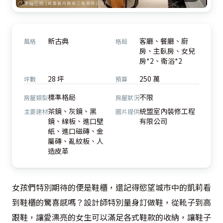
新古典
客廳、餐廳、廚
風格
格局
房、主臥房、女兒
房*2、衛浴*2
28 坪
250 萬
坪數
預算
標準格局
不限
房屋類型
房屋狀況
茶鏡、灰鏡、黑
統盟室內裝修工程
主要建材
圖片提供
鏡、線板、進口壁
有限公司
紙、進口磁磚、金
屬磚、亂紋板、人
造皮革
女孩們特別期待的便是鞋櫃，還記得慾望城市中的凱莉看
到鞋櫃的驚喜感嗎？設計師特別量身訂做鞋，從靴子到高
跟鞋，讓愛漂亮的女生可以滿足各式鞋款的收納，讓鞋子