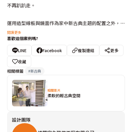
不再趴趴走。 

運用造型線板與鏡面作為家中新古典主題的配置之外，設
計師在牆柱上也富有不同的設計，客廳有內嵌式的展示與
閱讀更多
喜歡這個案例嗎?
收納，開放空間的餐廳以噴紗紋路茶鏡隨著牆面延伸至天
花板，懸吊雅緻的水晶燈，一旁擺放精品骨瓷的展示櫃擺
LINE
Facebook
複製連結
更多
置蒐藏的精品骨瓷，於銀箔格柵牆面之中襯托出來，展現
收藏
恢弘的氣派，同時隱藏了後方廚房的出入口與儲藏櫃，成
相關標籤
#
新古典
功運用連續的視覺元素將空間中的分隔化為無形。 

相關影片
從斜切45度的入口來到了主臥房，寬敞的空間營造了休
柔軟的輕古典空間
憩的氛圍，設計師利用巧思在電視牆後方設計長型抽屜收
納女主人的包包，窗邊臥榻則是依據珍藏家人回憶的一系
設計團隊
列相片簿訂作，不僅是最自然流露的感情，也是主臥房中
最美麗的妝點。 
