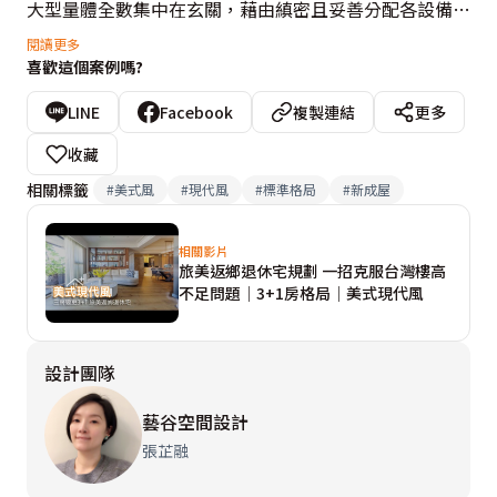
大型量體全數集中在玄關，藉由縝密且妥善分配各設備位
置，營造舒適樓高。同時，色彩計畫呼應屋主鍾愛的溫潤
閱讀更多
喜歡這個案例嗎?
木地板，選定樸實無華的大地色系，共演和諧一致的美學
語彙。

LINE
Facebook
複製連結
更多
收藏
格局重塑方面，除了使原本的3房規劃升級成3+1房，作
相關標籤
#
美式風
#
現代風
#
標準格局
#
新成屋
運動、休憩等多功能用途之外，盡可能最大化開放式公領
域的視覺空間感，將收納規劃在四周，創建流暢的客、餐
相關影片
旅美返鄉退休宅規劃 一招克服台灣樓高
廳和廚房動線。像是廚房從原本的封閉式改為開放式，並
不足問題│3+1房格局│美式現代風
貼心替冰箱新添專屬隔間，其面料所運用的石材，演繹獨
具裝飾性的核心焦點；餐廳柱狀結構形成的凹洞則搖身一
設計團隊
變，變幻檯面式茶水區，搭配隱藏式木紋拉門，帶上即成
質感主牆。

藝谷空間設計
張芷融
客廳電視牆之選材貼合屋主的喜好，悉心援引灰色系大理