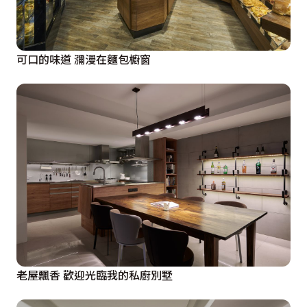
可口的味道 瀰漫在麵包櫥窗
老屋飄香 歡迎光臨我的私廚別墅