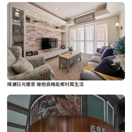
揮灑日光暖意 擁抱高機能鄉村風生活