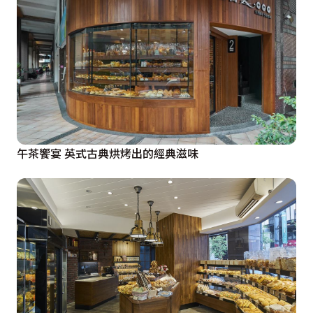
午茶饗宴 英式古典烘烤出的經典滋味