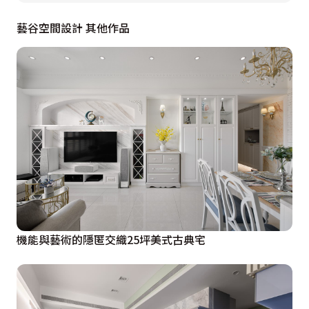
石；然而，單就石材鋪就難免稍嫌平淡，故巧借照明設計
鋪陳深邃幽遠的層次，也讓展品掛於牆面時更有氣氛，宛
藝谷空間設計 其他作品
若撲朔迷離的光影遊戲。一旁櫃體搭配半圓造型門片，既
顯古典又隱逸活潑趣味，彼此相輔相成。沙發背牆處別出
心裁地擘造雙面展示櫃，其開口巧妙置於書房一側，方便
清潔及調整展品位置；另顧及載重，特採一般作法的雙倍
支撐力，精密計算間距、板厚等先天規格條件，賦予結構
安全性。主臥房的奶茶色基調則猶如點睛之筆，舒心脫俗
的淡彩，彷彿正為未來精彩殷實的樂齡人生揭示完美序
章。
機能與藝術的隱匿交織25坪美式古典宅