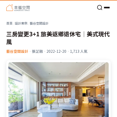
老屋預算分配與高 CP 值煥新術
看不見的居家風險和翻新關鍵
老屋預算分配與高 CP 值煥新術
首頁
設計案例
藝谷空間設計
三房變更3+1 旅美返鄉退休宅│美式現代
風
藝谷空間設計
·
張芷融
·
2022-12-20
·
1,713
人氣