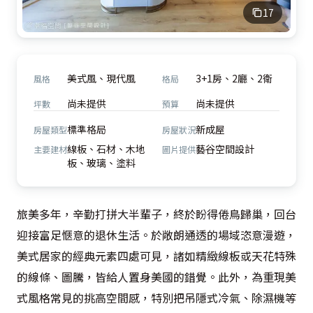
17
美式風、現代風
3+1房、2廳、2衛
風格
格局
尚未提供
尚未提供
坪數
預算
標準格局
新成屋
房屋類型
房屋狀況
線板、石材、木地
藝谷空間設計
主要建材
圖片提供
板、玻璃、塗料
旅美多年，辛勤打拼大半輩子，終於盼得倦鳥歸巢，回台
迎接富足愜意的退休生活。於敞朗通透的場域恣意漫遊，
美式居家的經典元素四處可見，諸如精緻線板或天花特殊
的線條、圖騰，皆給人置身美國的錯覺。此外，為重現美
式風格常見的挑高空間感，特別把吊隱式冷氣、除濕機等