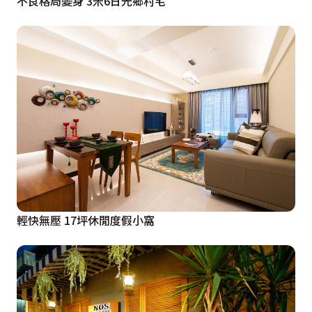
不良格局變身 3米6日光鄉村宅
輕快無壓 17坪休閒度假小窩