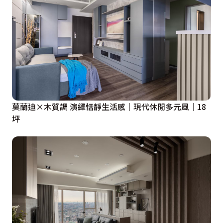
莫蘭迪×木質調 演繹恬靜生活感│現代休閒多元風│18
坪