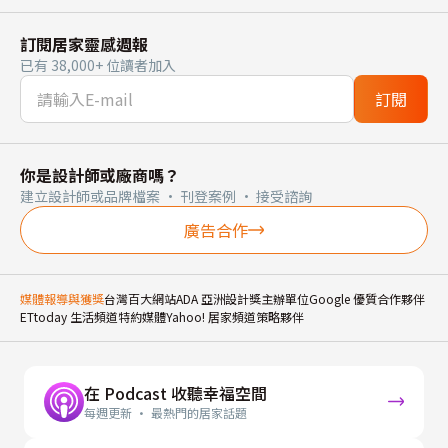
訂閱居家靈感週報
已有 38,000+ 位讀者加入
訂閱
你是設計師或廠商嗎？
建立設計師或品牌檔案 · 刊登案例 · 接受諮詢
廣告合作
媒體報導與獲獎
台灣百大網站
ADA 亞洲設計獎主辦單位
Google 優質合作夥伴
ETtoday 生活頻道特約媒體
Yahoo! 居家頻道策略夥伴
在 Podcast 收聽幸福空間
每週更新 · 最熱門的居家話題