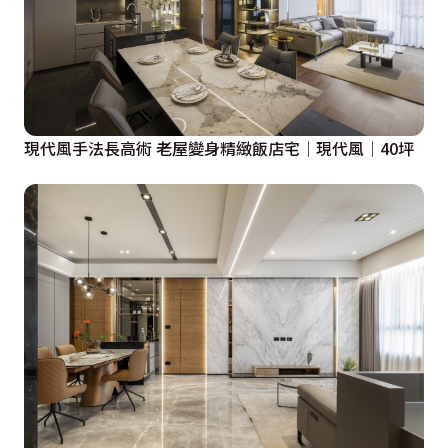
現代風手法長高術 老屋變身精緻飯店宅│現代風│40坪