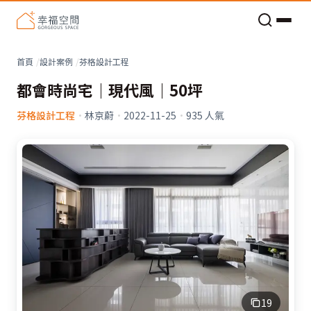
老屋預算分配與高 CP 值煥新術
看不見的居家風險和翻新關鍵
老屋預算分配與高 CP 值煥新術
首頁
設計案例
芬格設計工程
都會時尚宅｜現代風｜50坪
芬格設計工程
·
林京蔚
·
2022-11-25
·
935
人氣
19