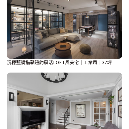
沉穩藍調描摹紐約蘇活LOFT風美宅│工業風│37坪