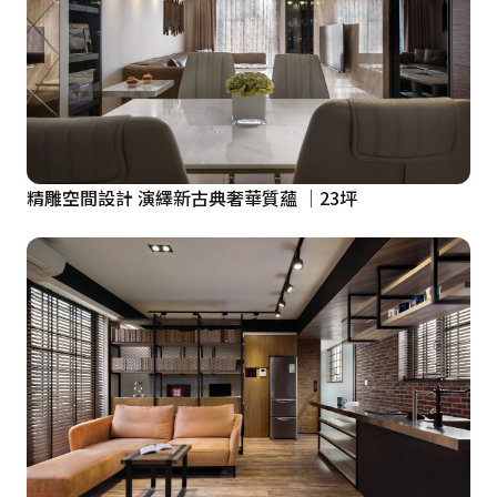
精雕空間設計 演繹新古典奢華質蘊 │23坪