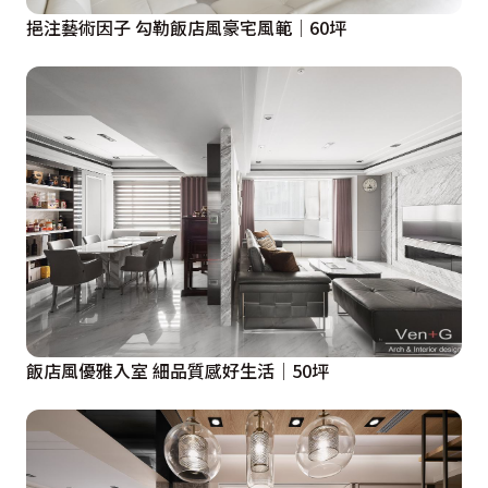
挹注藝術因子 勾勒飯店風豪宅風範│60坪
飯店風優雅入室 細品質感好生活│50坪