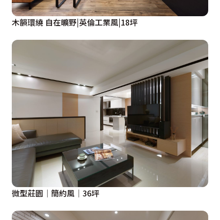
木韻環繞 自在曠野|英倫工業風|18坪
微型莊園│簡約風│36坪