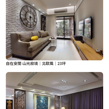
自在安閒 山光寂境｜北歐風｜23坪