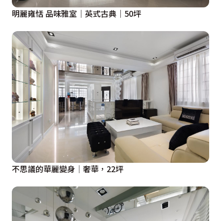
明麗雍恬 品味雅室｜英式古典｜50坪
不思議的華麗變身│奢華，22坪