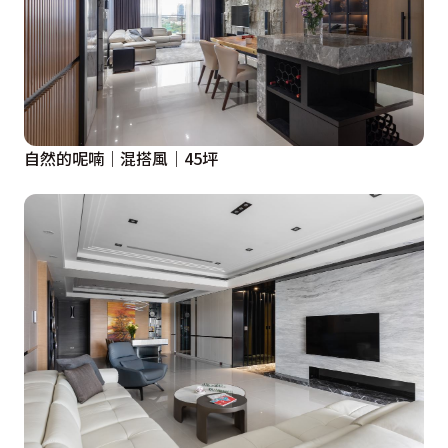
自然的呢喃｜混搭風｜45坪