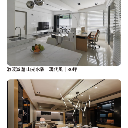
浟湙瀲灩 山光水影｜現代風｜30坪