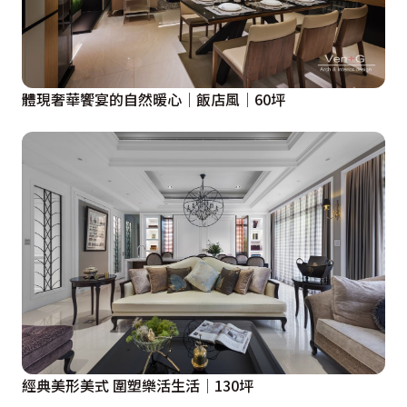
體現奢華饗宴的自然暖心│飯店風│60坪
經典美形美式 圍塑樂活生活│130坪