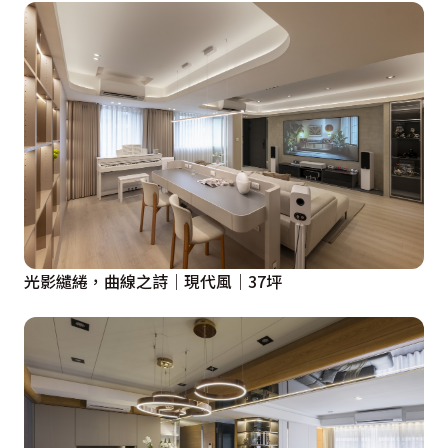
8.臥房圓弧造型天花線條，讓整個視覺更顯圓滑。

設計概念文字為【芬格設計工程】提供
光影繾綣，曲線之詩｜現代風｜37坪