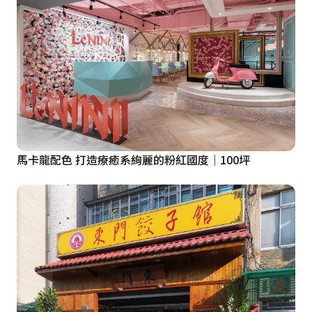
馬卡龍配色 打造療癒系絢麗的粉紅國度│100坪