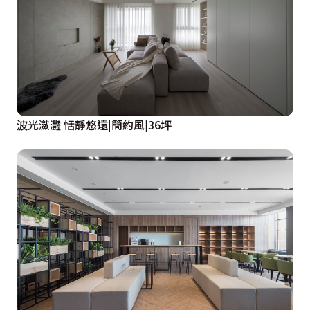
波光瀲灩 恬靜悠遠|簡約風|36坪