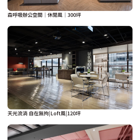
森呼吸辦公空間│休閒風│300坪
天光流淌 自在無拘|Loft風|120坪