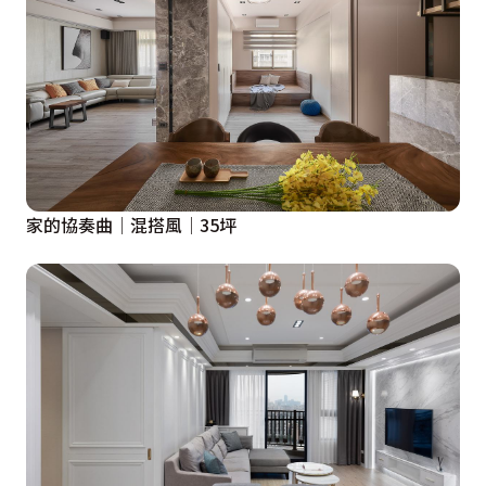
家的協奏曲│混搭風│35坪