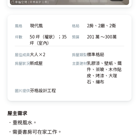
現代風
2房、2廳、2衛
風格
格局
50 坪（權狀）；35
201 萬 ～300萬
坪數
預算
坪（室內）
大人×2
標準格局
居住成員
房屋類型
新成屋
乳膠漆、壁紙、鐵
房屋狀況
主要建材
件、茶玻、木作貼
皮、烤漆、大理
石、繃布
芬格設計工程
圖片提供
屋主需求
．重視風水。

．需要書房可在家工作。
