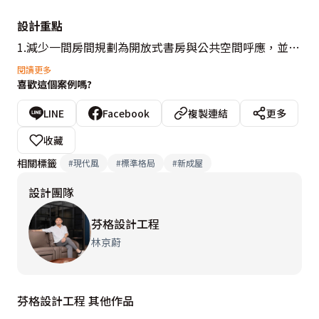
設計重點
1.減少一間房間規劃為開放式書房與公共空間呼應，並利
用造型隔屏打造空間主題。

閱讀更多
喜歡這個案例嗎?
2. 天花利用燈光及油漆造型打造時尚氛圍。

3.造型隔屏設計兼顧隔間功能及美觀，配合生活，化身成
LINE
Facebook
複製連結
更多
為家中的裝置藝術品。

收藏
4.利用燈光玻璃營造氣氛展示屋主的收藏擺飾，創造出專
相關標籤
#
現代風
#
標準格局
#
新成屋
屬獨特的品味美學，並專注細節展現精緻生活態度。

設計團隊
5. 功能取向，利用繃布、油漆妝點屋主喜愛的藍色系，
建構出充滿獨特風格的現代寓所。 

芬格設計工程
6.本案利用細膩線條勾勒出鮮明空間與精緻輪廓，佐以質
林京蔚
感石材，鐵件玻璃等異材質為空間換上嶄新模樣。

7.主臥收納空間結合衣櫥及化妝桌，利用特殊五金方便居
芬格設計工程 其他作品
者收納拿取長衣物。
