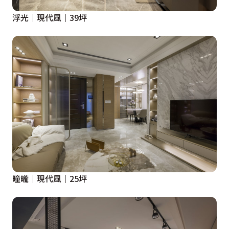
浮光｜現代風｜39坪
曈曨│現代風│25坪