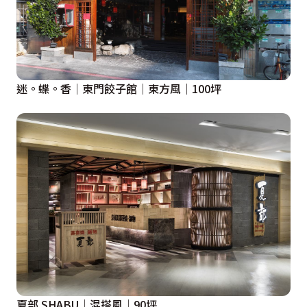
迷。蝶。香│東門餃子館│東方風│100坪
夏部 SHABU│混搭風│90坪