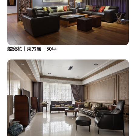
蝶戀花│東方風│50坪