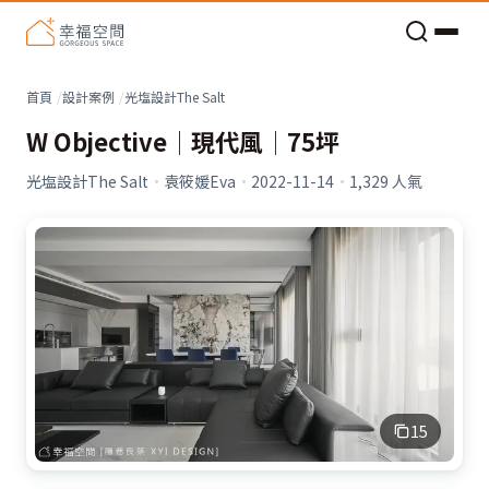
老屋預算分配與高 CP 值煥新術
首頁
設計案例
光塩設計The Salt
W Objective│現代風│75坪
光塩設計The Salt
·
袁筱媛Eva
·
2022-11-14
·
1,329
人氣
15