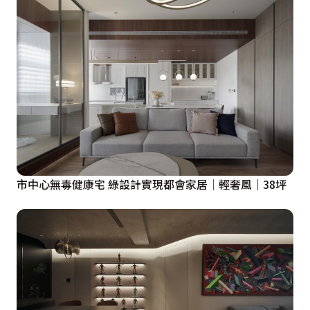
市中心無毒健康宅 綠設計實現都會家居│輕奢風│38坪