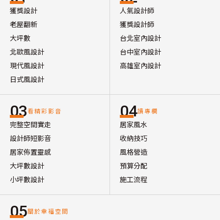
獲獎設計
人氣設計師
老屋翻新
獲獎設計師
大坪數
台北室內設計
北歐風設計
台中室內設計
現代風設計
高雄室內設計
日式風設計
03
04
看精彩影音
讀專欄
完整空間實走
居家風水
設計師短影音
收納技巧
居家佈置靈感
風格營造
大坪數設計
預算分配
小坪數設計
施工流程
05
關於幸福空間