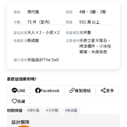
現代風
4房、3廳、3衛
風格
格局
75 坪（室內）
501 萬 以上
坪數
預算
大人×2、小孩×2
大坪數
居住成員
房屋類型
新成屋
天使之星大理石、
房屋狀況
主要建材
烤漆鐵件、小冰柱
玻璃、木皮染色
光塩設計The Salt
圖片提供
喜歡這個案例嗎?
LINE
Facebook
複製連結
更多
收藏
相關標籤
#
現代風
#
大坪數
#
新成屋
設計團隊