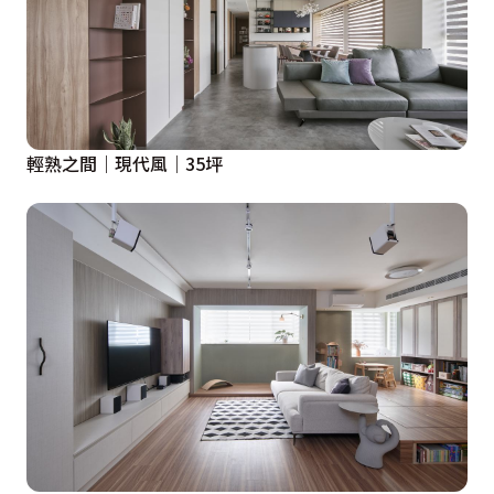
輕熟之間｜現代風｜35坪