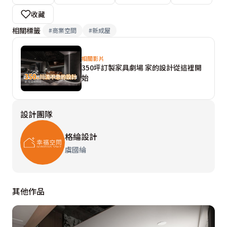
出的理由當然很多，但其中一點我深有同感：「好的建
收藏
築、空間應該是開放的，為生活而開放、為提升人的自由
相關標籤
#
商業空間
#
新成屋
度而開放。」也由此導出我對本案的邏輯定調。

相關影片
350坪訂製家具劇場 家的設計從這裡開
開放規劃的大方向一但確立，另結合店內訂製款家具、擺
始
件單品、燈飾、地坪異材質變化、輪廓基底設色等任意組
合的聚落型態，搭配劇場式燈光展演，突顯商品特色並暈
設計團隊
染現場明暗有致的光影層次，促使空間本質激發來客們對
於美好生活、浪漫情調的無垠想像，一舉活絡設計過程附
格綸設計
加的故事張力，加上事前平配精算的複式人員多向動線，
虞國綸
空間自然有了自主意識與靈動表情。

設計概念文字為【格綸設計】提供
其他作品