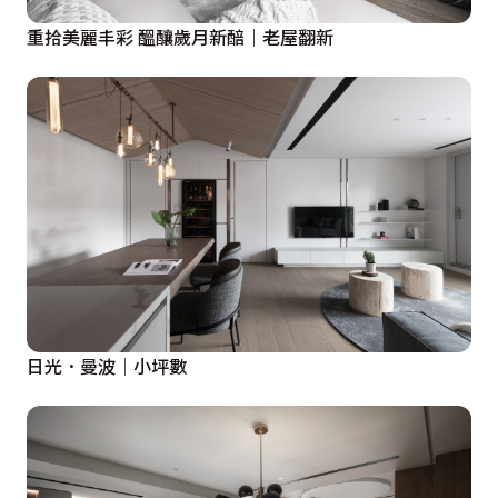
重拾美麗丰彩 醞釀歲月新醅｜老屋翻新
日光．曼波│小坪數