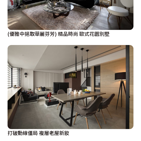
(優雅中挹取華麗芬芳) 精品時尚 歐式花園別墅
打破動線僵局 複層老屋新妝