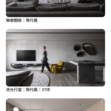
琳瑯閣敘｜現代風
流光行雲│現代風│37坪