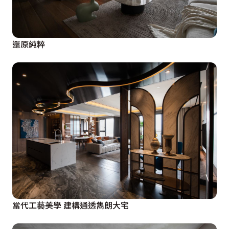
還原純粹
當代工藝美學 建構通透雋朗大宅