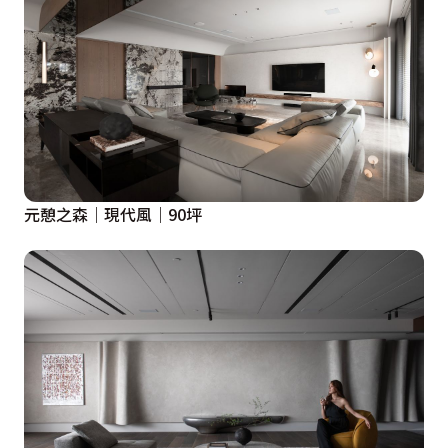
元憩之森｜現代風｜90坪