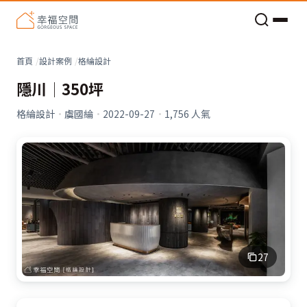
老屋預算分配與高 CP 值煥新術
看不見的居家風險和翻新關鍵
老屋預算分配與高 CP 值煥新術
首頁
設計案例
格綸設計
隱川│350坪
格綸設計
·
虞國綸
·
2022-09-27
·
1,756
人氣
27