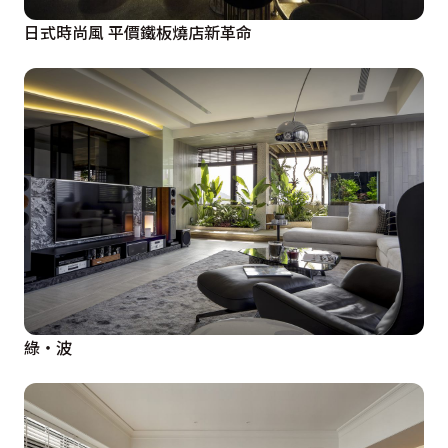
日式時尚風 平價鐵板燒店新革命
綠‧波