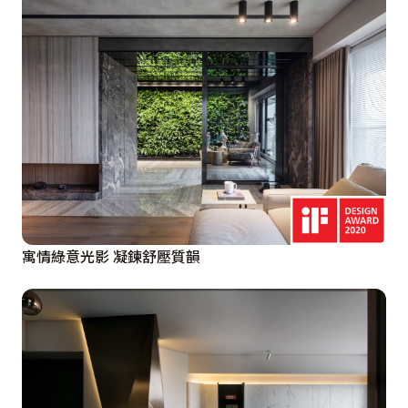
寓情綠意光影 凝鍊舒壓質韻