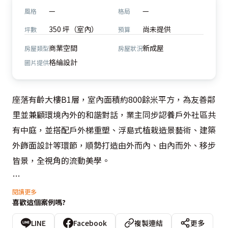
—
—
風格
格局
350 坪（室內）
尚未提供
坪數
預算
商業空間
新成屋
房屋類型
房屋狀況
格綸設計
圖片提供
座落有齡大樓B1層，室內面積約800餘米平方，為友善鄰
里並兼顧環境內外的和諧對話，業主同步認養戶外社區共
有中庭，並搭配戶外梯重塑、浮島式植栽造景藝術、建築
外飾面設計等環節，順勢打造由外而內、由內而外、移步
皆景，全視角的流動美學。

敘事設計美學 NO3：
閱讀更多
喜歡這個案例嗎?
來自法國的建築師雙人組Anne Lacaton和Jean Philippe 
Vassal，為2021年普立茲克建築獎得主，其作品能脫穎而
LINE
Facebook
複製連結
更多