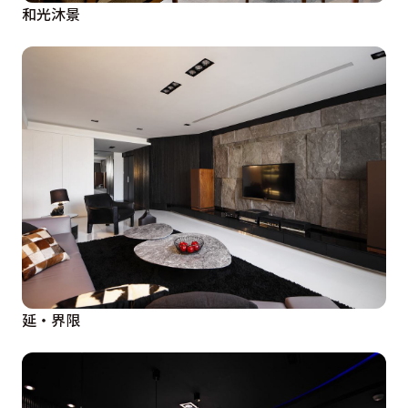
和光沐景
延・界限