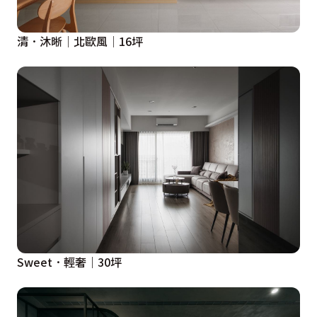
清．沐晰│北歐風│16坪
Sweet．輕奢｜30坪