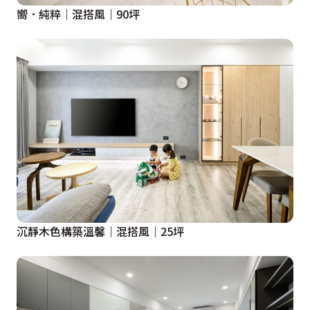
嚮．純粹｜混搭風｜90坪
沉靜木色構築溫馨｜混搭風｜25坪