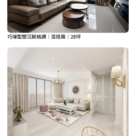
巧琢型塑沉毅格調│混搭風│28坪