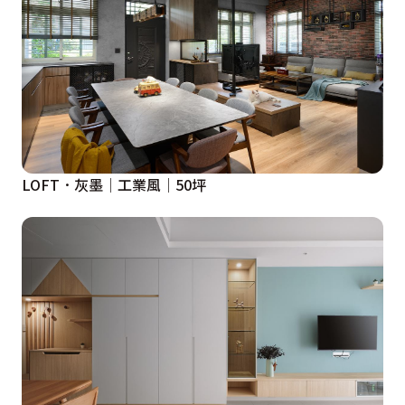
LOFT．灰墨│工業風│50坪