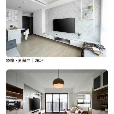
極簡．圓舞曲│26坪