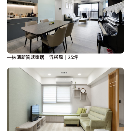
一抹清新質感家居│混搭風│25坪