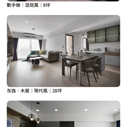
動手做│混搭風│8坪
灰逸．木居｜現代風｜28坪