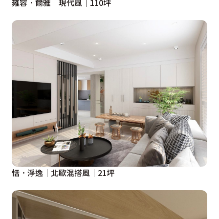
雍容．爾雅｜現代風｜110坪
恬．淨逸│北歐混搭風│21坪