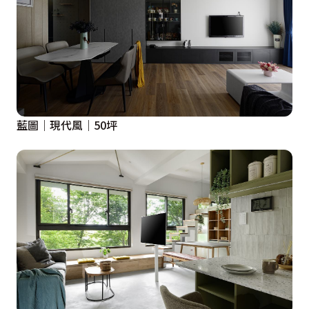
藍圖｜現代風｜50坪