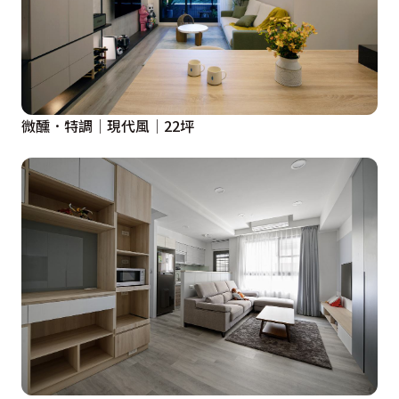
微醺．特調│現代風│22坪