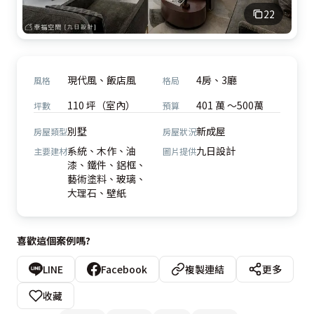
22
現代風、飯店風
4房、3廳
風格
格局
110 坪（室內）
401 萬 ～500萬
坪數
預算
別墅
新成屋
房屋類型
房屋狀況
系統、木作、油
九日設計
主要建材
圖片提供
漆、鐵件、鋁框、
藝術塗料、玻璃、
大理石、壁紙
喜歡這個案例嗎?
LINE
Facebook
複製連結
更多
收藏