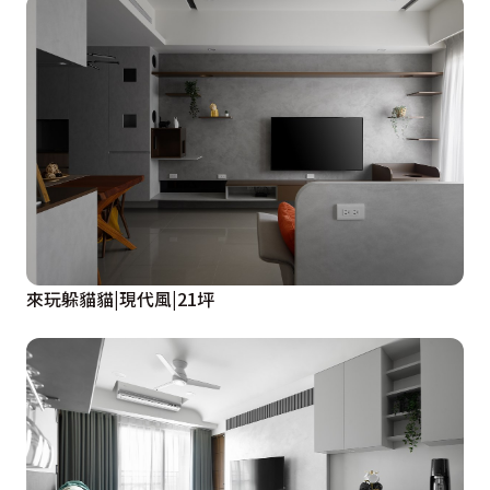
來玩躲貓貓|現代風|21坪