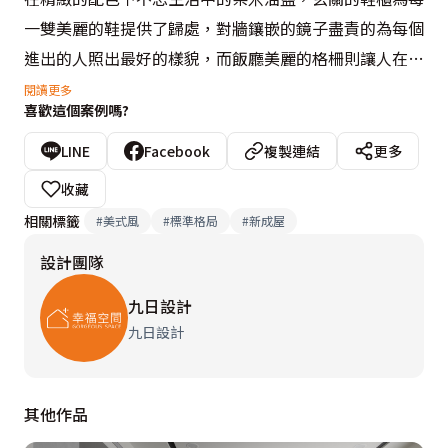
一雙美麗的鞋提供了歸處，對牆鑲嵌的鏡子盡責的為每個
進出的人照出最好的樣貌，而飯廳美麗的格柵則讓人在用
餐之餘也擁有了好心情。

閱讀更多
喜歡這個案例嗎?
心愛的收藏展示在連接客廳的玻璃櫥櫃中，繽紛的花卉與
LINE
Facebook
複製連結
更多
畫作綴上綠牆，讓客廳如同花園般充滿生機，也讓每個人
收藏
都舒心自在的在客廳中盡情活動或放鬆。

相關標籤
#
美式風
#
標準格局
#
新成屋
設計團隊
實用的設計加上美感的搭配，如童話融入日常一般，都能
夠過著幸福快樂的好日子。

九日設計
九日設計
設計概念文字為【九日設計】提供
其他作品