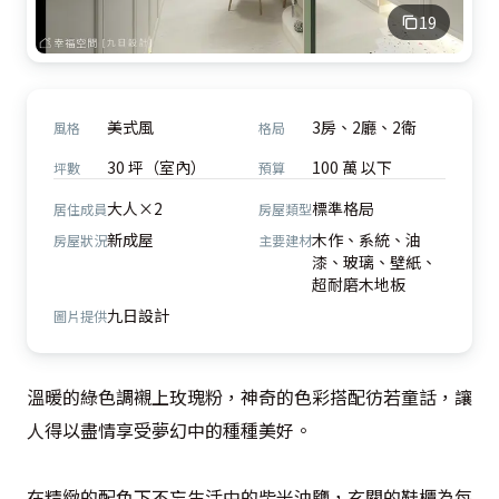
19
美式風
3房、2廳、2衛
風格
格局
30 坪（室內）
100 萬 以下
坪數
預算
大人×2
標準格局
居住成員
房屋類型
新成屋
木作、系統、油
房屋狀況
主要建材
漆、玻璃、壁紙、
超耐磨木地板
九日設計
圖片提供
溫暖的綠色調襯上玫瑰粉，神奇的色彩搭配彷若童話，讓
人得以盡情享受夢幻中的種種美好。

在精緻的配色下不忘生活中的柴米油鹽，玄關的鞋櫃為每