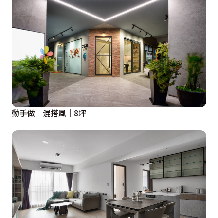
動手做│混搭風│8坪