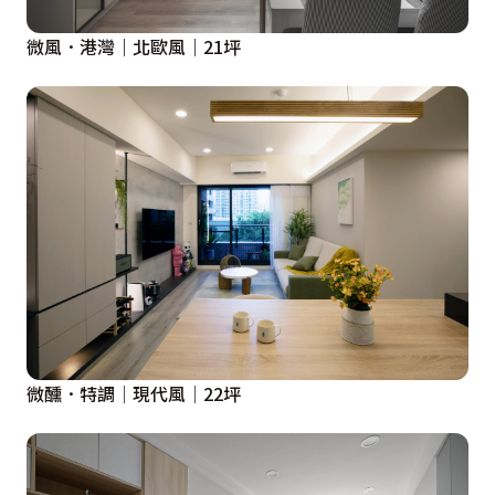
微風．港灣｜北歐風｜21坪
微醺．特調│現代風│22坪