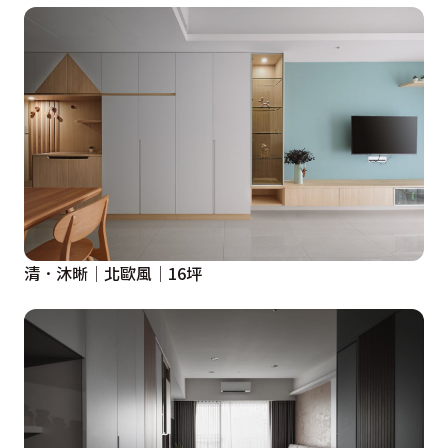
清．沐晰│北歐風│16坪