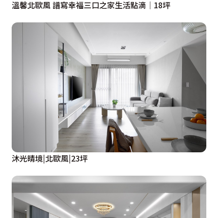
溫馨北歐風 譜寫幸福三口之家生活點滴│18坪
沐光晴境|北歐風|23坪