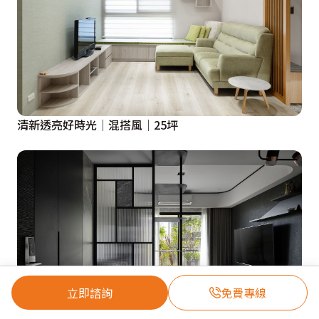
清新透亮好時光│混搭風│25坪
立即諮詢
免費專線