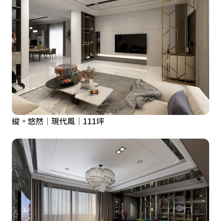
縱。悠然│現代風│111坪