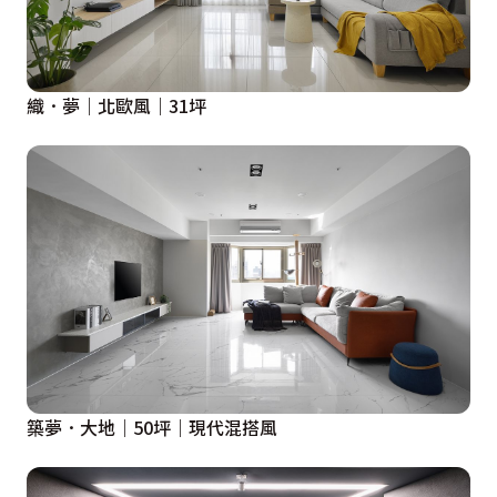
織．夢｜北歐風｜31坪
築夢．大地｜50坪｜現代混搭風