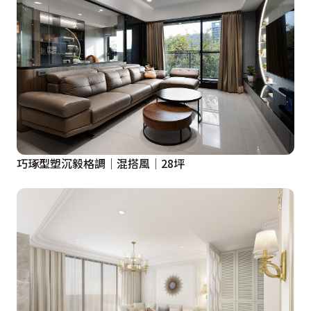
巧琢型塑沉毅格調│混搭風│28坪