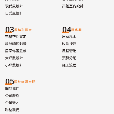
現代風設計
高雄室內設計
日式風設計
03
04
看精彩影音
讀專欄
完整空間實走
居家風水
設計師短影音
收納技巧
居家佈置靈感
風格營造
大坪數設計
預算分配
小坪數設計
施工流程
05
關於幸福空間
關於我們
公司歷程
企業徵才
聯絡我們