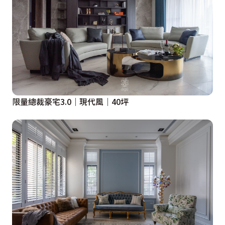
限量總裁豪宅3.0｜現代風｜40坪