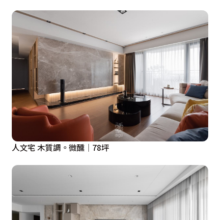
人文宅 木質調。微醺│78坪