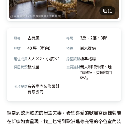
11
古典風
3房、2廳、3衛
風格
格局
40 坪（室內）
尚未提供
坪數
預算
大人×2、小孩×1
標準格局
居住成員
房屋類型
新成屋
義大利特殊漆、雕
房屋狀況
主要建材
花線板、英國進口
壁布
帝谷室內裝修設計
圖片提供
有限公司
經常到歐洲旅遊的屋主夫妻，希望喜愛的歐風宮廷樣貌能
在新家如實呈現，找上也常到歐洲進修充電的帝谷室內裝