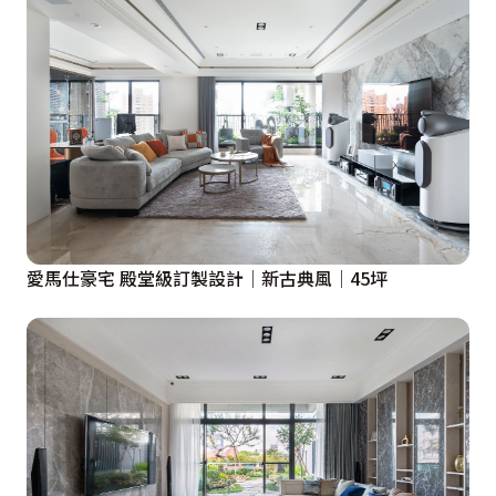
愛馬仕豪宅 殿堂級訂製設計│新古典風│45坪