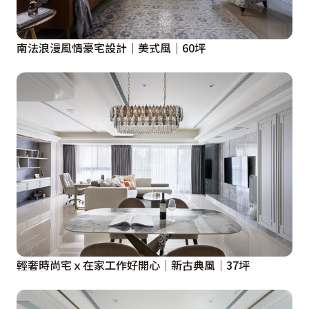
南法浪漫風情豪宅設計｜美式風｜60坪
輕奢時尚宅ｘ在家工作好開心│新古典風│37坪