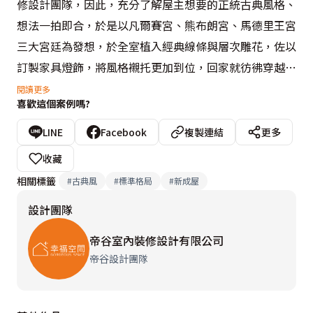
修設計團隊，因此，充分了解屋主想要的正統古典風格、
想法一拍即合，於是以凡爾賽宮、熊布朗宮、馬德里王宮
三大宮廷為發想，於全室植入經典線條與層次雕花，佐以
訂製家具燈飾，將風格襯托更加到位，回家就彷彿穿越到
中世紀時期場景。

閱讀更多
喜歡這個案例嗎?
本案採乳白色為基調，從牆面延伸至天花，視覺更顯寬
LINE
Facebook
複製連結
更多
廣，並考究宮廷使用的雕花線板、腳柱，呈現色調一致但
收藏
豐富而有層次的雅緻立面，設計團隊更善用歐式經典元
相關標籤
#
古典風
#
標準格局
#
新成屋
素，像是凡爾賽宮鏡廳出現的拱形窗花、格窗，廊道的拱
設計團隊
形線板，廚房與主臥室的對開門扇，在在增添視覺華美效
果與氣派氛圍營造。

帝谷室內裝修設計有限公司
帝谷設計團隊
注重的細節不僅在雕花樣式，古典燈具的款式、訂製家具
雕刻的手工感，從大範圍到細微處設計皆細膩到位，完美