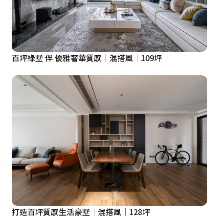
百坪綠墅 伴 優雅奢華質感│混搭風│109坪
打造百坪質感生活豪墅│混搭風│128坪