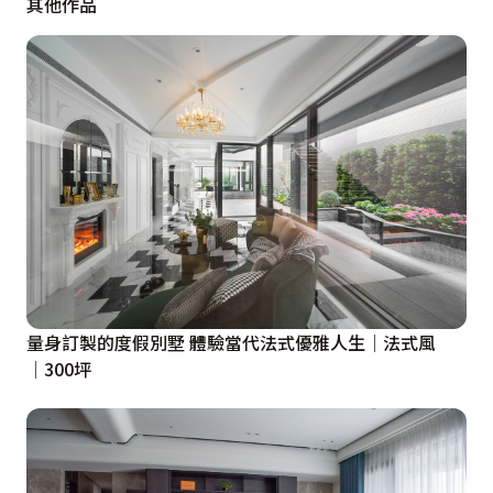
其他作品
打造屋主心目中理想的古典歐風宅。

設計概念文字為【帝谷室內裝修設計有限公司】提供
量身訂製的度假別墅 體驗當代法式優雅人生│法式風
│300坪