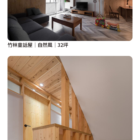
竹林童話屋│自然風│32坪