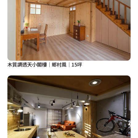
木質調透天小閣樓│鄉村風│15坪