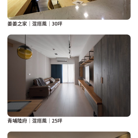
姜姜之家│混搭風│30坪
青埔陸府│混搭風│25坪