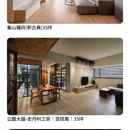
龜山羅府|新古典|35坪
公園大鎮-史丹利之家│混搭風│35坪