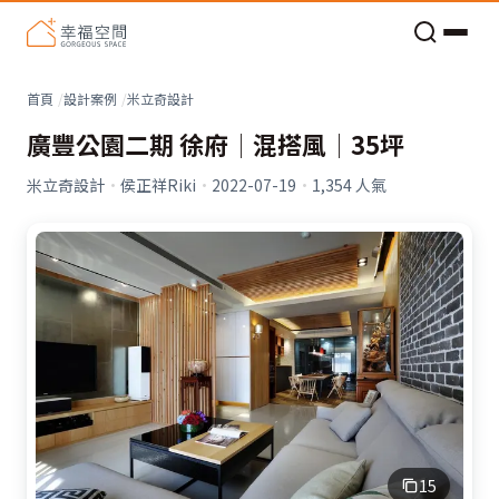
老屋預算分配與高 CP 值煥新術
首頁
設計案例
米立奇設計
廣豐公園二期 徐府│混搭風│35坪
米立奇設計
·
侯正祥Riki
·
2022-07-19
·
1,354
人氣
15