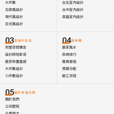
大坪數
台北室內設計
北歐風設計
台中室內設計
現代風設計
高雄室內設計
日式風設計
03
04
看精彩影音
讀專欄
完整空間實走
居家風水
設計師短影音
收納技巧
居家佈置靈感
風格營造
大坪數設計
預算分配
小坪數設計
施工流程
05
關於幸福空間
關於我們
公司歷程
企業徵才