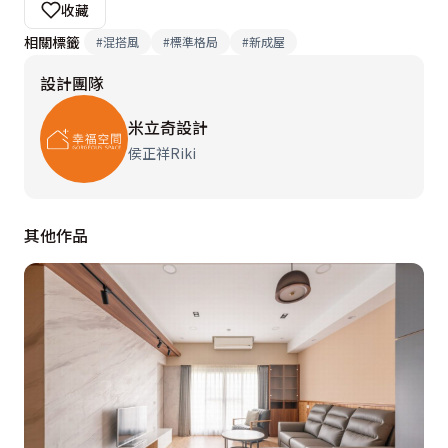
收藏
相關標籤
#
混搭風
#
標準格局
#
新成屋
設計團隊
米立奇設計
侯正祥Riki
其他作品