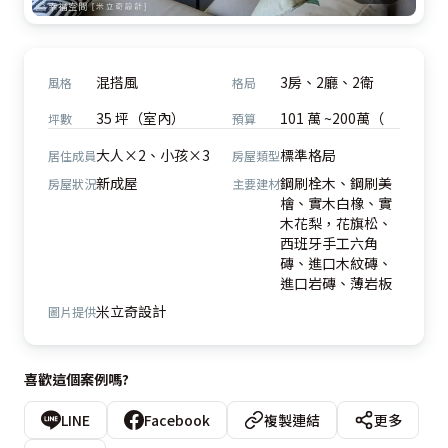
混搭風
3房、2廳、2衛
風格
格局
35 坪（室內）
101 萬 ~200萬（
坪數
預算
大人×2、小孩×3
標準格局
居住成員
房屋類型
新成屋
鋼刷栓木、鋼刷美
房屋狀況
主要建材
檜、實木白橡、實
木花梨，花旗松、
西班牙手工六角
磚、進口木紋磚、
進口岩磚、薄岩板
米立奇設計
圖片提供
喜歡這個案例嗎?
LINE
Facebook
複製連結
更多