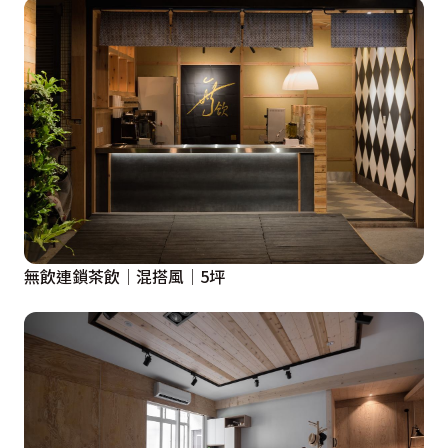
無飲連鎖茶飲│混搭風│5坪