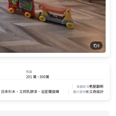
9
預算
201 萬 ~300萬
老屋翻新
房屋狀況
、日本杉木、立邦乳膠漆、浴室鐵道磚
米立奇設計
圖片提供