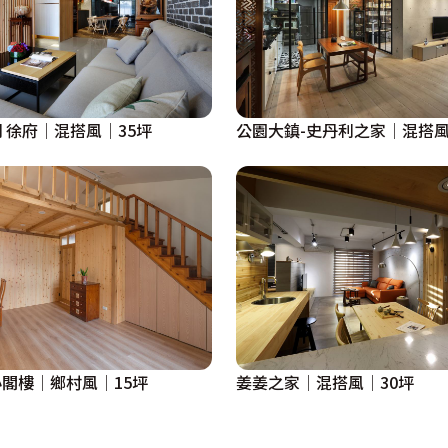
 徐府│混搭風│35坪
公園大鎮-史丹利之家│混搭風
閣樓│鄉村風│15坪
姜姜之家│混搭風│30坪