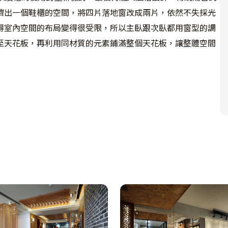
擠出一個鞋櫃的空間，將四片落地窗改成兩片，依然不失採光
得室內空間的布局變得很受限，所以主臥跟次臥都用窗型的調
至天花板，再利用同材質的元素鋪滿整個天花板，讓整體空間
側柏木板設計，對應地板混色木紋魚骨拼的超耐磨地板，創造
掉隔間，變成餐廚一體的開放式廚房，使後陽台的光線能照進
成1.5間，使得主臥有獨立的馬桶與洗手台可以使用，兩間衛