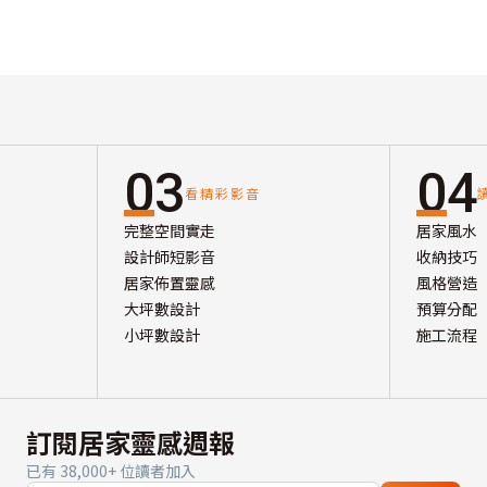
03
04
看精彩影音
完整空間實走
居家風水
設計師短影音
收納技巧
居家佈置靈感
風格營造
大坪數設計
預算分配
小坪數設計
施工流程
訂閱居家靈感週報
已有 38,000+ 位讀者加入