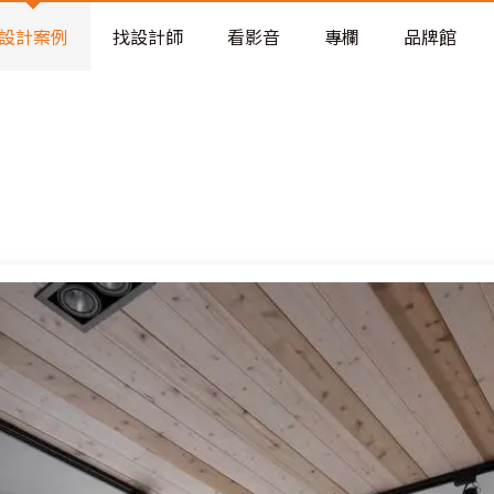
老屋預算分配與高 CP 值煥新術
設計案例
找設計師
看影音
專欄
品牌館