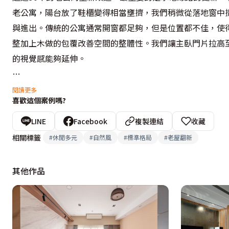
老公寓，陽台放了鞋櫃變得相當壅擠，我們稍微從落地窗中
與進出。傳統的公寓通常開窗都足夠，但是位置都不佳，使
整加上木做的包覆改善空間的整體性。我們讓主臥門片拉高
的視覺感能夠延伸。

客廳為了保持大部分挑高與符合照明設計需求，用雲杉加上
閱讀更多
喜歡這個案例嗎?
出獨特木質空間的立體感，老舊且陰暗狹小的廚房，藉由打
屋內，讓客廳及餐廳區顯得更為明亮。把原本一間衛浴空間隔
LINE
Facebook
複製連結
收藏
浴空間利用不同地磚，營造截然不同的感覺。

相關標籤
#
休閒多元
#
自然風
#
標準格局
#
老屋翻新
設計概念文字為【米立奇設計】提供
其他作品