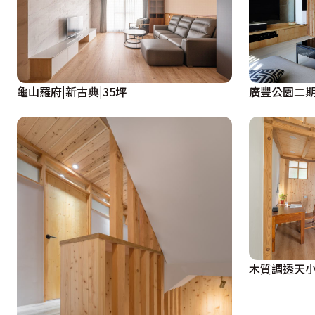
龜山羅府|新古典|35坪
廣豐公園二期
木質調透天小