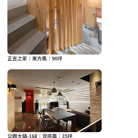
正吉之家│東方風│90坪
公園大鎮-168│混搭風│35坪