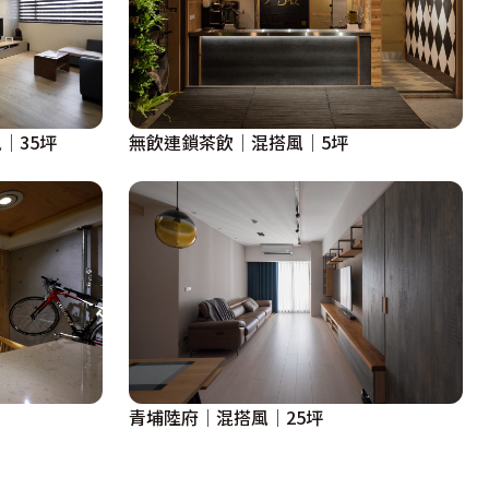
│35坪
無飲連鎖茶飲│混搭風│5坪
青埔陸府│混搭風│25坪