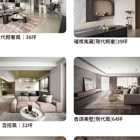
代輕奢風│36坪
璀璨寓藏|現代輕奢|39坪
香頌美墅|現代風|64坪
綠茵圓舞曲│ 混搭風│32坪