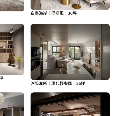
白晝海岸｜混搭風｜36坪
坪
煦陽寓所│現代輕奢風│26坪