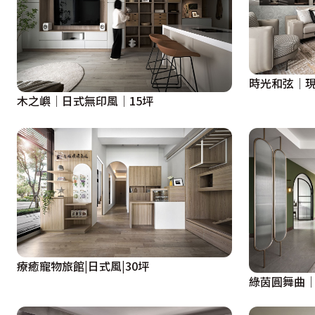
時光和弦│現
木之嶼│日式無印風│15坪
療癒寵物旅館|日式風|30坪