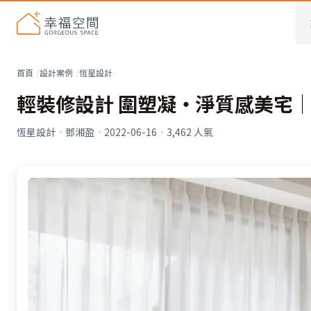
首頁
設計案例
恆星設計
輕裝修設計 圍塑凝・淨質感美宅│
恆星設計
·
鄧湘盈
·
2022-06-16
·
3,462
人氣