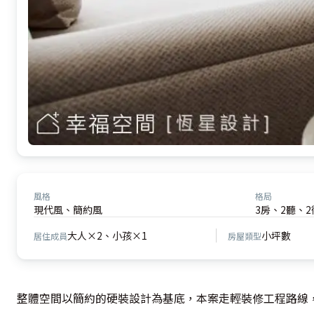
風格
格局
現代風、簡約風
3房、2聽、2
大人×2、小孩×1
小坪數
居住成員
房屋類型
整體空間以簡約的硬裝設計為基底，本案走輕裝修工程路線