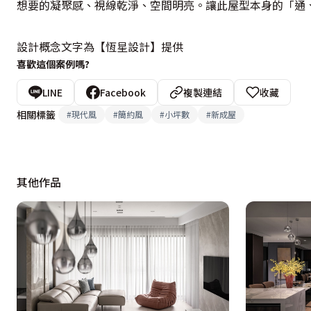
想要的凝聚感、視線乾淨、空間明亮。讓此屋型本身的「通、
設計概念文字為【恆星設計】提供
喜歡這個案例嗎?
LINE
Facebook
複製連結
收藏
相關標籤
#
現代風
#
簡約風
#
小坪數
#
新成屋
其他作品