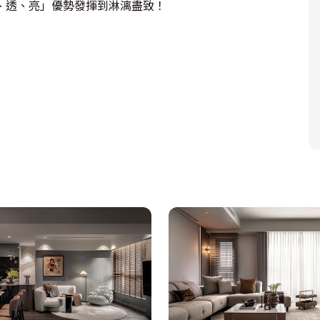
透、亮」優勢發揮到淋漓盡致！
