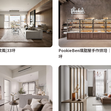
風|33坪
PookieBen璞甜屋手作烘培
坪