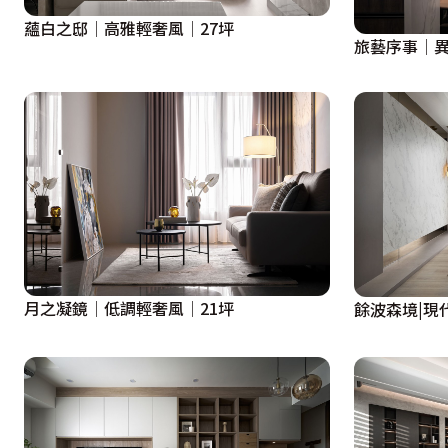
蘊白之邸│高雅輕奢風│27坪
旅藝序事│異
月之凝鏡│低調輕奢風│21坪
餘波森境|現代