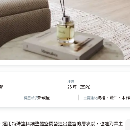
坪數
衛
25 坪（室內）
新成屋
統櫃、鐵件、木作
房屋狀況
主要建材
，運用特殊塗料讓整體空間營造出豐富的層次感，也達到業主