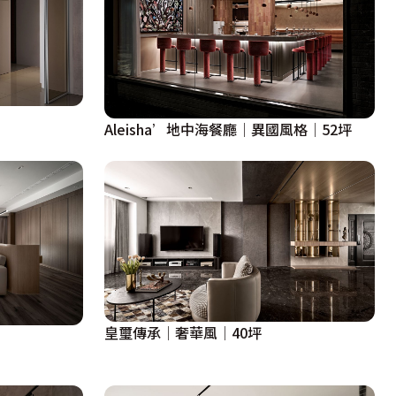
Aleisha’地中海餐廳│異國風格│52坪
皇璽傳承│奢華風│40坪