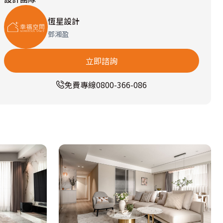
恆星設計
鄧湘盈
立即諮詢
免費專線
0800-366-086