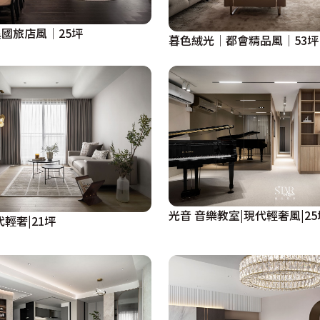
國旅店風│25坪
暮色絨光│都會精品風│53坪
光音 音樂教室|現代輕奢風|25
輕奢|21坪