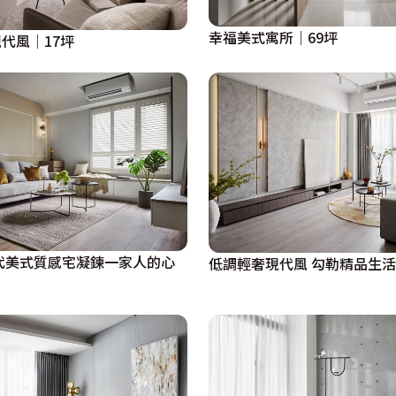
幸福美式寓所｜69坪
代風│17坪
代美式質感宅凝鍊一家人的心
低調輕奢現代風 勾勒精品生活