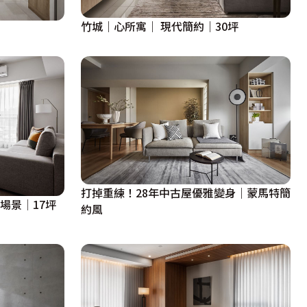
竹城｜心所寓｜ 現代簡約｜30坪
打掉重練！28年中古屋優雅變身｜蒙馬特簡
場景│17坪
約風