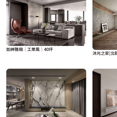
如紳雅緻│工業風│40坪
沐光之家|北歐