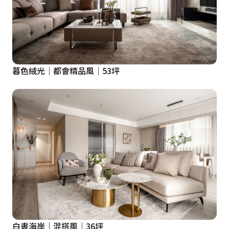
暮色絨光│都會精品風│53坪
白晝海岸｜混搭風｜36坪