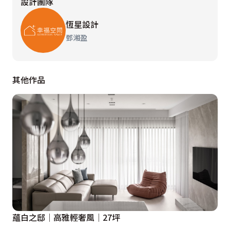
設計團隊
恆星設計
鄧湘盈
其他作品
蘊白之邸│高雅輕奢風│27坪