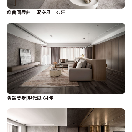
綠茵圓舞曲│ 混搭風│32坪
香頌美墅|現代風|64坪