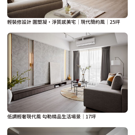
輕裝修設計 圍塑凝・淨質感美宅│現代簡約風│25坪
低調輕奢現代風 勾勒精品生活場景│17坪