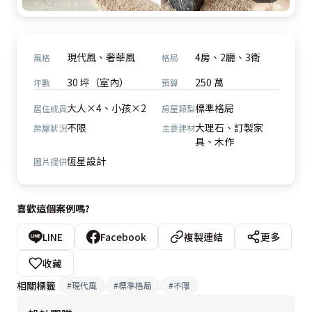
現代風、奢華風
4房、2廳、3衛
風格
格局
30 坪（室內）
250 萬
坪數
預算
大人×4、小孩×2
標準格局
居住成員
房屋類型
不限
大理石、訂製家
房屋狀況
主要建材
具、木作
恆星設計
圖片提供
喜歡這個案例嗎?
LINE
Facebook
複製連結
更多
收藏
相關標籤
#
現代風
#
標準格局
#
不限