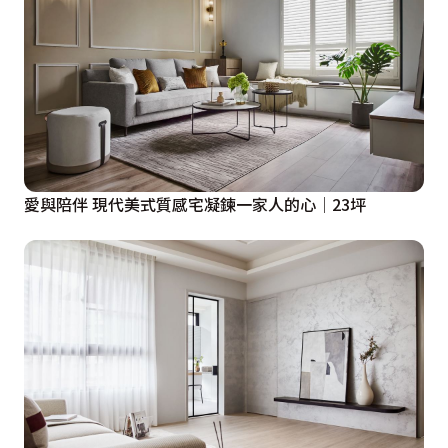
愛與陪伴 現代美式質感宅凝鍊一家人的心│23坪