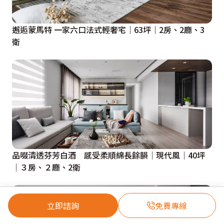
邂逅蒙馬特 一家六口法式輕奢宅｜63坪｜2房、2廳、3
衛
品啜清透芬芳白酒 感受柔順綿長餘韻│現代風│40坪
│３房、２廳、2衛
立即諮詢
免費專線