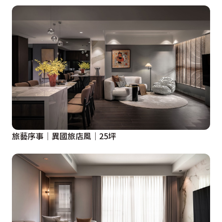
旅藝序事│異國旅店風│25坪