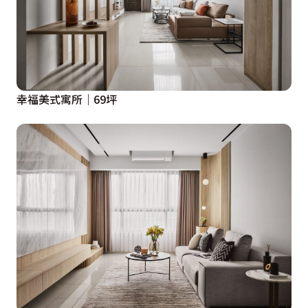
幸福美式寓所｜69坪