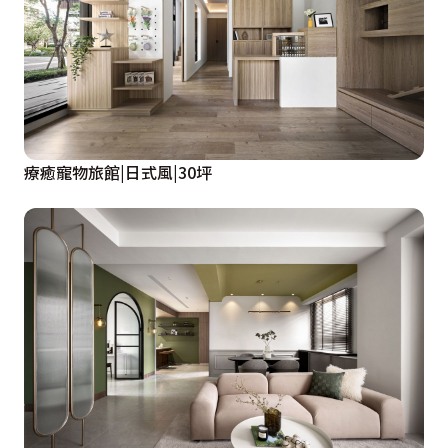
療癒寵物旅館|日式風|30坪