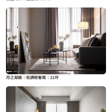
月之凝鏡│低調輕奢風│21坪