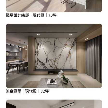
恆星設計總部｜現代風｜70坪
流金風華│現代風│32坪