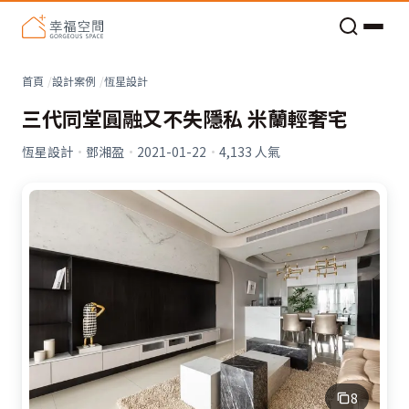
老屋預算分配與高 CP 值煥新術
看不見的居家風險和翻新關鍵
老屋預算分配與高 CP 值煥新術
首頁
設計案例
恆星設計
三代同堂圓融又不失隱私 米蘭輕奢宅
恆星設計
·
鄧湘盈
·
2021-01-22
·
4,133
人氣
8