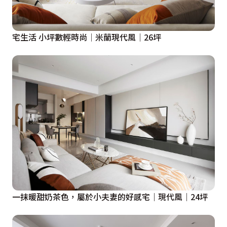
宅生活 小坪數輕時尚│米蘭現代風│26坪
一抹暖甜奶茶色，屬於小夫妻的好感宅｜現代風｜24坪