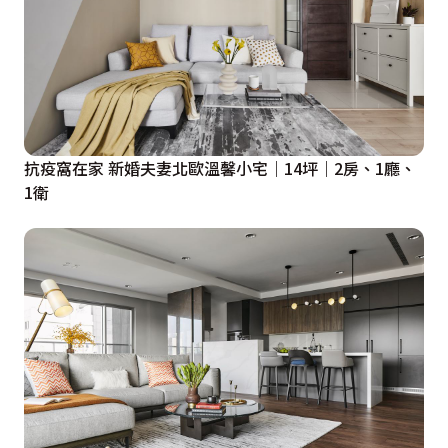
抗疫窩在家 新婚夫妻北歐溫馨小宅｜14坪｜2房、1廳、
1衛