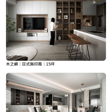
木之嶼│日式無印風│15坪