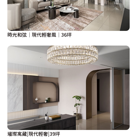
時光和弦│現代輕奢風│36坪
璀璨寓藏|現代輕奢|39坪