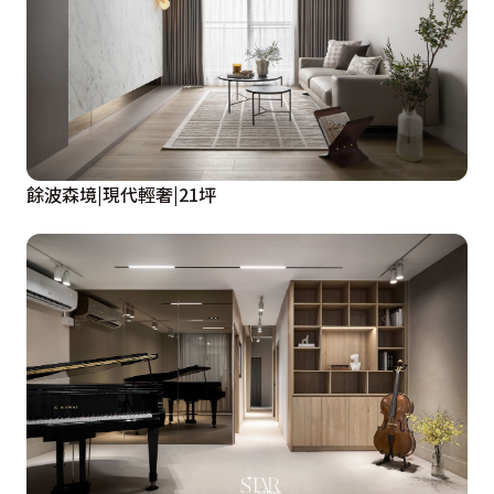
餘波森境|現代輕奢|21坪