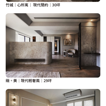
竹城｜心所寓｜ 現代簡約｜30坪
緻。美│現代輕奢風│29坪