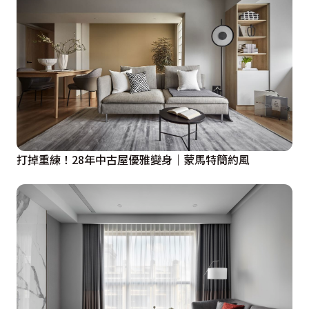
打掉重練！28年中古屋優雅變身｜蒙馬特簡約風