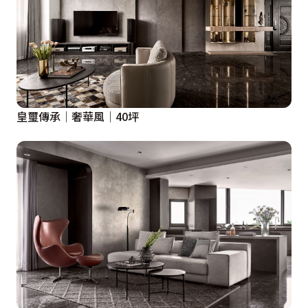
皇璽傳承│奢華風│40坪