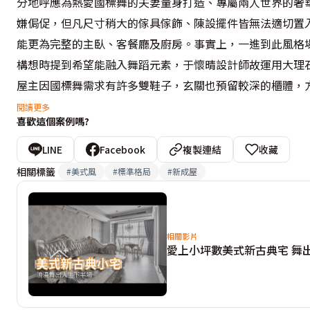
分地呼應為熱愛國標舞的夫妻量身打造、專屬兩人世界的奢
嫌侷促，但凡尺寸稍大的傢具傢飾、陳設擺件皆無法適切置
能更為完整的主臥、客餐廳及廚房。事實上，一進到此風格
構想時提到希望能融入舞蹈元素，于懷晴設計師故運用大理
屋主因國標舞需求有許多雙鞋子，玄關也預留較深的櫃體，方
閱讀更多
喜歡這個案例嗎?
針對生活風格營造，夫婦倆嚮往美式、新古典元素交織的現
把精緻細節全數移轉至天花板，進而援引紋飾繁複、獨具主
LINE
Facebook
複製連結
收藏
空間，翻轉作造型天花板，搭配瑰麗的水晶吊燈懸垂而下，
相關標籤
#
美式風
#
標準格局
#
新成屋
本的電視主牆幅寬狹窄，設計者遂大舉調整格局，一改客浴
亦創造充實的收納櫃體。

相關影片
愛上小坪數美式新古典宅 舞
廚房的重塑同樣驚豔，就機能而言，一字形廚房其實最不便
又會顯得疲累，效率不足。但屋主十分企盼，能夠在此暢享
倆的祕密基地，其原始格局三倍以上的寬闊空間不僅功能齊備