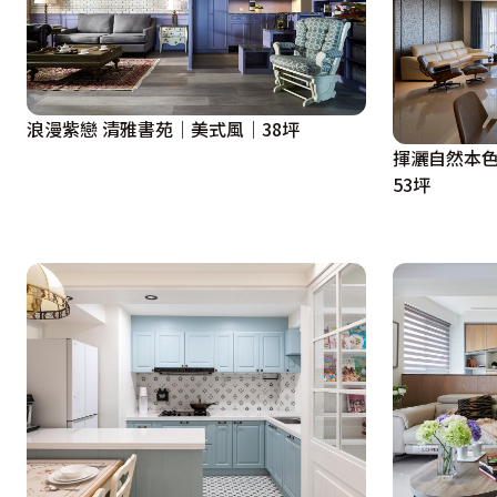
浪漫紫戀 清雅書苑｜美式風｜38坪
揮灑自然本色
53坪