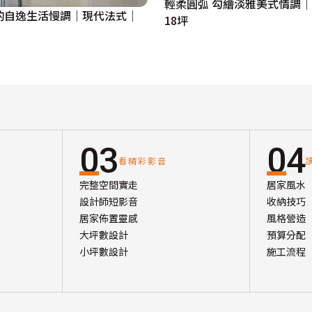
輕柔圓弧 勾繪淡雅美式情調
酌自逸生活慢調｜現代法式｜
18坪
03
04
看精彩影音
完整空間實走
居家風水
設計師短影音
收納技巧
居家佈置靈感
風格營造
大坪數設計
預算分配
小坪數設計
施工流程