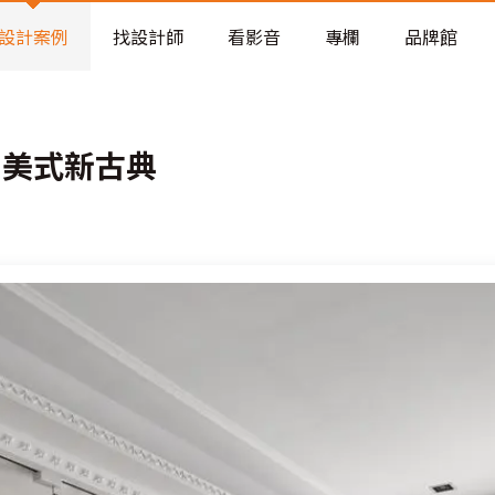
老屋預算分配與高 CP 值煥新術
設計案例
找設計師
看影音
專欄
品牌館
│美式新古典