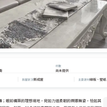
坪數
衛
尚未提供
新成屋
線板、壁紙
房屋狀況
主要建材
轉；眼前構築的理想境地，宛如力道柔韌的婀娜舞姿，恰如其