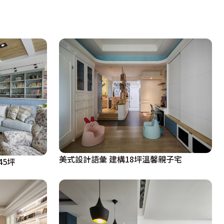
美式設計語彙 建構18坪溫馨親子宅
5坪