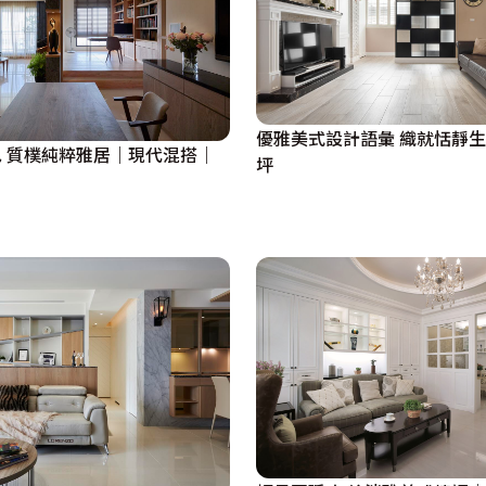
優雅美式設計語彙 織就恬靜生
 質樸純粹雅居｜現代混搭｜
坪