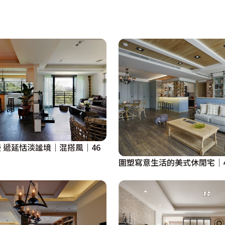
區、更衣室和梳妝台。女主人曾表示，每次跳舞要尋找配件
焦珠寶收納；抽屜上方裝設透明強化玻璃，不需拉開，珠寶一
櫃採用雙桿設計並加深櫃體，擴充收納量，而線板鑲嵌玻璃的
過於空間中輔以穿透立面使視線延伸，美感加分；透明隔屏牆
璀璨傳世的藝術品。
 遞延恬淡謐境｜混搭風｜46
圍塑寫意生活的美式休閒宅│4