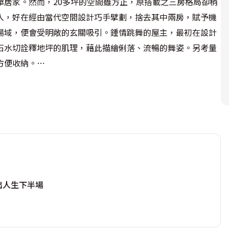
華居家。然而，20多坪的空間雖方正，原搭載之三房格局卻稍
入，好在經由當代空間設計巧手擘劃，捨去其中兩房，賦予機
場域，便會受明敞的玄關吸引。鍾情跳舞的屋主，最初在設計
石水切詮釋地坪的肌理，藉此描繪俐落、流暢的舞姿。另考量
便收納。

代住居，但顧及大量線板容易衍生視覺壓迫且狹隘的問題，故
題性之線板，闢造不同區域的界定。像是餐廳利用降板有限的
既具備實用功能性，又能表述優雅日常的質感層次。另外，原
開門方向，將其門片化整成電視牆的一部分，間接放大立面，
出人生下半場
使用，若坪效無法發揮，將非常不實用；若線性過長，操作上
甜蜜的兩人時光，如今現L形與一字形廚房之結合，堪稱夫婦
，動線安排更是游刃有餘。
