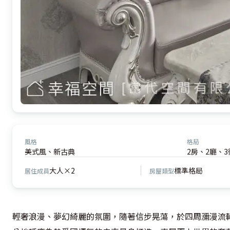
風格
格局
美式風、新古典
2房、2廳、3
大人×2
標準格局
居住成員
房屋類型
輕奢浪漫、夢幻綺麗的氛圍，隨著信步晃蕩，於四周瀰漫流