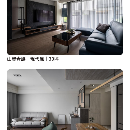
山豐青釀│現代風│30坪