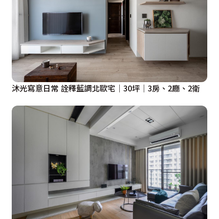
沐光寫意日常 詮釋藍調北歐宅｜30坪｜3房、2廳、2衛