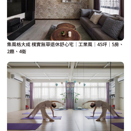
集風格大成 樸實無華退休舒心宅｜工業風｜45坪｜5房、
2廳、4衛