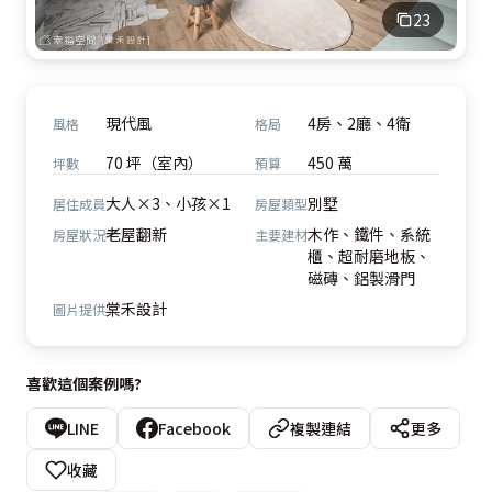
23
現代風
4房、2廳、4衛
風格
格局
70 坪（室內）
450 萬
坪數
預算
大人×3、小孩×1
別墅
居住成員
房屋類型
老屋翻新
木作、鐵件、系統
房屋狀況
主要建材
櫃、超耐磨地板、
磁磚、鋁製滑門
棠禾設計
圖片提供
喜歡這個案例嗎?
LINE
Facebook
複製連結
更多
收藏