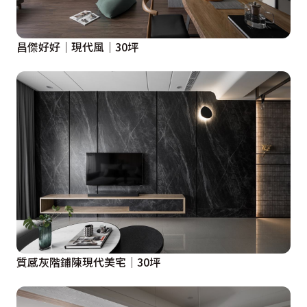
昌傑好好｜現代風｜30坪
質感灰階鋪陳現代美宅│30坪