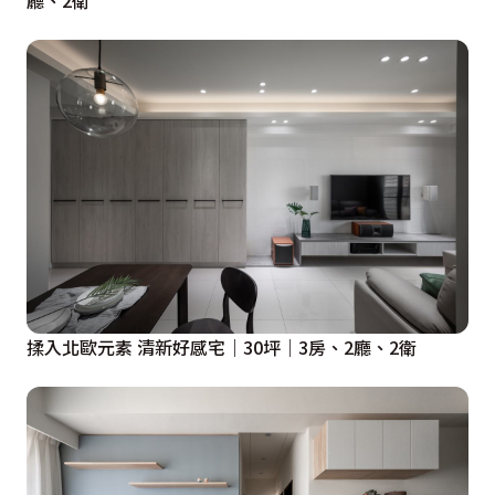
揉入北歐元素 清新好感宅｜30坪｜3房、2廳、2衛