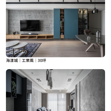
海漾城│工業風│30坪