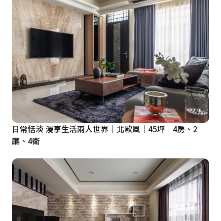
日常恬淡 漫享生活兩人世界｜北歐風｜45坪｜4房、2
廳、4衛