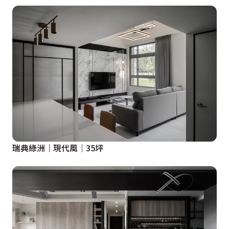
瑞典綠洲｜現代風｜35坪