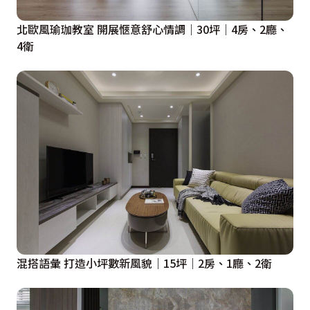
北歐風瑜珈教室 開展愜意舒心情調｜30坪｜4房、2廳、
4衛
混搭語彙 打造小坪數新風貌｜15坪｜2房、1廳、2衛