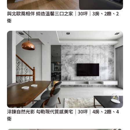
與北歐風相伴 締造溫馨三口之家｜30坪｜3房、2廳、2
衛
淬鍊自然光影 勾勒現代質感美宅｜30坪｜4房、2廳、4
衛