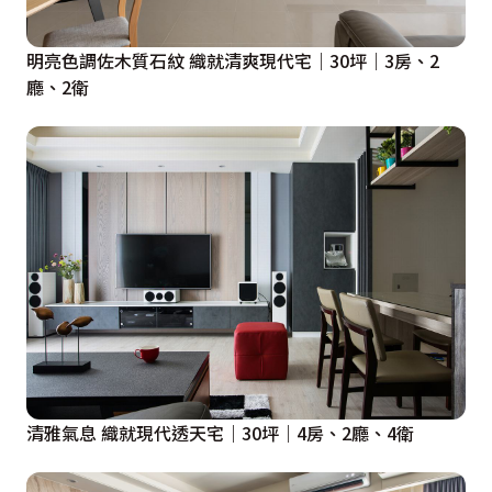
明亮色調佐木質石紋 織就清爽現代宅｜30坪｜3房、2
廳、2衛
清雅氣息 織就現代透天宅｜30坪｜4房、2廳、4衛