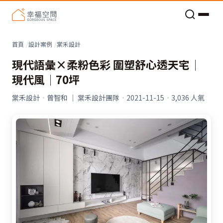
老屋預算分配與高 CP 值煥新術
看不見的居家風險和翻新關鍵
老屋預算分配與高 CP 值煥新術
首頁
設計案例
棠禾設計
現代語彙×柔粉色彩 圍塑舒心透天宅│
現代風│70坪
棠禾設計
·
曾智和 ｜ 棠禾設計團隊
·
2021-11-15
·
3,036
人氣