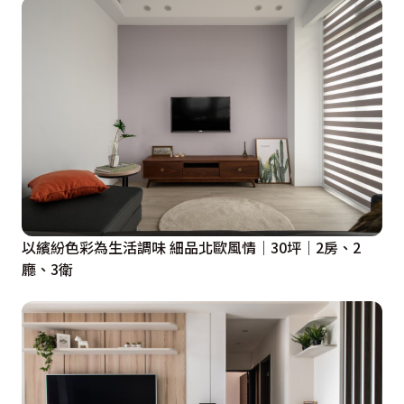
以繽紛色彩為生活調味 細品北歐風情｜30坪｜2房、2
廳、3衛