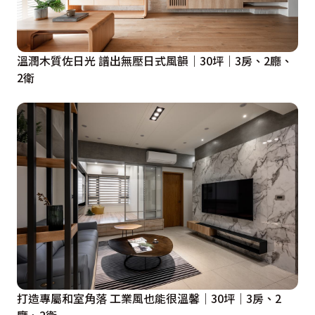
溫潤木質佐日光 譜出無壓日式風韻｜30坪｜3房、2廳、
2衛
打造專屬和室角落 工業風也能很溫馨｜30坪｜3房、2
廳、2衛