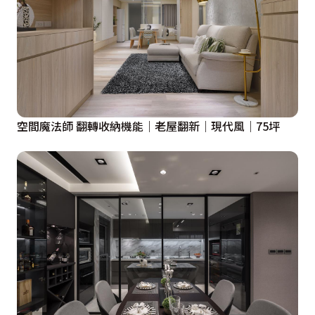
空間魔法師 翻轉收納機能｜老屋翻新｜現代風｜75坪