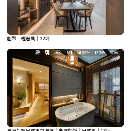
創聚│輕奢風│22坪
量身訂製日式東京湯屋｜老屋翻新｜日式風｜18坪