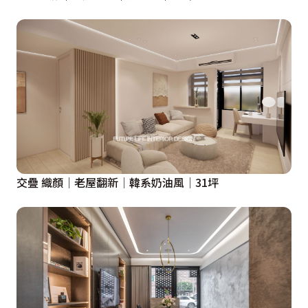
交疊 織顏│老屋翻新│韓系奶油風│31坪