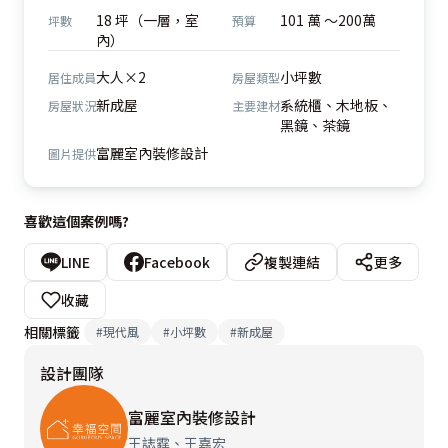
18 坪（一層，室
101 萬 ～200萬
坪數
預算
內）
大人×2
小坪數
居住成員
房屋類型
新成屋
系統櫃、木地板、
房屋狀況
主要建材
黑鏡、茶鏡
富麗室內裝修設計
圖片提供
喜歡這個案例嗎?
LINE
Facebook
複製連結
更多
收藏
相關標籤
#
現代風
#
小坪數
#
新成屋
設計團隊
富麗室內裝修設計
王誌霆、王嘉宏