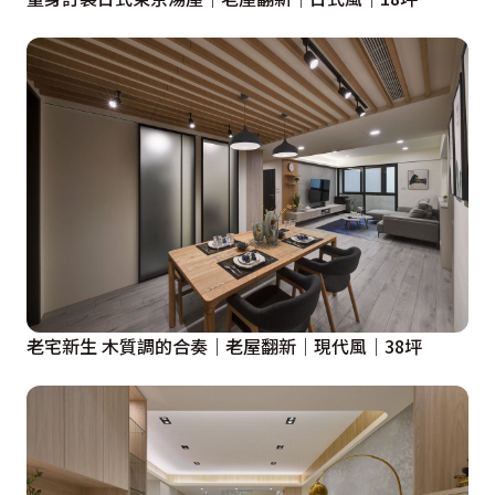
老宅新生 木質調的合奏｜老屋翻新｜現代風｜38坪