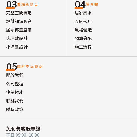
03
04
看精彩影音
讀專欄
完整空間實走
居家風水
設計師短影音
收納技巧
居家佈置靈感
風格營造
大坪數設計
預算分配
小坪數設計
施工流程
05
關於幸福空間
關於我們
公司歷程
企業徵才
聯絡我們
隱私政策
免付費客服專線
平日 09:00~18:30