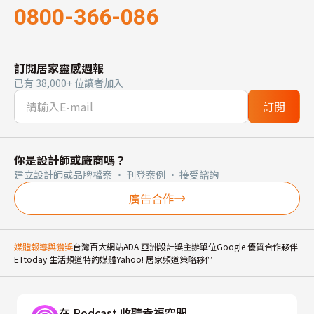
0800-366-086
訂閱居家靈感週報
已有 38,000+ 位讀者加入
訂閱
你是設計師或廠商嗎？
建立設計師或品牌檔案 · 刊登案例 · 接受諮詢
廣告合作
媒體報導與獲獎
台灣百大網站
ADA 亞洲設計獎主辦單位
Google 優質合作夥伴
ETtoday 生活頻道特約媒體
Yahoo! 居家頻道策略夥伴
在 Podcast 收聽幸福空間