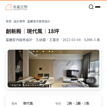
老屋預算分配與高 CP 值煥新術
首頁
設計案例
富麗室內裝修設計
創新殿｜現代風｜18坪
富麗室內裝修設計
·
王誌霆、王嘉宏
·
2022-03-04
·
4,896
人氣
12
現代風
2房、2廳、1衛
風格
格局