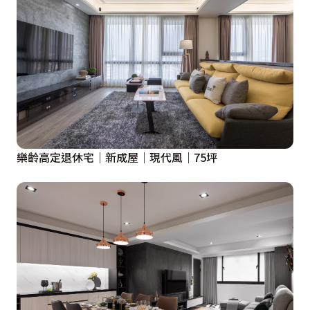
樂齡高定退休宅｜新成屋｜現代風｜75坪