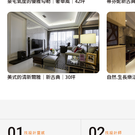
豪宅氣度的優雅勾勒│奢華風│42坪
蒂芬妮新古典
美式的清新爾雅│新古典│30坪
自然.生長樂
01
02
找設計靈感
找設計師