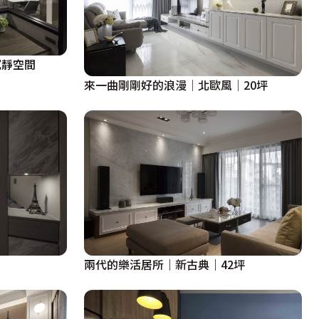
沉靜空間
來一曲剛剛好的浪漫│北歐風│20坪
兩代的樂活居所｜新古典｜42坪