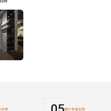
5坪
05
讀專欄
關於幸福空間