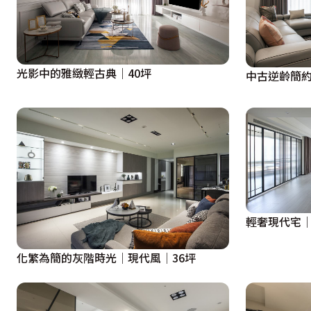
光影中的雅緻輕古典｜40坪
中古逆齡簡約
輕奢現代宅│
化繁為簡的灰階時光│現代風│36坪