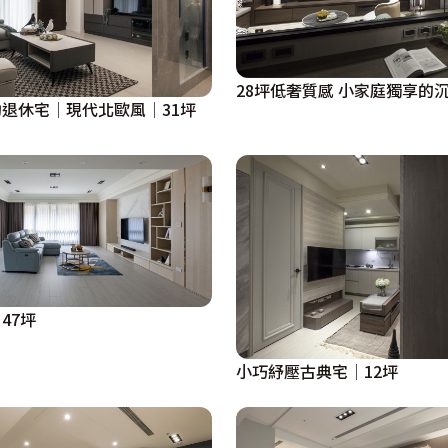
28坪低奢質感 小家庭獨享的
退休宅│現代北歐風│31坪
47坪
小巧紓壓古典宅│12坪