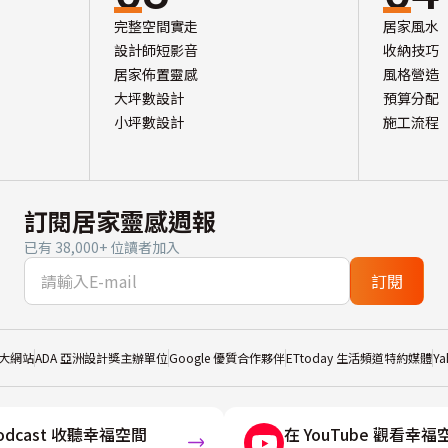
完整空間實走
居家風水
設計師短影音
收納技巧
居家佈置靈感
風格營造
大坪數設計
預算分配
小坪數設計
施工流程
訂閱居家靈感週報
已有 38,000+ 位讀者加入
訂閱
大網站
ADA 亞洲設計獎主辦單位
Google 優質合作夥伴
ETtoday 生活頻道特約媒體
Y
odcast 收聽幸福空間
在 YouTube 觀看幸福