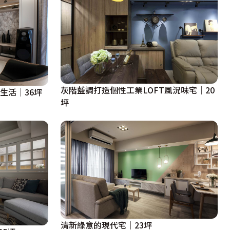
灰階藍調打造個性工業LOFT風況味宅│20
生活｜36坪
坪
清新綠意的現代宅│23坪