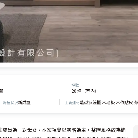
坪數
衛
20 坪（室內）
新成屋
造型系統櫃 木地板 木作貼皮 茶
房屋狀況
主要建材
住成員為一對母女。本案視覺以灰階為主，整體風格較為簡