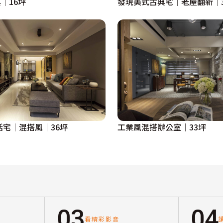
｜16坪
發現美式古典宅│老屋翻新│3
活宅│混搭風│36坪
工業風混搭辦公室│33坪
03
04
看精彩影音