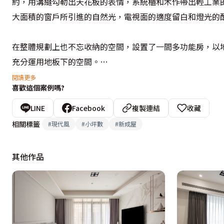
約，用溝縫勾勒出天花板的表情，系統櫃和木作帶出輕工業
大面積的窗戶所引進的自然光，電視面的適度留白和燈光的配
在整體規劃上也不忘收納的空間，設置了一間多功能房，以
充分運用地板下的空間。

閱讀更多
喜歡這個案例嗎?
設計概念文字為【昕揚室內裝修設計有限公司】提供
LINE
Facebook
複製連結
收藏
相關標籤
#
現代風
#
小坪數
#
新成屋
其他作品