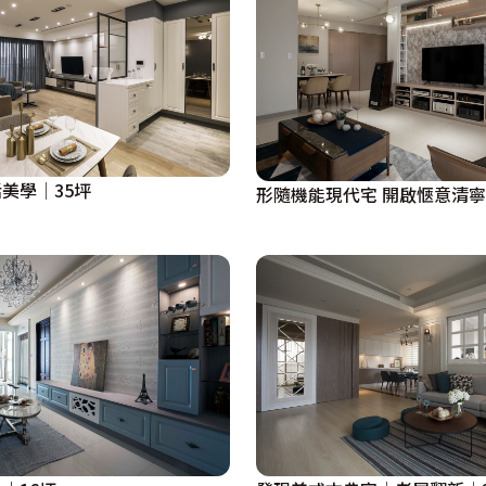
美學│35坪
形隨機能現代宅 開啟愜意清寧