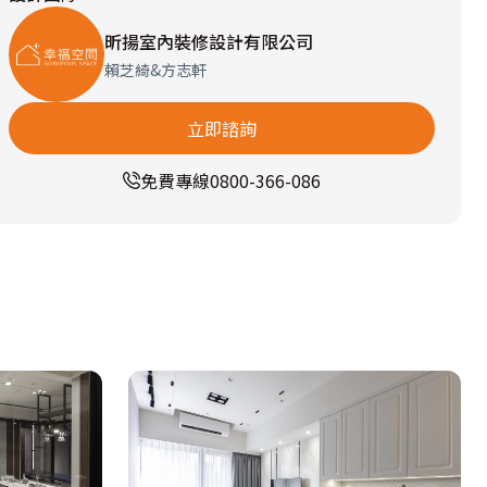
昕揚室內裝修設計有限公司
賴芝綺&方志軒
立即諮詢
免費專線
0800-366-086