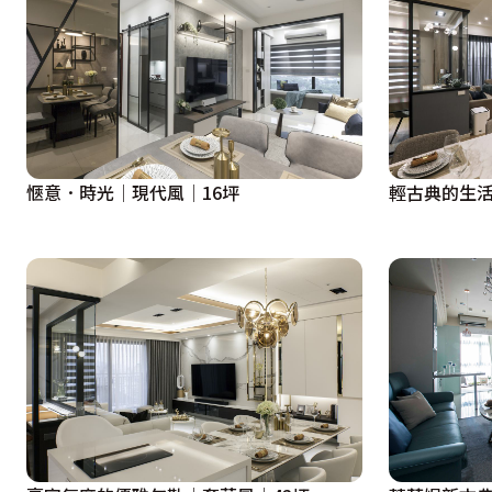
愜意．時光│現代風│16坪
輕古典的生活