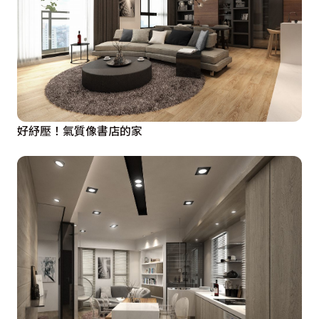
好紓壓！氣質像書店的家