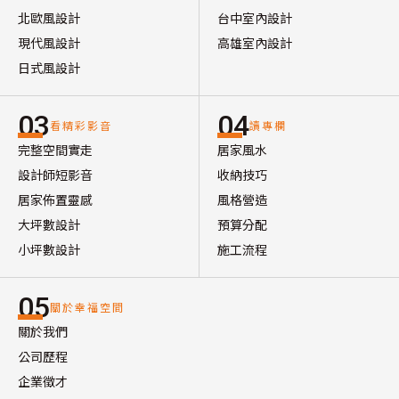
北歐風設計
台中室內設計
現代風設計
高雄室內設計
日式風設計
03
04
看精彩影音
讀專欄
完整空間實走
居家風水
設計師短影音
收納技巧
居家佈置靈感
風格營造
大坪數設計
預算分配
小坪數設計
施工流程
05
關於幸福空間
關於我們
公司歷程
企業徵才