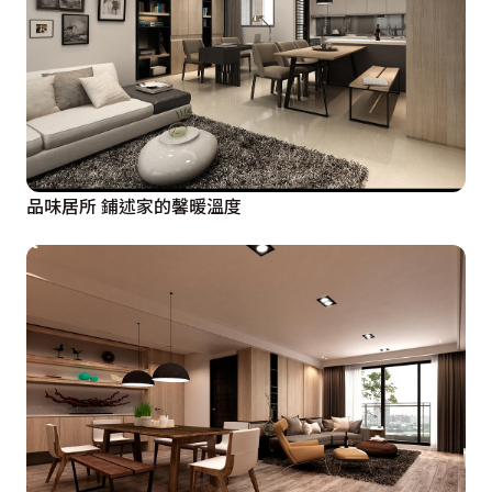
品味居所 鋪述家的馨暖溫度