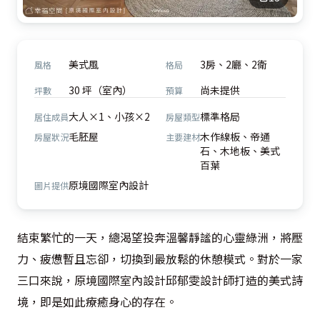
美式風
3房、2廳、2衛
風格
格局
30 坪（室內）
尚未提供
坪數
預算
大人×1、小孩×2
標準格局
居住成員
房屋類型
毛胚屋
木作線板、帝通
房屋狀況
主要建材
石、木地板、美式
百葉
原境國際室內設計
圖片提供
結束繁忙的一天，總渴望投奔溫馨靜謐的心靈綠洲，將壓
力、疲憊暫且忘卻，切換到最放鬆的休憩模式。對於一家
三口來說，原境國際室內設計邱郁雯設計師打造的美式詩
境，即是如此療癒身心的存在。
