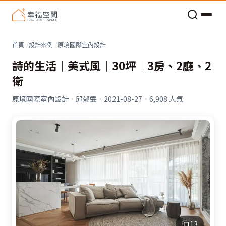
老屋預算分配與高 CP 值煥新術
看不見的居家風險和翻新關鍵
老屋預算分配與高 CP 值煥新術
首頁
設計案例
原境國際室內設計
詩的生活│美式風│30坪│3房、2廳、2
衛
原境國際室內設計
·
邱郁雯
·
2021-08-27
·
6,908
人氣
13