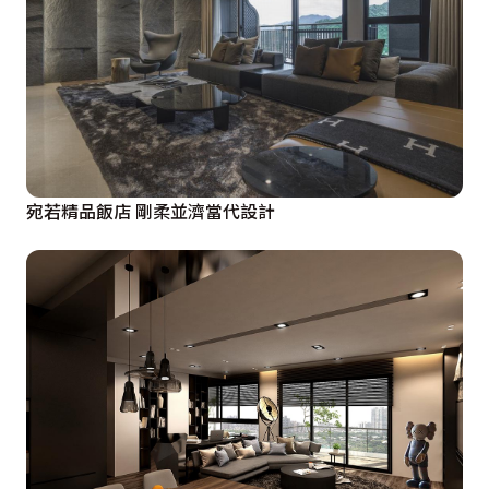
宛若精品飯店 剛柔並濟當代設計