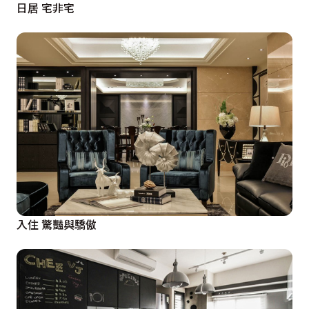
日居 宅非宅
入住 驚豔與驕傲