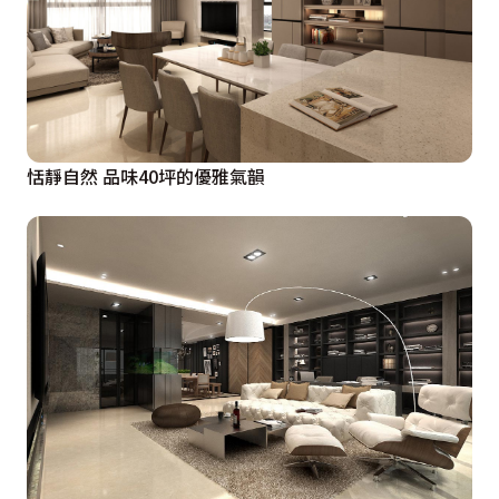
恬靜自然 品味40坪的優雅氣韻