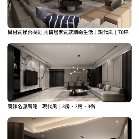
異材質揉合機能 共構居家質感精緻生活│現代風│70坪
簡練名邸風範│現代風│3房、2廳、3衛