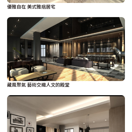
優雅自在 美式雅痞居宅
藏風聚氣 藝術交織人文的殿堂