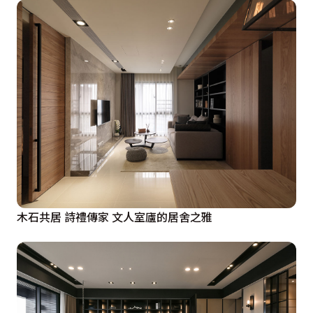
木石共居 詩禮傳家 文人室廬的居舍之雅