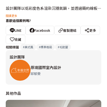
設計團隊以低彩度色系渲染沉穩氣韻，並透過簡約線板勾
勒歐式風情，特殊拼接木地板導入溫暖質調，塑造出簡約
閱讀更多
喜歡這個案例嗎?
純淨的日常容器。自然而不造作的空間，使得貓咪與人們
都能盡情嶄露最真實的本性，以最舒適的樣態生活，逐光
LINE
Facebook
複製連結
更多
而居、各自安好，過得自由自在，
收藏
相關標籤
#
美式風
#
標準格局
#
毛胚屋
設計團隊
原境國際室內設計
邱郁雯
其他作品