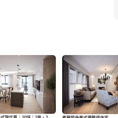
的動線，並依屋主的需求設計了吧檯兼餐桌，使得餐廚空間實
可當琴房或臨時客房。重新打造後的新居，不僅美感滿分，在
一家人在此美好空間中，必定會再創造出許多美好的回憶！

式現代風｜20坪｜2房、2
老屋變身美式優雅退休宅