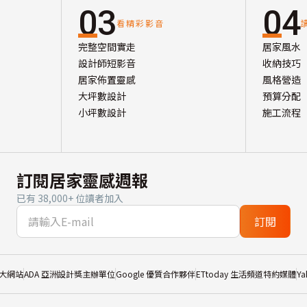
03
04
看精彩影音
完整空間實走
居家風水
設計師短影音
收納技巧
居家佈置靈感
風格營造
大坪數設計
預算分配
小坪數設計
施工流程
訂閱居家靈感週報
已有 38,000+ 位讀者加入
訂閱
大網站
ADA 亞洲設計獎主辦單位
Google 優質合作夥伴
ETtoday 生活頻道特約媒體
Y