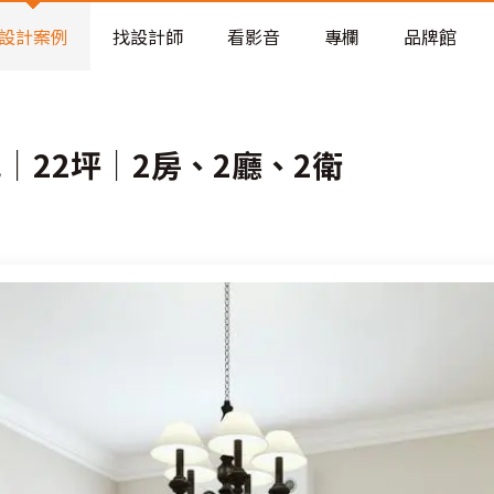
老屋預算分配與高 CP 值煥新術
設計案例
找設計師
看影音
專欄
品牌館
｜22坪｜2房、2廳、2衛