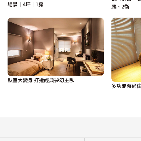
場景｜4坪｜1房
廳、2衛
臥室大變身 打造經典夢幻主臥