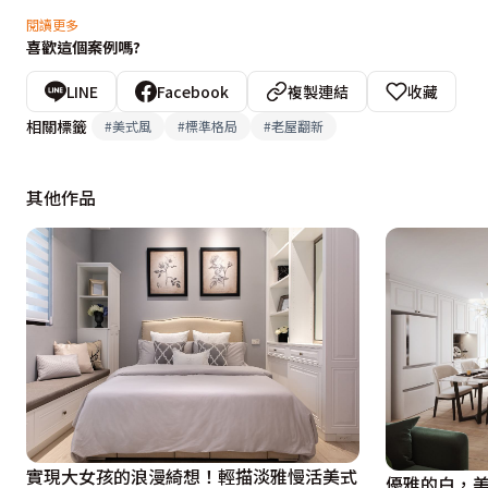
在餐廚空間設計師將格局重新調整，以符合屋主一家人使用
閱讀更多
喜歡這個案例嗎?
用又充滿時尚感。

LINE
Facebook
複製連結
收藏
二樓的起居室為多功能休閒房，不僅是一家人休憩之處，也
相關標籤
#
美式風
#
標準格局
#
老屋翻新
收納功能及各種實用性上均能滿足一家大小的需求，相信屋主
其他作品
實現大女孩的浪漫綺想！輕描淡雅慢活美式
優雅的白，美