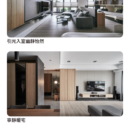
引光入室幽靜怡然
寧靜暖宅