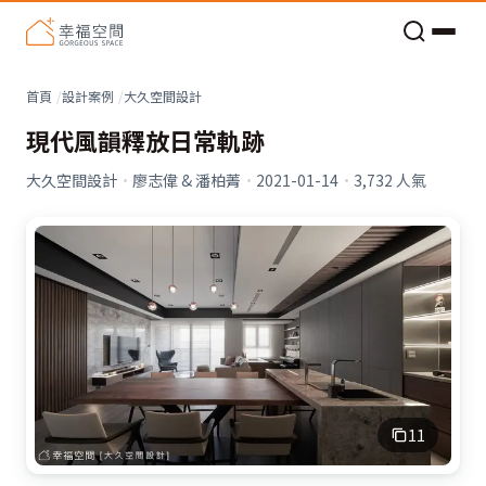
老屋預算分配與高 CP 值煥新術
看不見的居家風險和翻新關鍵
老屋預算分配與高 CP 值煥新術
首頁
設計案例
大久空間設計
現代風韻釋放日常軌跡
大久空間設計
·
廖志偉 & 潘柏菁
·
2021-01-14
·
3,732
人氣
11