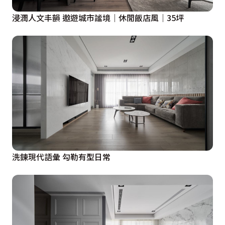
浸潤人文丰韻 遨遊城市謐境｜休閒飯店風｜35坪
洗鍊現代語彙 勾勒有型日常