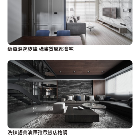
編織溫婉旋律 構畫質感都會宅
洗鍊語彙演繹雅緻飯店格調