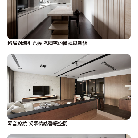
格局對調引光透 老國宅的微禪風新貌
琴音繚繞 凝聚情感馨暖空間