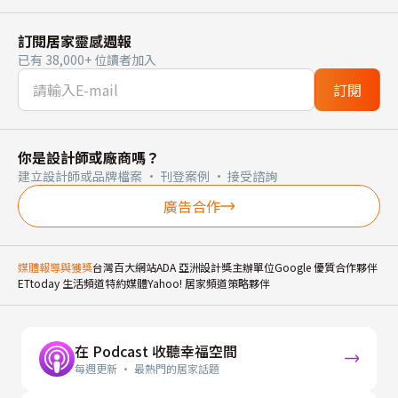
訂閱居家靈感週報
已有 38,000+ 位讀者加入
訂閱
你是設計師或廠商嗎？
建立設計師或品牌檔案 · 刊登案例 · 接受諮詢
廣告合作
媒體報導與獲獎
台灣百大網站
ADA 亞洲設計獎主辦單位
Google 優質合作夥伴
ETtoday 生活頻道特約媒體
Yahoo! 居家頻道策略夥伴
在 Podcast 收聽幸福空間
每週更新 · 最熱門的居家話題