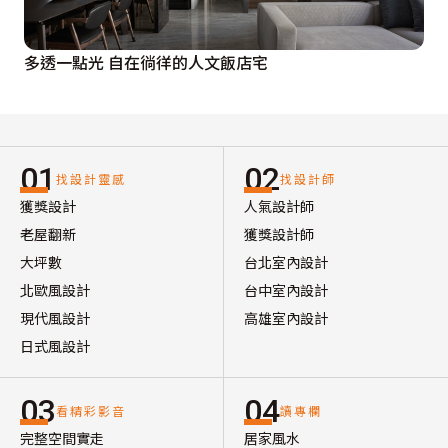
多透一點光 自在徜徉的人文飯店宅
01
02
找設計靈感
找設計師
獲獎設計
人氣設計師
老屋翻新
獲獎設計師
大坪數
台北室內設計
北歐風設計
台中室內設計
現代風設計
高雄室內設計
日式風設計
03
04
看精彩影音
讀專欄
完整空間實走
居家風水