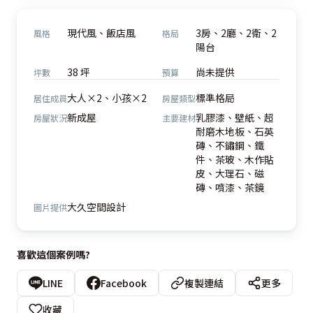
現代風、飯店風
3房、2廳、2衛、2
風格
格局
陽台
38 坪
尚未提供
坪數
預算
大人×2、小孩×2
標準格局
居住成員
房屋類型
新成屋
乳膠漆、壁紙、超
房屋狀況
主要建材
耐磨木地板、石英
磚、不鏽鋼、鐵
件、茶玻、木作貼
皮、大理石、磁
磚、噴漆、茶鏡
大久空間設計
圖片提供
喜歡這個案例嗎?
LINE
Facebook
複製連結
更多
收藏