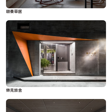
頤養華居
樂見旅舍