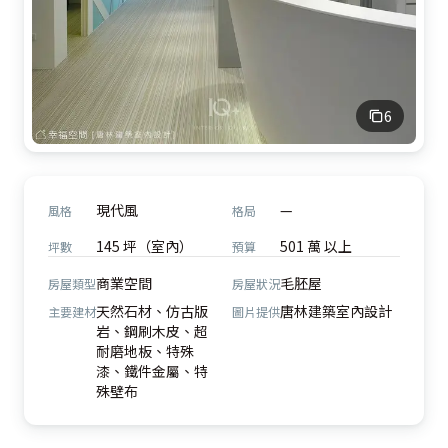
6
現代風
—
風格
格局
145 坪（室內）
501 萬 以上
坪數
預算
商業空間
毛胚屋
房屋類型
房屋狀況
天然石材、仿古版
唐林建築室內設計
主要建材
圖片提供
岩、鋼刷木皮、超
耐磨地板、特殊
漆、鐵件金屬、特
殊壁布