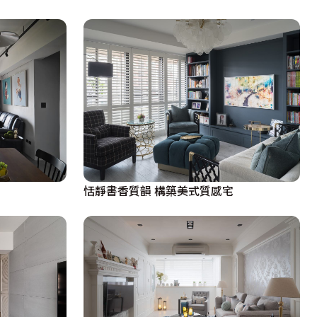
恬靜書香質韻 構築美式質感宅