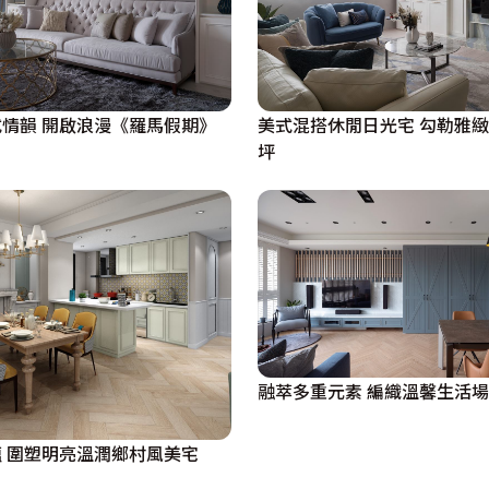
情韻 開啟浪漫《羅馬假期》
美式混搭休閒日光宅 勾勒雅緻
坪
融萃多重元素 編織溫馨生活場
 圍塑明亮溫潤鄉村風美宅