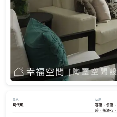
風格
格局
現代風
客廳、餐廳、
房、衛浴x2