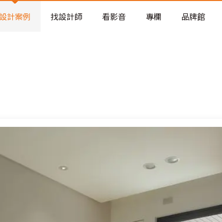
老屋預算分配與高 CP 值煥新術
設計案例
找設計師
看影音
專欄
品牌館