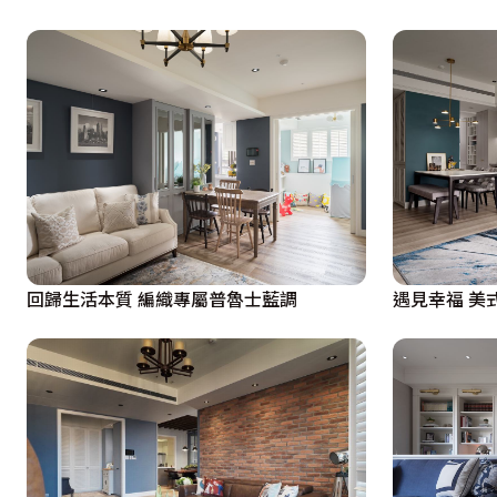
回歸生活本質 編織專屬普魯士藍調
遇見幸福 美