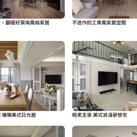
寓，翻版好萊塢風格家居
不造作的工業風家居空間
 慵懶美式日光居
輕柔主張 美式浪漫夢想宅