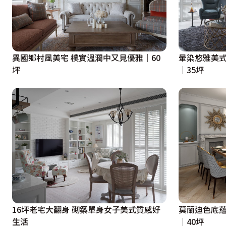
異國鄉村風美宅 樸實溫潤中又見優雅│60
暈染悠雅美式
坪
｜35坪
16坪老宅大翻身 砌築單身女子美式質感好
莫蘭迪色底蘊
生活
│40坪