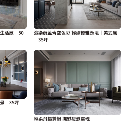
生活感│50
渲染蔚藍青空色彩 輕繪優雅逸境｜美式風
｜35坪
景｜35坪
輕柔飛揚質韻 撫慰疲憊靈魂