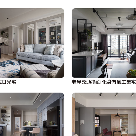
式日光宅
老屋改頭換面 化身有氧工業宅