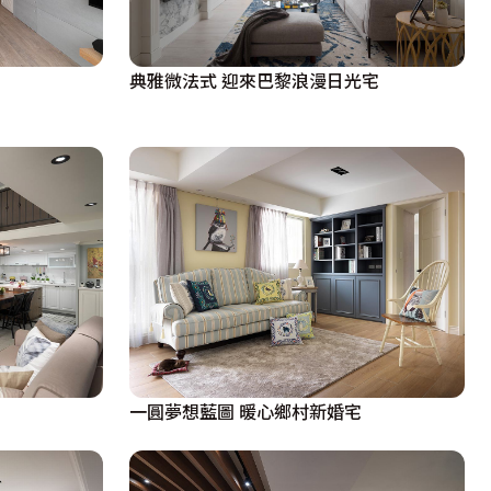
典雅微法式 迎來巴黎浪漫日光宅
一圓夢想藍圖 暖心鄉村新婚宅