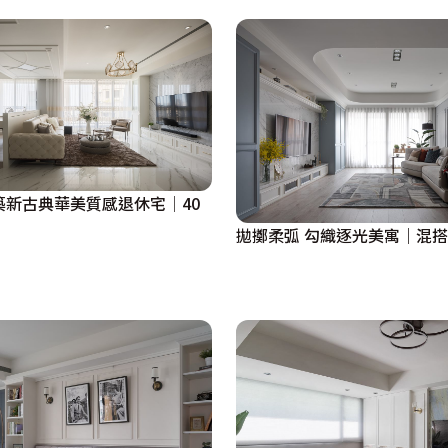
。

題。

性和流動感。

全。

和幸福感。
築新古典華美質感退休宅│40
拋擲柔弧 勾織逐光美寓｜混搭