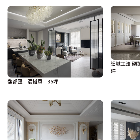
1.	運用極富現代感的空間線條，打造出俐落簡潔的北歐風格
2.	藉由聰明的收納機能，巧妙化解了玄關和客廳間的風水難
3.	以穿透式的書櫃取代原先的磚牆，讓視覺空間更具有延伸
4.	採用獨特的把手設計，讓創意巧思兼具視覺美感和居家安
5.	透過梧桐風化木的獨特天然紋理，點綴出空間的溫潤度
細膩工法 砌
坪
馥都匯│混搭風│35坪