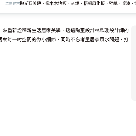
拋光石英磚、橡木木地板、灰鏡、梧桐風化板、壁紙、噴漆、
主要建材
，來重新詮釋新生活居家美學，透過陶璽設計林欣璇設計師的
觀察每一吋空間的微小細節，同時不忘考量居家風水問題，打
變動，只有在書房的部份，以穿透式的書櫃取代原先的磚牆，
部份，創造出魔術般的收納機能，同時巧妙將牆面退到客廳之