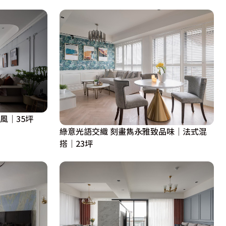
風｜35坪
綠意光語交織 刻畫雋永雅致品味｜法式混
搭｜23坪