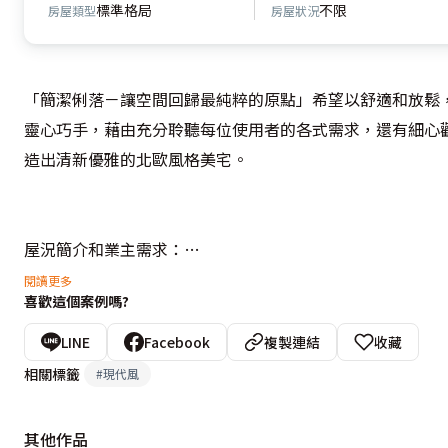
標準格局
不限
房屋類型
房屋狀況
「簡潔俐落－讓空間回歸最純粹的原點」希望以舒適和放鬆
靈心巧手，藉由充分聆聽每位使用者的各式需求，還有細心
造出清新優雅的北歐風格美宅。 

屋況簡介和業主需求：

閱讀更多
喜歡這個案例嗎?
由於是新成屋的關係，所以在結構格局上並沒有大刀闊斧的
讓視覺空間更具有延伸性和流動感，而且在客廳電視主牆的
LINE
Facebook
複製連結
收藏
外，輕鬆化解原先的風水問題。

相關標籤
#
現代風
設計重點：

其他作品